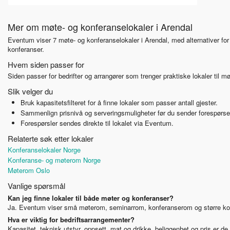
Mer om møte- og konferanselokaler i Arendal
Eventum viser 7 møte- og konferanselokaler i Arendal, med alternativer fo
konferanser.
Hvem siden passer for
Siden passer for bedrifter og arrangører som trenger praktiske lokaler til 
Slik velger du
Bruk kapasitetsfilteret for å finne lokaler som passer antall gjester.
Sammenlign prisnivå og serveringsmuligheter før du sender forespørse
Forespørsler sendes direkte til lokalet via Eventum.
Relaterte søk etter lokaler
Konferanselokaler Norge
Konferanse- og møterom Norge
Møterom Oslo
Vanlige spørsmål
Kan jeg finne lokaler til både møter og konferanser?
Ja. Eventum viser små møterom, seminarrom, konferanserom og større kon
Hva er viktig for bedriftsarrangementer?
Kapasitet, teknisk utstyr, oppsett, mat og drikke, beliggenhet og pris er 