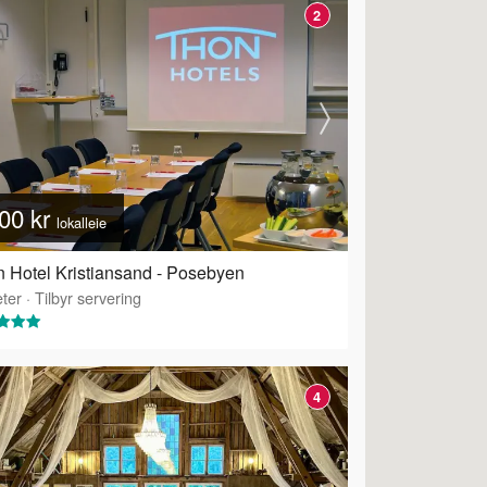
2
00 kr
lokalleie
 Hotel Kristiansand - Posebyen
ter
·
Tilbyr servering
4