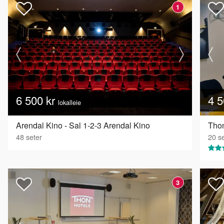
1
6 500 kr
4 5
lokalleie
Arendal Kino - Sal 1-2-3 Arendal Kino
Thon
48
seter
20
se
3