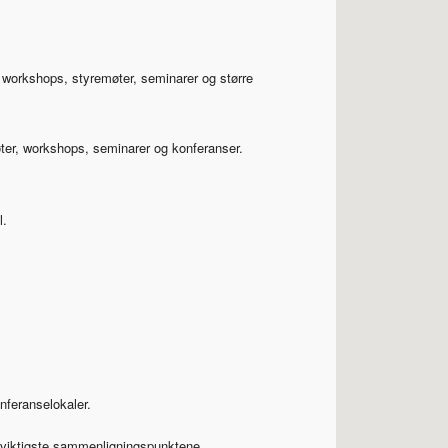
r workshops, styremøter, seminarer og større
møter, workshops, seminarer og konferanser.
l.
feranselokaler.
de viktigste sammenligningspunktene.