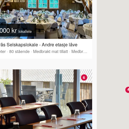
000 kr
lokalleie
ås Selskapslokale - Andre etasje låve
ter
·
80
stående
·
Medbrakt mat tillatt
·
Medbrakt drikke tillatt
6