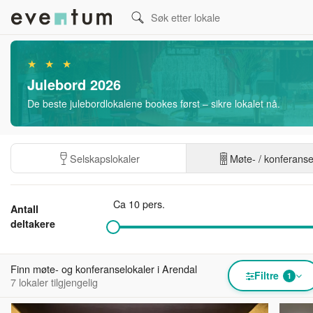
★ ★ ★
Julebord 2026
De beste julebordlokalene bookes først – sikre lokalet nå.
Selskapslokaler
Møte- / konferans
Ca 10 pers.
Antall
deltakere
Finn møte- og konferanselokaler i Arendal
Filtre
1
7 lokaler tilgjengelig