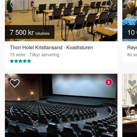
7 500 kr
10 
lokalleie
Thon Hotel Kristiansand - Kvadraturen
Røyr
75
seter
·
Tilbyr servering
80
se
5