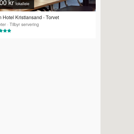
00 kr
lokalleie
 Hotel Kristiansand - Torvet
ter
·
Tilbyr servering