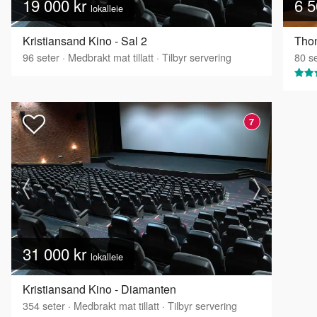
19 000 kr
6 5
lokalleie
Kristiansand Kino - Sal 2
Thon
96
seter
·
Medbrakt mat tillatt
·
Tilbyr servering
80
se
7
31 000 kr
lokalleie
Kristiansand Kino - Diamanten
354
seter
·
Medbrakt mat tillatt
·
Tilbyr servering