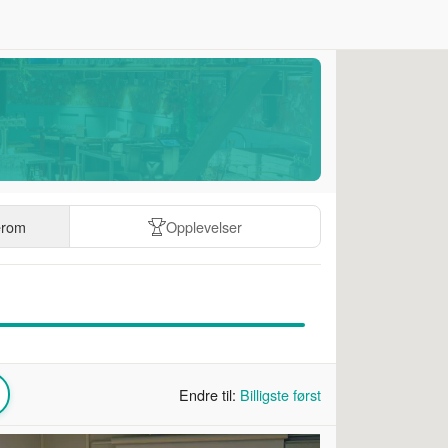
erom
Opplevelser
Endre til:
Billigste først