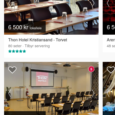
6 500 kr
6 5
lokalleie
Thon Hotel Kristiansand - Torvet
Aren
80
seter
·
Tilbyr servering
48
se
5