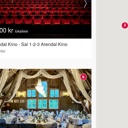
2
00 kr
lokalleie
dal Kino - Sal 1-2-3 Arendal Kino
ter
6