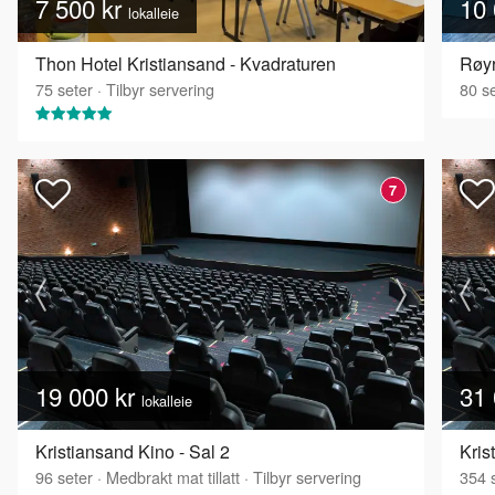
7 500 kr
10 
lokalleie
Thon Hotel Kristiansand - Kvadraturen
Røyr
75
seter
·
Tilbyr servering
80
se
7
19 000 kr
31 
lokalleie
Kristiansand Kino - Sal 2
Kris
96
seter
·
Medbrakt mat tillatt
·
Tilbyr servering
354
s