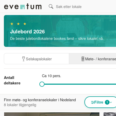
★ ★ ★
Julebord 2026
De beste julebordlokalene bookes først – sikre lokalet nå.
Selskapslokaler
Møte- / konferans
Ca 10 pers.
Antall
deltakere
Finn møte- og konferanselokaler i Nodeland
Filtre
1
8 lokaler tilgjengelig