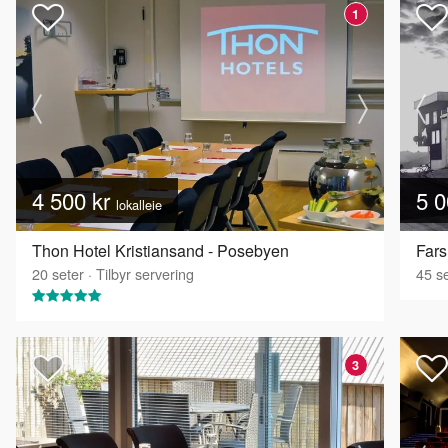
1
4 500 kr
5 0
lokalleie
Thon Hotel Kristiansand - Posebyen
Fars
20
seter
·
Tilbyr servering
45
se
3