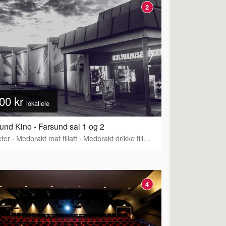
2
00 kr
lokalleie
und Kino - Farsund sal 1 og 2
ter
·
Medbrakt mat tillatt
·
Medbrakt drikke tillatt
·
Tilbyr servering
4