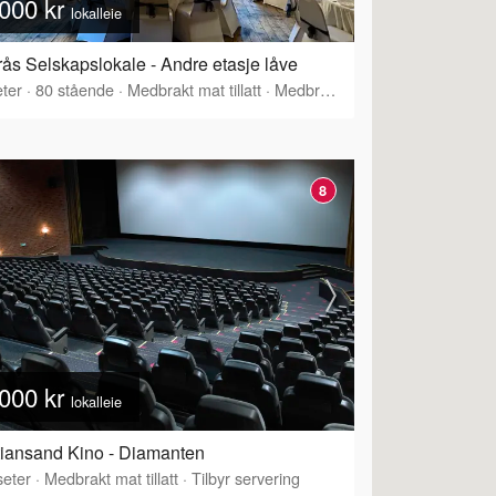
000 kr
lokalleie
ås Selskapslokale - Andre etasje låve
ter
·
80
stående
·
Medbrakt mat tillatt
·
Medbrakt drikke tillatt
8
000 kr
lokalleie
tiansand Kino - Diamanten
eter
·
Medbrakt mat tillatt
·
Tilbyr servering