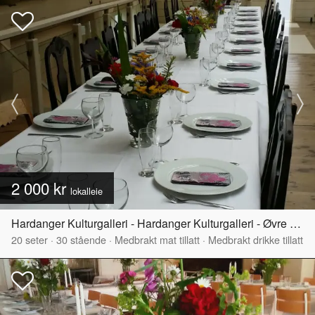
2 000 kr
lokalleie
Hardanger Kulturgalleri - Hardanger Kulturgalleri - Øvre del
20
seter
·
30
stående
·
Medbrakt mat tillatt
·
Medbrakt drikke tillatt