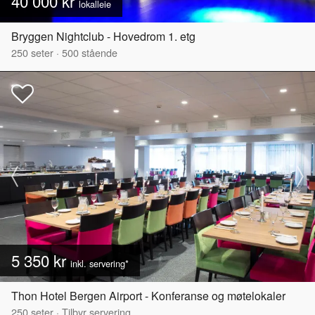
40 000 kr
lokalleie
Bryggen Nightclub - Hovedrom 1. etg
250
seter
·
500
stående
5 350 kr
inkl. servering*
Thon Hotel Bergen Airport - Konferanse og møtelokaler
250
seter
·
Tilbyr servering