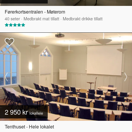
Førerkortsentralen - Møterom
40
seter
·
Medbrakt mat tillatt
·
Medbrakt drikke tillatt
2 950 kr
lokalleie
Tenthuset - Hele lokalet