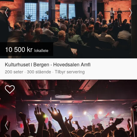
10 500 kr
lokalleie
Kulturhuset i Bergen - Hovedsalen Amfi
200
seter
·
300
stående
·
Tilbyr servering