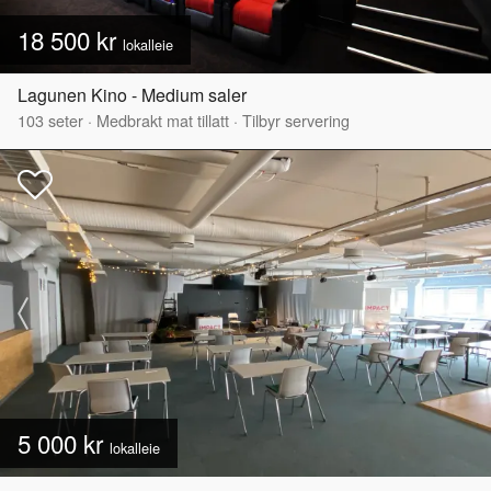
18 500 kr
lokalleie
Lagunen Kino - Medium saler
103
seter
·
Medbrakt mat tillatt
·
Tilbyr servering
5 000 kr
lokalleie