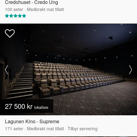
Credohuset - Credo Ung
100
seter
·
Medbrakt mat tillatt
27 500 kr
lokalleie
Lagunen Kino - Supreme
171
seter
·
Medbrakt mat tillatt
·
Tilbyr servering