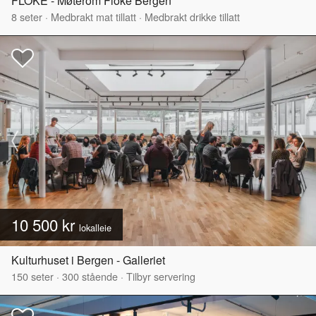
FLOKE - Møterom Floke Bergen
8
seter
·
Medbrakt mat tillatt
·
Medbrakt drikke tillatt
10 500 kr
lokalleie
Kulturhuset i Bergen - Galleriet
150
seter
·
300
stående
·
Tilbyr servering