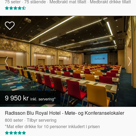
75
seter
·
75
stående
·
Medbrakt mat tillatt
·
Medbrakt drikke tillatt
9 950 kr
inkl. servering*
Radisson Blu Royal Hotel - Møte- og Konferanselokaler
800
seter
·
Tilbyr servering
*Mat eller drikke for 10 personer inkludert i prisen