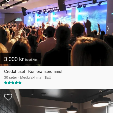
3 000 kr
lokalleie
Credohuset - Konferanserommet
30
seter
·
Medbrakt mat tillatt