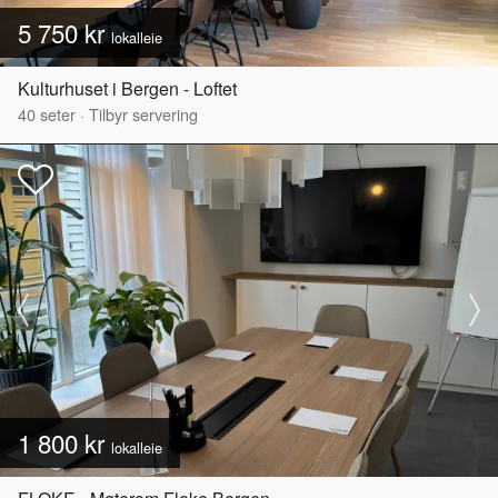
5 750 kr
lokalleie
Kulturhuset i Bergen - Loftet
40
seter
·
Tilbyr servering
1 800 kr
lokalleie