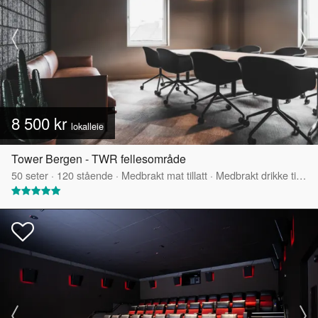
8 500 kr
lokalleie
Tower Bergen - TWR fellesområde
50
seter
·
120
stående
·
Medbrakt mat tillatt
·
Medbrakt drikke tillatt