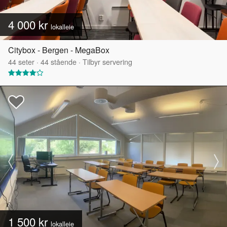
4 000 kr
lokalleie
Citybox - Bergen - MegaBox
44
seter
·
44
stående
·
Tilbyr servering
1 500 kr
lokalleie