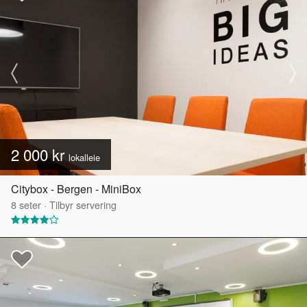
2 000 kr
lokalleie
Citybox - Bergen - MiniBox
8
seter
·
Tilbyr servering