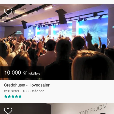
10 000 kr
lokalleie
Credohuset - Hovedsalen
850
seter
·
1000
stående