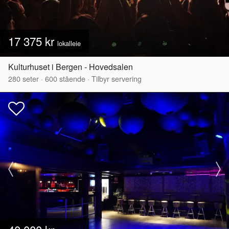
17 375 kr
lokalleie
Kulturhuset i Bergen - Hovedsalen
280
seter
·
600
stående
·
Tilbyr servering