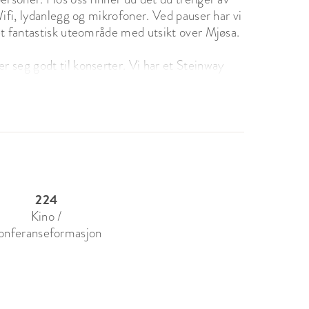
ifi, lydanlegg og mikrofoner. Ved pauser har vi 
t fantastisk uteområde med utsikt over Mjøsa.

seg godt til konserter. Vi har et Steinway 
ket servering til ditt arrangement. Eller så 
e/te. Ved lukkede arrangementer er det 
ditt neste arrangement hos oss. 

224
Kino /
onferanseformasjon