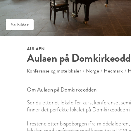
Se bilder
AULAEN
Aulaen på Domkirkeod
Konferanse og møtelokaler
/
Norge
/
Hedmark
/
H
Om Aulaen på Domkirkeodden
Ser du etter et lokale for kurs, konferanse, sem
finner det perfekte lokalet på Domkirkeodden i 
I restene etter bispeborgen ifra middelalderen,
lokaler, med amfiteater med kapasitet til 224 p