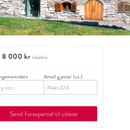
a 8 000 kr
lokalleie
ngementsdato
Antall gjester (ca.)
lg dato
Send forespørsel til utleier