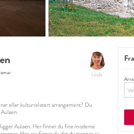
den
Fr
amar
Linda
Arra
Ve
inar eller kulturrelatert arrangement? Du 
Aulaen. 

 ligger Aulaen. Her finner du fine moderne 
ersoner. Hos oss finner du det du trenger av 