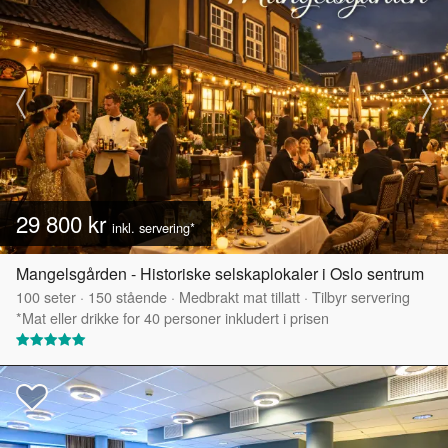
29 800 kr
inkl. servering*
Mangelsgården - Historiske selskaplokaler i Oslo sentrum
100
seter
·
150
stående
·
Medbrakt mat tillatt
·
Tilbyr servering
*Mat eller drikke for 40 personer inkludert i prisen