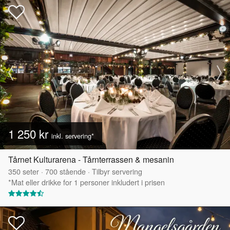
1 250 kr
inkl. servering*
Tårnet Kulturarena - Tårnterrassen & mesanin
350
seter
·
700
stående
·
Tilbyr servering
*Mat eller drikke for 1 personer inkludert i prisen