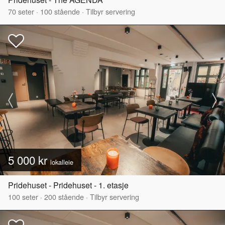
70
seter
·
100
stående
·
Tilbyr servering
5 000 kr
lokalleie
Pridehuset - Pridehuset - 1. etasje
100
seter
·
200
stående
·
Tilbyr servering