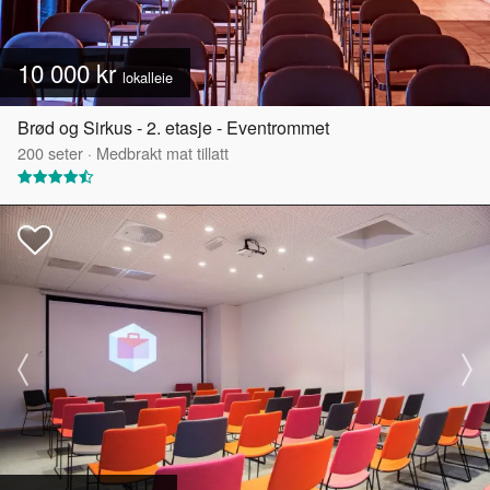
10 000 kr
lokalleie
Brød og Sirkus - 2. etasje - Eventrommet
200
seter
·
Medbrakt mat tillatt