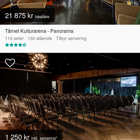
21 875 kr
lokalleie
Tårnet Kulturarena - Panorama
110
seter
·
130
stående
·
Tilbyr servering
1 250 kr
inkl. servering*