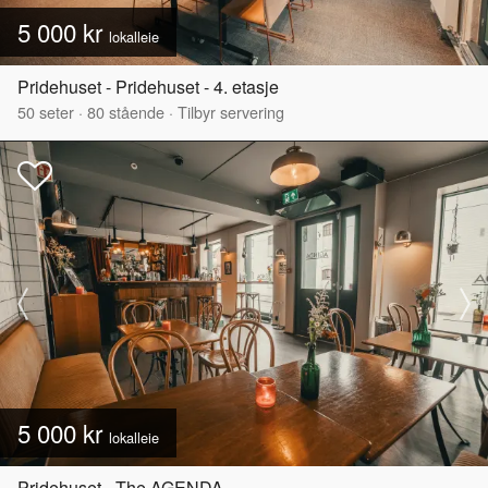
5 000 kr
lokalleie
Pridehuset - Pridehuset - 4. etasje
50
seter
·
80
stående
·
Tilbyr servering
5 000 kr
lokalleie
Pridehuset - The AGENDA