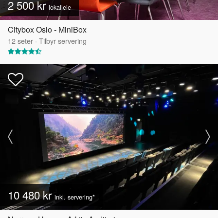
2 500 kr
lokalleie
Citybox Oslo - MiniBox
12
seter
·
Tilbyr servering
10 480 kr
inkl. servering*