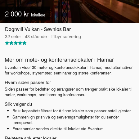
2 000 kr
lokalleie
Døgnvill Vulkan - Søvnløs Bar
32
seter
·
43
stående
·
Tilbyr servering
Mer om møte- og konferanselokaler i Hamar
Eventum viser 30 møte- og konferanselokaler i Hamar, med alternativer
for workshops, styremøter, seminarer og større konferanser.
Hvem siden passer for
Siden passer for bedrifter og arrangører som trenger praktiske lokaler til
møter, workshops, seminarer og konferanser.
Slik velger du
Bruk kapasitetsfilteret for å finne lokaler som passer antall gjester.
Sammenlign prisnivå og serveringsmuligheter før du sender
forespørsel.
Forespørsler sendes direkte til lokalet via Eventum.
Relaterte søk etter lokaler