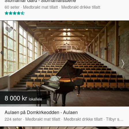
Storhamar Gård - Storhamarstuene
60
seter
·
Medbrakt mat tillatt
·
Medbrakt drikke tillatt
8 000 kr
lokalleie
Aulaen på Domkirkeodden - Aulaen
224
seter
·
Medbrakt mat tillatt
·
Medbrakt drikke tillatt
·
Tilbyr servering