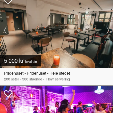
5 000 kr
lokalleie
Pridehuset - Pridehuset - Hele stedet
200
seter
·
380
stående
·
Tilbyr servering