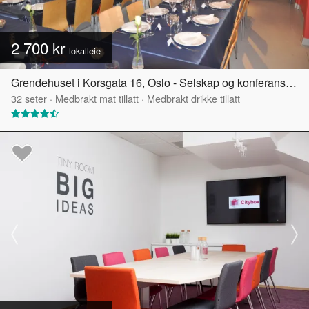
2 700 kr
lokalleie
Grendehuset i Korsgata 16, Oslo - Selskap og konferanselokale
32
seter
·
Medbrakt mat tillatt
·
Medbrakt drikke tillatt