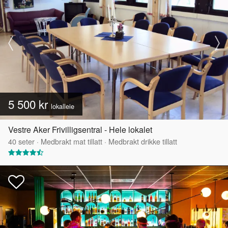
5 500 kr
lokalleie
Vestre Aker Frivilligsentral - Hele lokalet
40
seter
·
Medbrakt mat tillatt
·
Medbrakt drikke tillatt