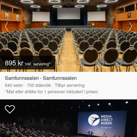
895 kr
inkl. servering*
Samfunnssalen - Samfunnssalen
640
seter
·
700
stående
·
Tilbyr servering
*Mat eller drikke for 1 personer inkludert i prisen