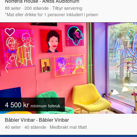
Norrøna House - Arktis Auditorium
88
seter
·
200
stående
·
Tilbyr servering
*Mat eller drikke for 1 personer inkludert i prisen
4 500 kr
minimum forbruk
Båbler Vinbar - Båbler Vinbar
40
seter
·
40
stående
·
Medbrakt mat tillatt