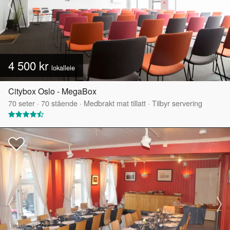
4 500 kr
lokalleie
Citybox Oslo - MegaBox
70
seter
·
70
stående
·
Medbrakt mat tillatt
·
Tilbyr servering