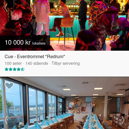
10 000 kr
lokalleie
Cue - Eventrommet "Redrum"
100
seter
·
140
stående
·
Tilbyr servering