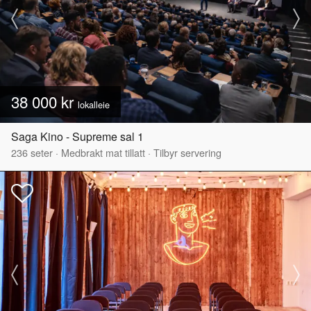
38 000 kr
lokalleie
Saga Kino - Supreme sal 1
236
seter
·
Medbrakt mat tillatt
·
Tilbyr servering