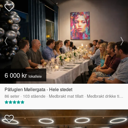
6 000 kr
lokalleie
Påfuglen Møllergata - Hele stedet
86
seter
·
103
stående
·
Medbrakt mat tillatt
·
Medbrakt drikke tillatt