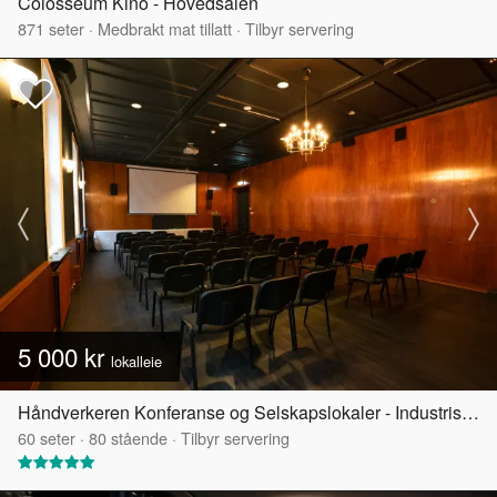
Colosseum Kino - Hovedsalen
871
seter
·
Medbrakt mat tillatt
·
Tilbyr servering
5 000 kr
lokalleie
Håndverkeren Konferanse og Selskapslokaler - Industrisalen
60
seter
·
80
stående
·
Tilbyr servering