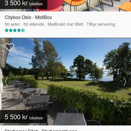
3 500 kr
lokalleie
Citybox Oslo - MidiBox
50
seter
·
50
stående
·
Medbrakt mat tillatt
·
Tilbyr servering
5 500 kr
lokalleie