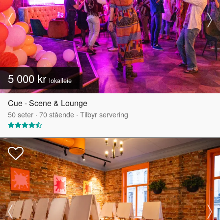
5 000 kr
lokalleie
Cue - Scene & Lounge
50
seter
·
70
stående
·
Tilbyr servering