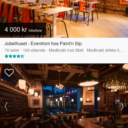
4 000 kr
lokalleie
Jubelhuset - Eventrom hos Paint'n Sip
70
seter
·
100
stående
·
Medbrakt mat tillatt
·
Medbrakt drikke tillatt