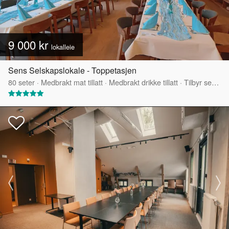
9 000 kr
lokalleie
Sens Selskapslokale - Toppetasjen
80
seter
·
Medbrakt mat tillatt
·
Medbrakt drikke tillatt
·
Tilbyr servering