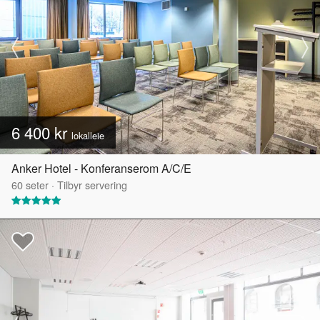
6 400 kr
lokalleie
Anker Hotel - Konferanserom A/C/E
60
seter
·
Tilbyr servering