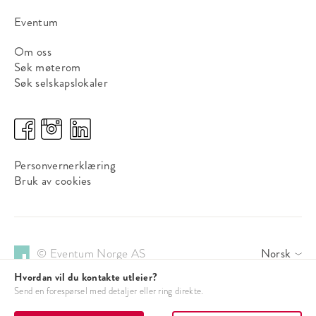
Eventum
Om oss
Søk møterom
Søk selskapslokaler
Personvernerklæring
Bruk av cookies
© Eventum Norge AS
Norsk
Hvordan vil du kontakte utleier?
Send en forespørsel med detaljer eller ring direkte.