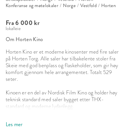
Konferanse og møtelokaler
/
Norge
/
Vestfold
/
Horten
Fra 6 000 kr
lokalleie
Om Horten Kino
Horten Kino er et moderne kinosenter med fire saler 
på Horten Torg. Alle saler har tilbakelente stoler fra 
Skeie med god benplass og flaskeholder, som gir høy 
komfort gjennom hele arrangementet. Totalt 529 
seter.

Kinoen er en del av Nordisk Film Kino og holder høy 
teknisk standard med saler bygget etter THX-
standard og moderne lydanlegg.

Dette gir en profesjonell ramme for konferanser, 
Les mer
seminarer, kurs, presentasjoner og lukkede visninger.
