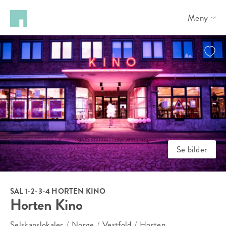
Meny
Se bilder
SAL 1-2-3-4 HORTEN KINO
Horten Kino
Selskapslokaler
/
Norge
/
Vestfold
/
Horten