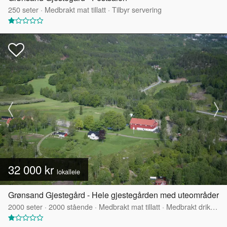
250
seter
·
Medbrakt mat tillatt
·
Tilbyr servering
32 000 kr
lokalleie
Grønsand Gjestegård - Hele gjestegården med uteområder
2000
seter
·
2000
stående
·
Medbrakt mat tillatt
·
Medbrakt drikke tillatt