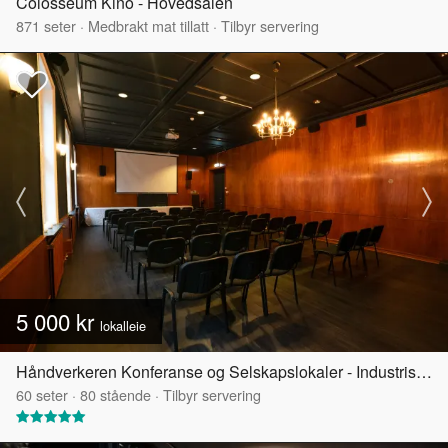
Colosseum Kino - Hovedsalen
871
seter
·
Medbrakt mat tillatt
·
Tilbyr servering
5 000 kr
lokalleie
Håndverkeren Konferanse og Selskapslokaler - Industrisalen
60
seter
·
80
stående
·
Tilbyr servering