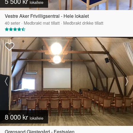
5 500 kr
lokalleie
Vestre Aker Frivilligsentral - Hele lokalet
40
seter
·
Medbrakt mat tillatt
·
Medbrakt drikke tillatt
8 000 kr
lokalleie
Grønsand Gjestegård - Festsalen