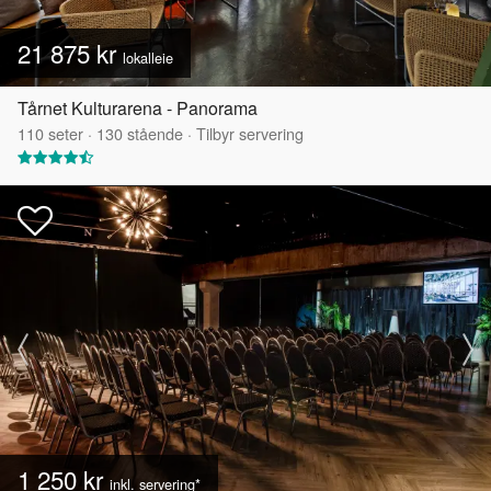
21 875 kr
lokalleie
Tårnet Kulturarena - Panorama
110
seter
·
130
stående
·
Tilbyr servering
1 250 kr
inkl. servering*