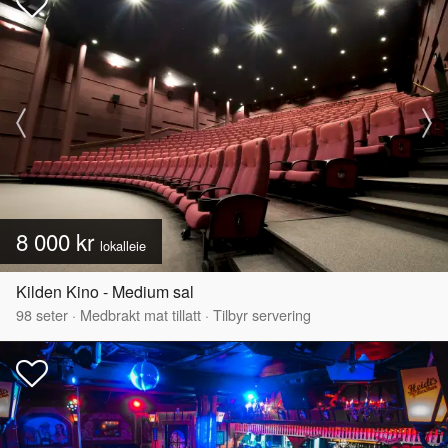
8 000 kr
lokalleie
Kilden Kino - Medium sal
98
seter
·
Medbrakt mat tillatt
·
Tilbyr servering