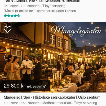
Tårnet Kulturarena - Tårnterrassen & mesanin
350
seter
·
700
stående
·
Tilbyr servering
*Mat eller drikke for 1 personer inkludert i prisen
29 800 kr
inkl. servering*
Mangelsgården - Historiske selskaplokaler i Oslo sentrum
100
seter
·
150
stående
·
Medbrakt mat tillatt
·
Tilbyr servering