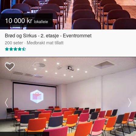
10 000 kr
lokalleie
Brød og Sirkus - 2. etasje - Eventrommet
200
seter
·
Medbrakt mat tillatt