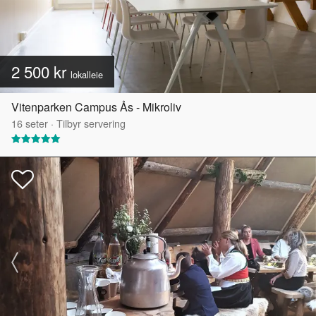
2 500 kr
lokalleie
Vitenparken Campus Ås - Mikroliv
16
seter
·
Tilbyr servering