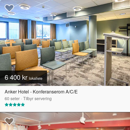
6 400 kr
lokalleie
Anker Hotel - Konferanserom A/C/E
60
seter
·
Tilbyr servering