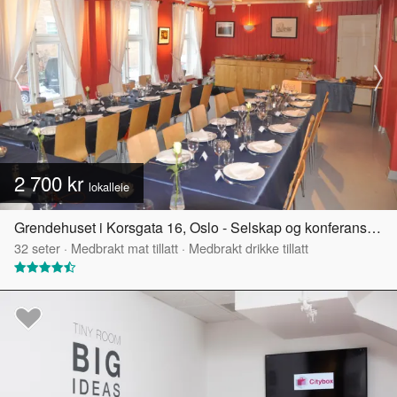
2 700 kr
lokalleie
Grendehuset i Korsgata 16, Oslo - Selskap og konferanselokale
32
seter
·
Medbrakt mat tillatt
·
Medbrakt drikke tillatt