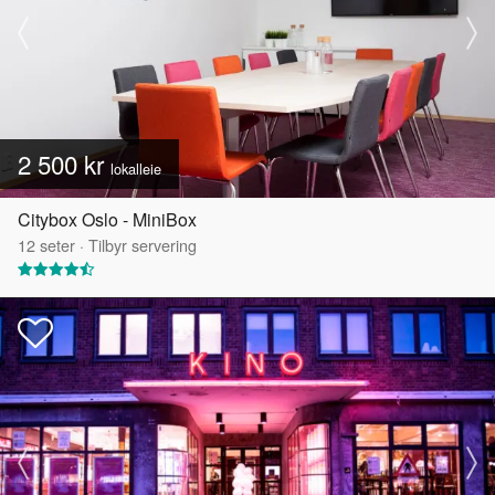
2 500 kr
lokalleie
Citybox Oslo - MiniBox
12
seter
·
Tilbyr servering