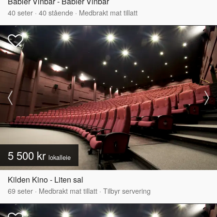
Båbler Vinbar - Båbler Vinbar
40
seter
·
40
stående
·
Medbrakt mat tillatt
5 500 kr
lokalleie
Kilden Kino - Liten sal
69
seter
·
Medbrakt mat tillatt
·
Tilbyr servering