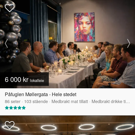
6 000 kr
lokalleie
Påfuglen Møllergata - Hele stedet
86
seter
·
103
stående
·
Medbrakt mat tillatt
·
Medbrakt drikke tillatt