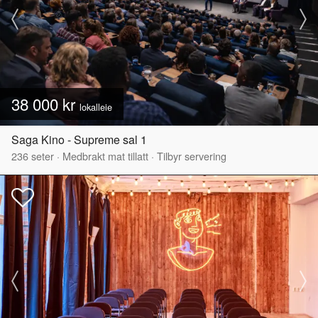
38 000 kr
lokalleie
Saga Kino - Supreme sal 1
236
seter
·
Medbrakt mat tillatt
·
Tilbyr servering