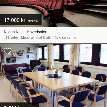
17 000 kr
lokalleie
Kilden Kino - Hovedsalen
199
seter
·
Medbrakt mat tillatt
·
Tilbyr servering