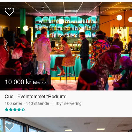
10 000 kr
lokalleie
Cue - Eventrommet "Redrum"
100
seter
·
140
stående
·
Tilbyr servering