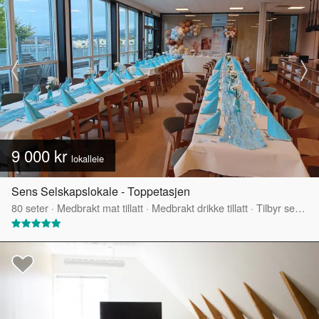
9 000 kr
lokalleie
Sens Selskapslokale - Toppetasjen
80
seter
·
Medbrakt mat tillatt
·
Medbrakt drikke tillatt
·
Tilbyr servering