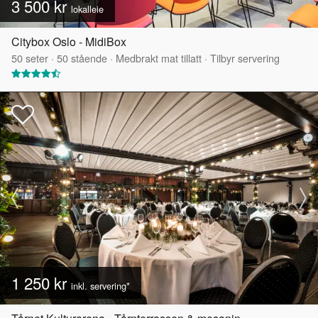
3 500 kr
lokalleie
Citybox Oslo - MidiBox
50
seter
·
50
stående
·
Medbrakt mat tillatt
·
Tilbyr servering
1 250 kr
inkl. servering*