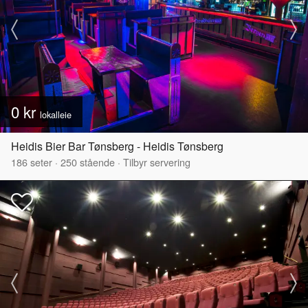
0 kr
lokalleie
Heidis Bier Bar Tønsberg - Heidis Tønsberg
186
seter
·
250
stående
·
Tilbyr servering