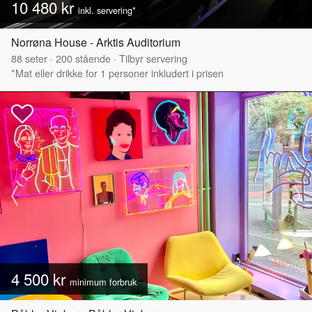
10 480 kr
inkl. servering*
Norrøna House - Arktis Auditorium
88
seter
·
200
stående
·
Tilbyr servering
*Mat eller drikke for 1 personer inkludert i prisen
4 500 kr
minimum forbruk