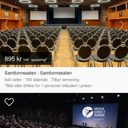
895 kr
inkl. servering*
Samfunnssalen - Samfunnssalen
640
seter
·
700
stående
·
Tilbyr servering
*Mat eller drikke for 1 personer inkludert i prisen