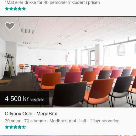
*Mat eller drikke for 40 personer inkludert i prisen
4 500 kr
lokalleie
Citybox Oslo - MegaBox
70
seter
·
70
stående
·
Medbrakt mat tillatt
·
Tilbyr servering