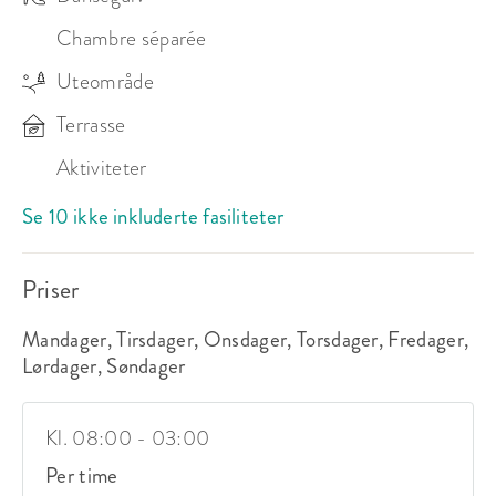
og lyslenker som skaper en varm og koselig 
Chambre séparée
atmosfære. Sjekk ut våres rom fordeling for mer info 
og forskjellige løsninger!

Uteområde
Terrasse
Hos oss er det mange muligheter,  Hvis dere ønsker 
Aktiviteter
at spise kan dere enten ta med mat selv eller la oss 
ordne med catering til dere! 

Se 10 ikke inkluderte fasiliteter
Vi står for all drikke.
Priser
Mandager, Tirsdager, Onsdager, Torsdager, Fredager,
Lørdager, Søndager
Kl. 08:00 - 03:00
Per time