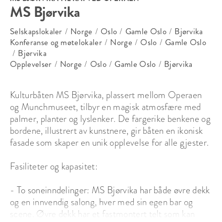
MS Bjørvika
Selskapslokaler
/
Norge
/
Oslo
/
Gamle Oslo
/
Bjørvika
Konferanse og møtelokaler
/
Norge
/
Oslo
/
Gamle Oslo
/
Bjørvika
Opplevelser
/
Norge
/
Oslo
/
Gamle Oslo
/
Bjørvika
Kulturbåten MS Bjørvika, plassert mellom Operaen 
og Munchmuseet, tilbyr en magisk atmosfære med 
palmer, planter og lyslenker. De fargerike benkene og 
bordene, illustrert av kunstnere, gir båten en ikonisk 
fasade som skaper en unik opplevelse for alle gjester.

Fasiliteter og kapasitet:

- To soneinndelinger: MS Bjørvika har både øvre dekk 
og en innvendig salong, hver med sin egen bar og 
scene. Øvre dekk har et fastmontert telt som kan 