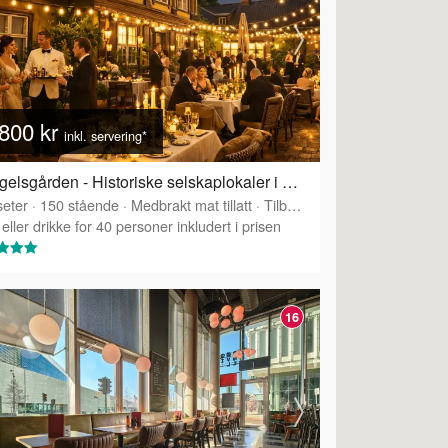
800 kr
inkl. servering*
Mangelsgården - Historiske selskaplokaler i Oslo sentrum
eter
·
Tilbyr servering
·
150
stående
·
Medbrakt mat tillatt
·
Tilbyr servering
eller drikke for 40 personer inkludert i prisen
16