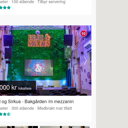
eter
·
100
stående
·
Tilbyr servering
10
000 kr
lokalleie
 og Sirkus - Bakgården /m mezzanin
eter
·
300
stående
·
Medbrakt mat tillatt