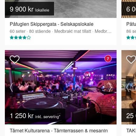
9 900 kr
6 0
lokalleie
Påfuglen Skippergata - Selskapslokale
Påfu
60
seter
·
80
stående
·
Medbrakt mat tillatt
·
Medbrakt drikke tillatt
86
se
7
1 250 kr
25 
inkl. servering*
Tårnet Kulturarena - Tårnterrassen & mesanin
TAK