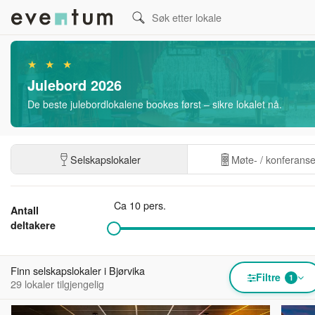
★ ★ ★
Julebord 2026
De beste julebordlokalene bookes først – sikre lokalet nå.
Selskapslokaler
Møte- / konferans
Ca 10 pers.
Antall
deltakere
Finn selskapslokaler i Bjørvika
Filtre
1
29 lokaler tilgjengelig