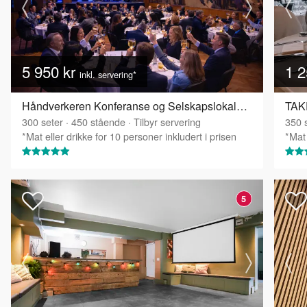
5 950 kr
1 2
inkl. servering*
Håndverkeren Konferanse og Selskapslokaler - Festsalen
TAKE
300
seter
·
450
stående
·
Tilbyr servering
350
s
*Mat eller drikke for 10 personer inkludert i prisen
*Mat 
5