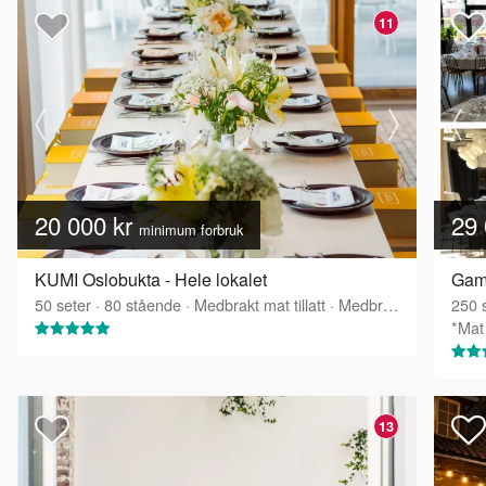
11
20 000 kr
29 
minimum forbruk
KUMI Oslobukta - Hele lokalet
50
seter
·
80
stående
·
Medbrakt mat tillatt
·
Medbrakt drikke tillatt
250
s
*Mat 
13