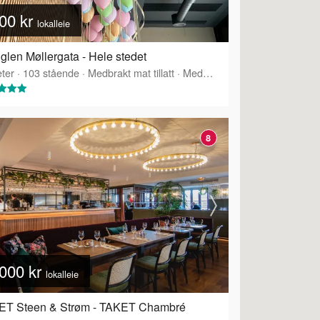
00 kr
lokalleie
glen Møllergata - Hele stedet
ter
·
Tilbyr servering
·
103
stående
·
Medbrakt mat tillatt
·
Medbrakt drikke tillatt
·
Tilbyr 
8
000 kr
lokalleie
ET Steen & Strøm - TAKET Chambré