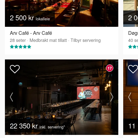
2 500 kr
2 0
lokalleie
Arv Café - Arv Café
Døgn
28
seter
·
Medbrakt mat tillatt
·
Tilbyr servering
40
se
17
22 350 kr
11 
inkl. servering*