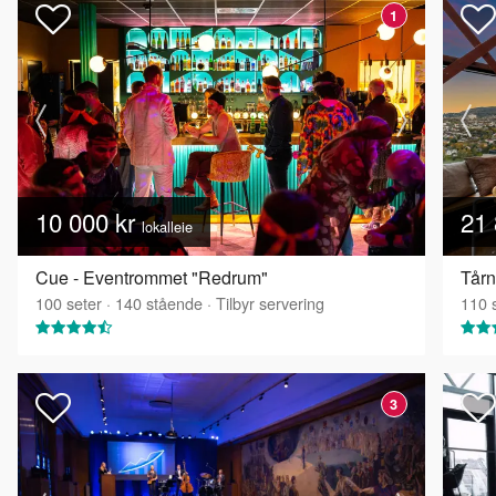
1
10 000 kr
21 
lokalleie
Cue - Eventrommet "Redrum"
Tårn
100
seter
·
140
stående
·
Tilbyr servering
110
s
3