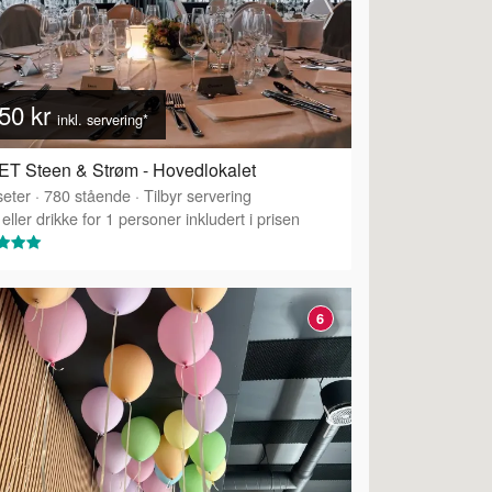
50 kr
inkl. servering*
T Steen & Strøm - Hovedlokalet
eter
·
780
stående
·
Tilbyr servering
eller drikke for 1 personer inkludert i prisen
6