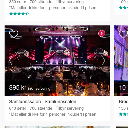
350
seter
·
700
stående
·
Tilbyr servering
100
s
*Mat eller drikke for 1 personer inkludert i prisen
9
895 kr
10 
inkl. servering*
Samfunnssalen - Samfunnssalen
Brød
640
seter
·
700
stående
·
Tilbyr servering
150
s
*Mat eller drikke for 1 personer inkludert i prisen