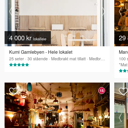
4 000 kr
29 
lokalleie
Kumi Gamlebyen - Hele lokalet
25
seter
·
30
stående
·
Medbrakt mat tillatt
·
Medbrakt drikke tillatt
100
s
*Mat 
15