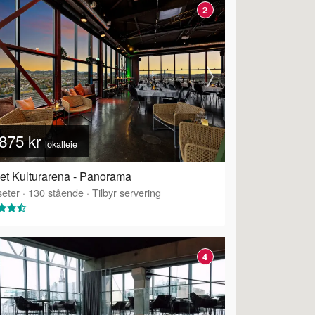
2
875 kr
lokalleie
et Kulturarena - Panorama
eter
·
130
stående
·
Tilbyr servering
4