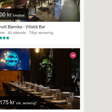
00 kr
lokalleie
vill Bjørvika - Villstrå Bar
ter
·
60
stående
·
Tilbyr servering
18
175 kr
inkl. servering*