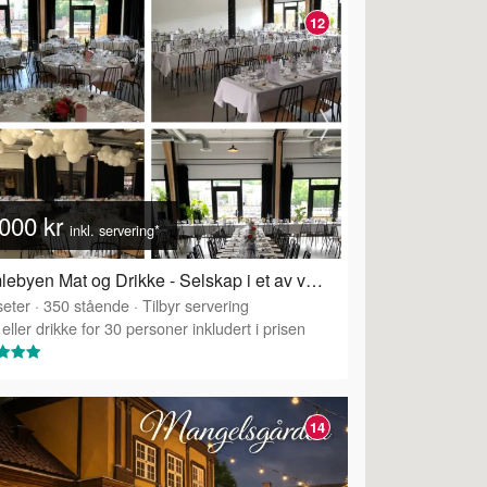
12
000 kr
inkl. servering*
Gamlebyen Mat og Drikke - Selskap i et av våre to selskapslokaler
eter
·
Tilbyr servering
·
350
stående
·
Tilbyr servering
eller drikke for 30 personer inkludert i prisen
14