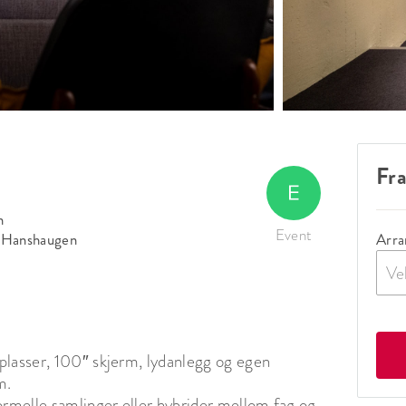
Fra
n
Event
 Hanshaugen
Arra
Ve
plasser, 100″ skjerm, lydanlegg og egen 
.

ormelle samlinger eller hybrider mellom fag og 