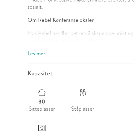
sosialt.
Om Rebel Konferanselokaler
Hos Rebel handler det om å skape noe unikt og 
har fleksible venues som takler alt fra seminarer
siste slide til karaoke og gøy herlig kort. Kom og
Les mer
Kapasitet
30
-
Sitteplasser
Ståplasser