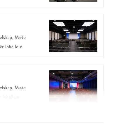
elskap, Møte
kr
lokalleie
elskap, Møte
r
lokalleie