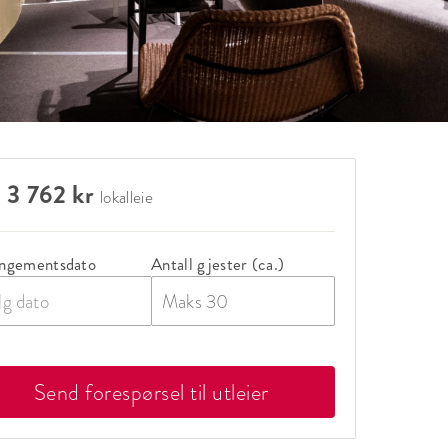
 3 762 kr
lokalleie
ngementsdato
Antall gjester (ca.)
lg dato
Send forespørsel til utleier