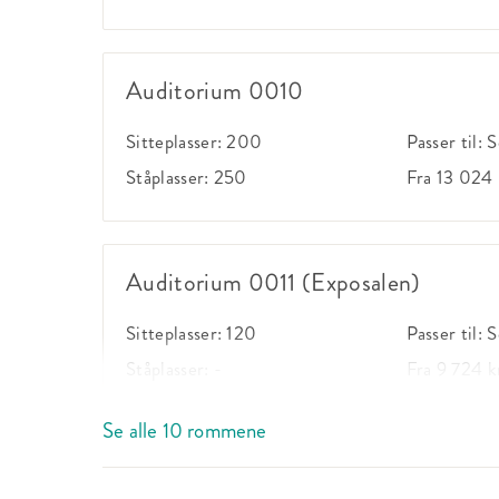
Auditorium 0010
Sitteplasser:
200
Passer til:
S
Ståplasser:
250
Fra 13 024 
Auditorium 0011 (Exposalen)
Sitteplasser:
120
Passer til:
S
Ståplasser:
-
Fra 9 724 k
Se alle 10 rommene
Auditorium 0100 (Kinosalen)