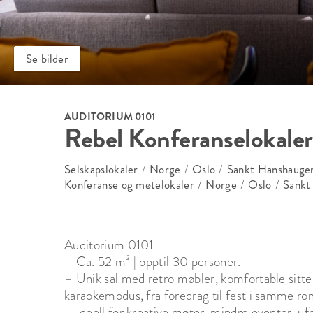
Se bilder
AUDITORIUM 0101
Rebel Konferanselokaler
Selskapslokaler
/
Norge
/
Oslo
/
Sankt Hanshauge
Konferanse og møtelokaler
/
Norge
/
Oslo
/
Sankt
Auditorium 0101

– Ca. 52 m² | opptil 30 personer. 

– Unik sal med retro møbler, komfortable sitte
karaokemodus, fra foredrag til fest i samme rom
– Ideell for kreative møter, mindre eventer, uf