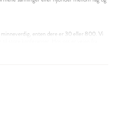
minneverdig, enten dere er 30 eller 800. Vi 
 til store konferanser. Hos oss er veien fra 
 lag litt leven hos oss!