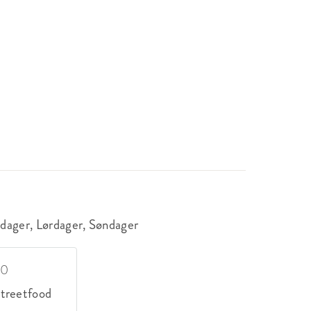
edager, Lørdager, Søndager
00
treetfood