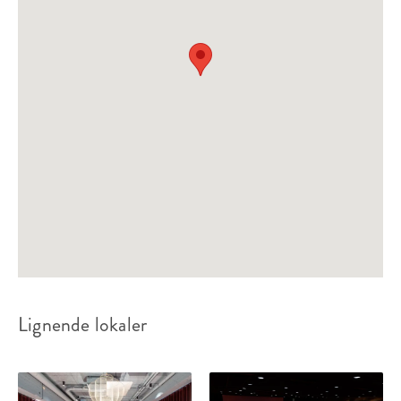
Auditorium 0101
Sitteplasser:
30
Ståplasser:
-
Passer til:
Selskap, Møte
Fra 3 762 kr
lokalleie
Lignende lokaler