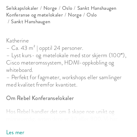
Selskapslokaler
/
Norge
/
Oslo
/
Sankt Hanshaugen
Konferanse og møtelokaler
/
Norge
/
Oslo
/
Sankt Hanshaugen
Katherine

– Ca. 43 m² | opptil 24 personer. 

– Lyst kurs- og møtelokale med stor skjerm (100″), 
Cisco møteromssystem, HDMI-oppkobling og 
whiteboard. 

– Perfekt for fagmøter, workshops eller samlinger 
med kvalitet fremfor kvantitet.
Om Rebel Konferanselokaler
Hos Rebel handler det om å skape noe unikt og 
minneverdig, enten dere er 30 eller 800. Vi har 
fleksible venues som takler alt fra seminarer til store 
Les mer
konferanser. Hos oss er veien fra siste slide til karaoke 