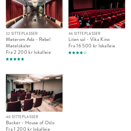
22 SITTEPLASSER
46 SITTEPLASSER
Kunnskapstrappa
Møterom Ada - Rebel
Liten sal - Vika Kino
Møtelokaler
Fra 16 500 kr
lokalleie
Fra 2 200 kr
lokalleie
Sitteplasser:
80
Ståplasser:
-
Passer til:
Selskap, Møte
Fra 7 922 kr
lokalleie
40 SITTEPLASSER
Backer - House of Oslo
Fra 1 200 kr
lokalleie