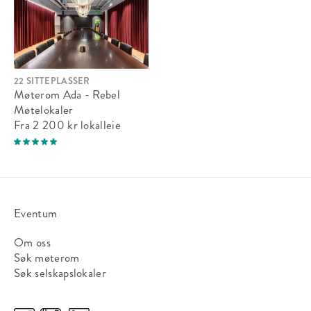
Kursrom 3 Elisabeth
Sitteplasser:
70
22 SITTEPLASSER
Ståplasser:
-
Møterom Ada - Rebel
Møtelokaler
Fra 2 200 kr
lokalleie
Passer til:
Selskap, Møte
Fra 7 236 kr
lokalleie
Eventum
Om oss
Søk møterom
Søk selskapslokaler