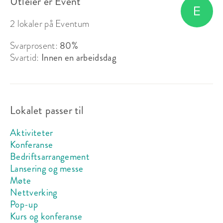
Utleier er Event
Fra 13 024 kr
lokalleie
2 lokaler på Eventum
Svarprosent:
80%
Svartid:
Innen en arbeidsdag
Lokalet passer til
Auditorium 0011 (Exposalen)
Aktiviteter
Konferanse
Sitteplasser:
120
Bedriftsarrangement
Ståplasser:
-
Lansering og messe
Møte
Nettverking
Passer til:
Selskap, Møte
Pop-up
Fra 9 724 kr
lokalleie
Kurs og konferanse