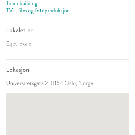
Team building
TV-, film og fotoproduksjon
Lokalet er
Eget lokale
Auditorium 0100 (Kinosalen)
Lokasjon
Sitteplasser:
80
Universitetsgata 2, 0164 Oslo, Norge
Ståplasser:
-
Passer til:
Selskap, Møte
Fra 5 381 kr
lokalleie