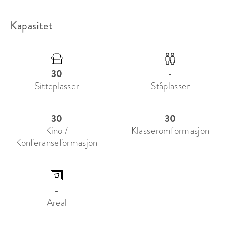
og gøy herlig kort. Kom og lag litt leven hos oss!
Kapasitet
30
-
Sitteplasser
Ståplasser
30
30
Kino /
Klasseromformasjon
Konferanseformasjon
-
Areal