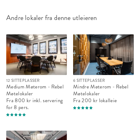
Andre lokaler fra denne utleieren
Kursrom 2 Niels Henrik
Sitteplasser:
70
Ståplasser:
-
Passer til:
Selskap, Møte
12 SITTEPLASSER
6 SITTEPLASSER
Fra 7 235 kr
lokalleie
Medium Møterom - Rebel
Mindre Møterom - Rebel
Møtelokaler
Møtelokaler
Fra 800 kr
inkl. servering
Fra 200 kr
lokalleie
for 8 pers.