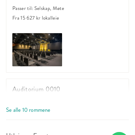
Passer til:
Selskap, Møte
Fra 15 627 kr
lokalleie
Auditorium 0010
Sitteplasser:
200
Se alle 10 rommene
Ståplasser:
250
Passer til:
Selskap, Møte