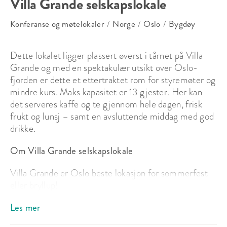
Villa Grande selskapslokale
Konferanse og møtelokaler
/
Norge
/
Oslo
/
Bygdøy
Dette lokalet ligger plassert øverst i tårnet på Villa 
Grande og med en spektakulær utsikt over Oslo-
fjorden er dette et ettertraktet rom for styremøter og 
mindre kurs. Maks kapasitet er 13 gjester. Her kan 
det serveres kaffe og te gjennom hele dagen, frisk 
frukt og lunsj – samt en avsluttende middag med god 
drikke. 
Om Villa Grande selskapslokale
Villa Grande er Oslo beste lokasjon for sommerfest 
eller bryllup! 

Les mer
Villa Grande Selskapslokale ligger rett ved Huk på 
Bygdøy. Lokalet består av flere rom som kan leies og 