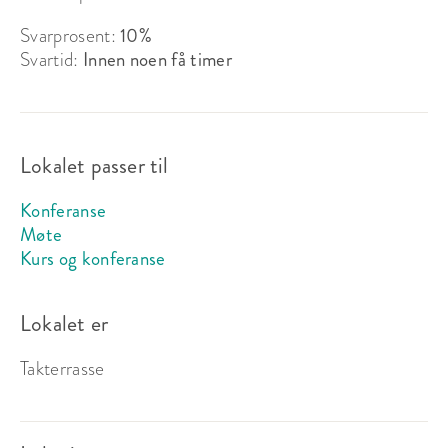
Svarprosent:
10%
Svartid:
Innen noen få timer
Lokalet passer til
Konferanse
Villa Grande med Den Engelske Hagen
Møte
Kurs og konferanse
Sitteplasser:
500
Ståplasser:
1000
Lokalet er
Takterrasse
Passer til:
Møte, Selskap
Fra 10 425 kr
inkl. servering
for 15 pers.