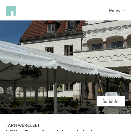
Meny
Se bilder
TÅRNVÆRELSET