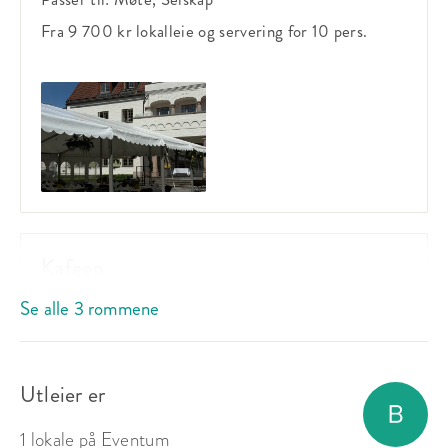
Fra 9 700 kr
lokalleie og servering
for 10 pers.
Kafeen
Se alle 3 rommene
Sitteplasser:
90
Ståplasser:
-
Utleier er
Passer til:
Møte, Selskap
1 lokale på Eventum
Fra 20 125 kr
lokalleie og servering
for 15 pers.