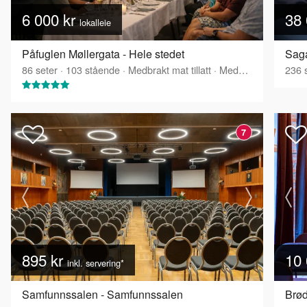
6 000 kr
38 
lokalleie
Påfuglen Møllergata - Hele stedet
Saga
86
seter
·
103
stående
·
Medbrakt mat tillatt
·
Medbrakt drikke tillatt
236
s
7
895 kr
10 
inkl. servering*
Samfunnssalen - Samfunnssalen
Brød