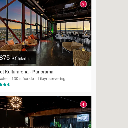
2
875 kr
lokalleie
et Kulturarena - Panorama
eter
·
130
stående
·
Tilbyr servering
4