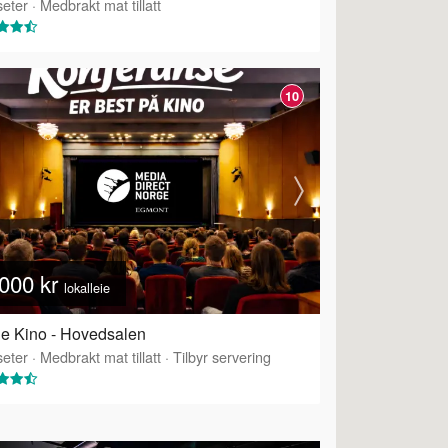
eter
·
Medbrakt mat tillatt
10
000 kr
lokalleie
e Kino - Hovedsalen
eter
·
Medbrakt mat tillatt
·
Tilbyr servering