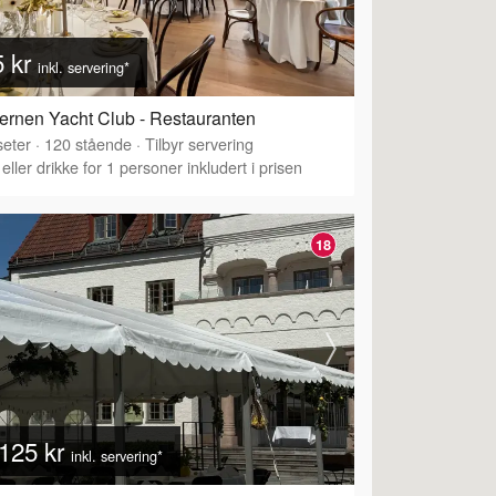
5 kr
inkl. servering*
ernen Yacht Club - Restauranten
eter
·
120
stående
·
Tilbyr servering
eller drikke for 1 personer inkludert i prisen
18
125 kr
inkl. servering*