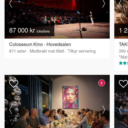
87 000 kr
1 2
lokalleie
Colosseum Kino - Hovedsalen
TAKE
871
seter
·
Medbrakt mat tillatt
·
Tilbyr servering
350
s
*Mat 
5