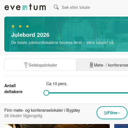
★ ★ ★
Julebord 2026
De beste julebordlokalene bookes først – sikre lokalet nå.
Selskapslokaler
Møte- / konferans
Ca 10 pers.
Antall
deltakere
Finn møte- og konferanselokaler i Bygdøy
Filtre
28 lokaler tilgjengelig