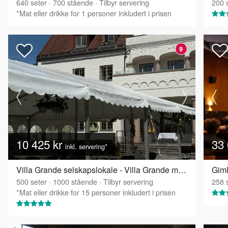
640
seter
·
700
stående
·
Tilbyr servering
200
s
*Mat eller drikke for 1 personer inkludert i prisen
9
10 425 kr
33 
inkl. servering*
Villa Grande selskapslokale - Villa Grande med Den Engelske Hagen
Giml
500
seter
·
1000
stående
·
Tilbyr servering
258
s
*Mat eller drikke for 15 personer inkludert i prisen