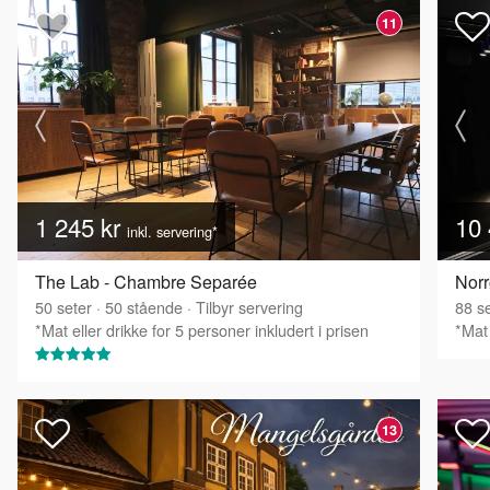
11
1 245 kr
10 
inkl. servering*
The Lab - Chambre Separée
Norr
50
seter
·
50
stående
·
Tilbyr servering
88
se
*Mat eller drikke for 5 personer inkludert i prisen
*Mat 
13