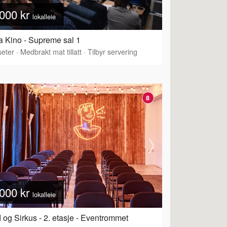
000 kr
lokalleie
 Kino - Supreme sal 1
eter
·
Tilbyr servering
·
Medbrakt mat tillatt
·
Tilbyr servering
8
000 kr
lokalleie
 og Sirkus - 2. etasje - Eventrommet