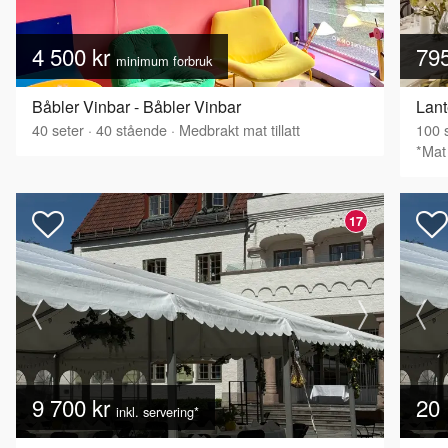
4 500 kr
79
minimum forbruk
Båbler Vinbar - Båbler Vinbar
Lant
40
seter
·
40
stående
·
Medbrakt mat tillatt
100
s
*Mat 
17
9 700 kr
20 
inkl. servering*