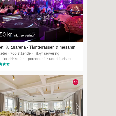
50 kr
inkl. servering*
et Kulturarena - Tårnterrassen & mesanin
eter
·
700
stående
·
Tilbyr servering
eller drikke for 1 personer inkludert i prisen
16