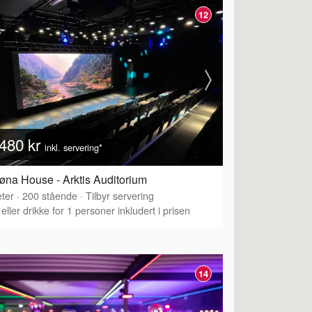
12
480 kr
inkl. servering*
øna House - Arktis Auditorium
ter
·
200
stående
·
Tilbyr servering
eller drikke for 1 personer inkludert i prisen
14