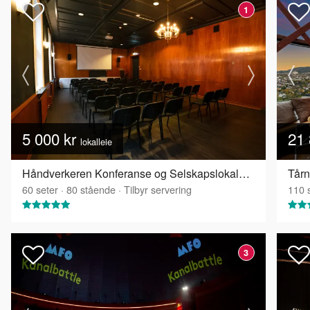
1
5 000 kr
21 
lokalleie
Håndverkeren Konferanse og Selskapslokaler - Industrisalen
Tårn
60
seter
·
80
stående
·
Tilbyr servering
110
s
3