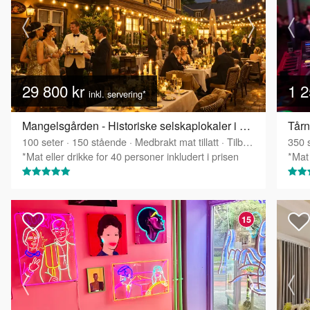
29 800 kr
1 2
inkl. servering*
Mangelsgården - Historiske selskaplokaler i Oslo sentrum
Tårn
100
seter
·
150
stående
·
Medbrakt mat tillatt
·
Tilbyr servering
350
s
*Mat eller drikke for 40 personer inkludert i prisen
*Mat 
15