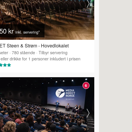
50 kr
inkl. servering*
T Steen & Strøm - Hovedlokalet
eter
·
780
stående
·
Tilbyr servering
eller drikke for 1 personer inkludert i prisen
6