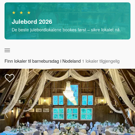
★ ★ ★
Julebord 2026
De beste julebordlokalene bookes først – sikre lokalet nå.
Finn lokaler til barnebursdag i Nodeland
1 lokaler tilgjengelig