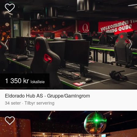
1 350 kr
lokalleie
Eldorado Hub AS - Gruppe/Gamingrom
34
seter
·
Tilbyr servering