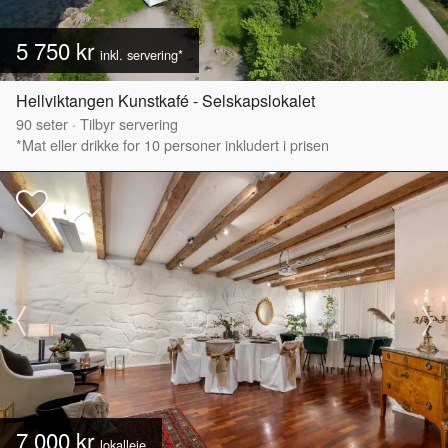
5 750 kr
inkl. servering*
Hellviktangen Kunstkafé - Selskapslokalet
90
seter
·
Tilbyr servering
*Mat eller drikke for 10 personer inkludert i prisen
7 000 kr
lokalleie