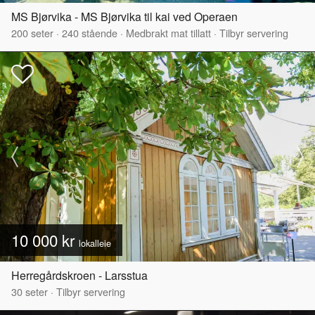
MS Bjørvika - MS Bjørvika til kai ved Operaen
200
seter
·
240
stående
·
Medbrakt mat tillatt
·
Tilbyr servering
10 000 kr
lokalleie
Herregårdskroen - Larsstua
30
seter
·
Tilbyr servering