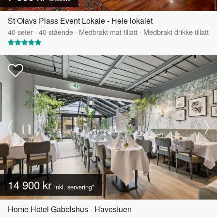
St Olavs Plass Event Lokale - Hele lokalet
40
seter
·
40
stående
·
Medbrakt mat tillatt
·
Medbrakt drikke tillatt
14 900 kr
inkl. servering*
Home Hotel Gabelshus - Havestuen