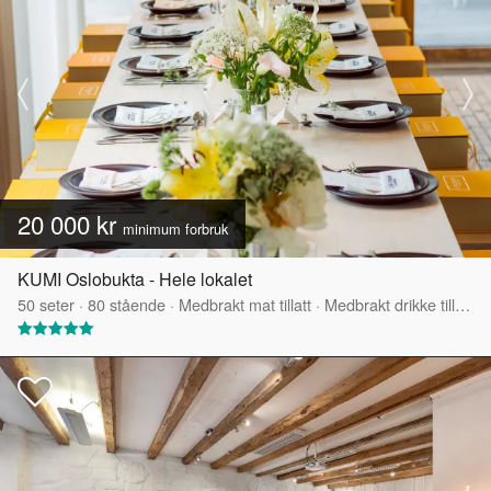
20 000 kr
minimum forbruk
KUMI Oslobukta - Hele lokalet
50
seter
·
80
stående
·
Medbrakt mat tillatt
·
Medbrakt drikke tillatt
·