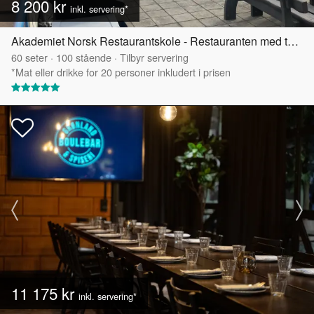
8 200 kr
inkl. servering*
Akademiet Norsk Restaurantskole - Restauranten med takterrasse
60
seter
·
100
stående
·
Tilbyr servering
*Mat eller drikke for 20 personer inkludert i prisen
11 175 kr
inkl. servering*