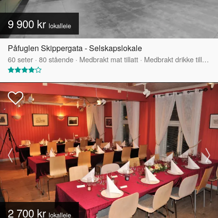
9 900 kr
lokalleie
Påfuglen Skippergata - Selskapslokale
60
seter
·
80
stående
·
Medbrakt mat tillatt
·
Medbrakt drikke tillatt
·
2 700 kr
lokalleie