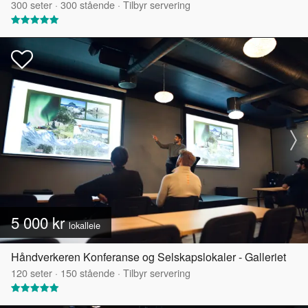
300
seter
·
300
stående
·
Tilbyr servering
5 000 kr
lokalleie
Håndverkeren Konferanse og Selskapslokaler - Galleriet
120
seter
·
150
stående
·
Tilbyr servering