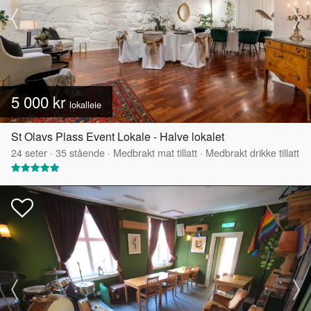
5 000 kr
lokalleie
St Olavs Plass Event Lokale - Halve lokalet
24
seter
·
35
stående
·
Medbrakt mat tillatt
·
Medbrakt drikke tillatt