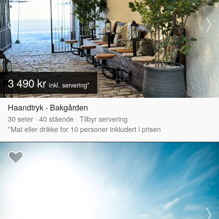
3 490 kr
inkl. servering*
Haandtryk - Bakgården
30
seter
·
40
stående
·
Tilbyr servering
*Mat eller drikke for 10 personer inkludert i prisen