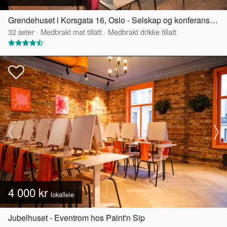
Grendehuset i Korsgata 16, Oslo - Selskap og konferanselokale
32
seter
·
Medbrakt mat tillatt
·
Medbrakt drikke tillatt
4 000 kr
lokalleie
Jubelhuset - Eventrom hos Paint'n Sip