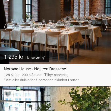
1 295 kr
inkl. servering*
Norrøna House - Naturen Brasserie
128
seter
·
200
stående
·
Tilbyr servering
*Mat eller drikke for 1 personer inkludert i prisen