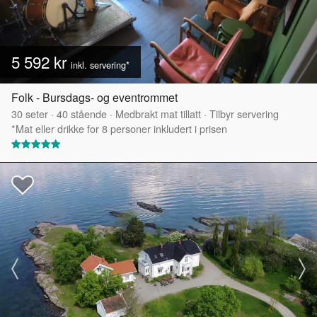
5 592 kr
inkl. servering*
Folk - Bursdags- og eventrommet
30
seter
·
40
stående
·
Medbrakt mat tillatt
·
Tilbyr servering
*Mat eller drikke for 8 personer inkludert i prisen