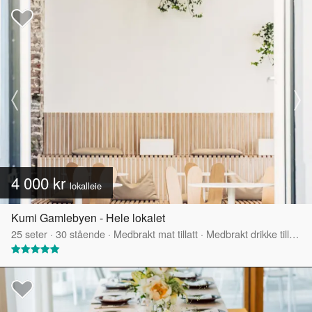
4 000 kr
lokalleie
Kumi Gamlebyen - Hele lokalet
25
seter
·
30
stående
·
Medbrakt mat tillatt
·
Medbrakt drikke tillatt
·