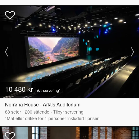
10 480 kr
inkl. servering*
Norrøna House - Arktis Auditorium
88
seter
·
200
stående
·
Tilbyr servering
*Mat eller drikke for 1 personer inkludert i prisen