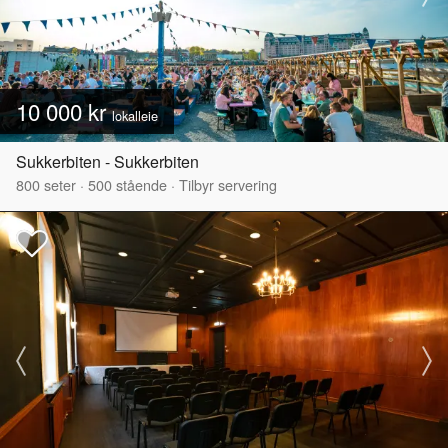
10 000 kr
lokalleie
Sukkerbiten - Sukkerbiten
800
seter
·
500
stående
·
Tilbyr servering