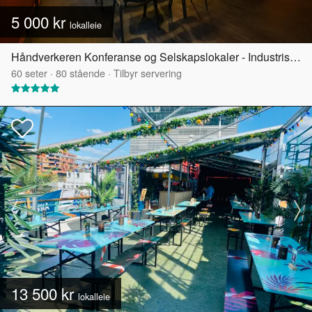
5 000 kr
lokalleie
Håndverkeren Konferanse og Selskapslokaler - Industrisalen
60
seter
·
80
stående
·
Tilbyr servering
13 500 kr
lokalleie