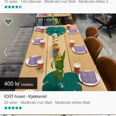
70
seter
·
100
stående
·
Medbrakt mat tillatt
·
Medbrakt drikke tillatt
400 kr
lokalleie
IOGT-huset - Kjøkkenet
20
seter
·
Medbrakt mat tillatt
·
Medbrakt drikke tillatt