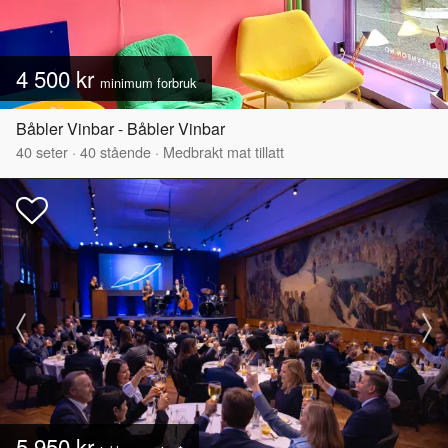
4 500 kr
minimum forbruk
Båbler Vinbar - Båbler Vinbar
40
seter
·
40
stående
·
Medbrakt mat tillatt
5 950 kr