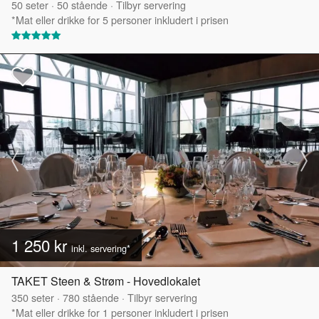
50
seter
·
50
stående
·
Tilbyr servering
*Mat eller drikke for 5 personer inkludert i prisen
1 250 kr
inkl. servering*
TAKET Steen & Strøm - Hovedlokalet
350
seter
·
780
stående
·
Tilbyr servering
*Mat eller drikke for 1 personer inkludert i prisen