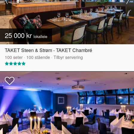
25 000 kr
lokalleie
TAKET Steen & Strøm - TAKET Chambré
100
seter
·
100
stående
·
Tilbyr servering