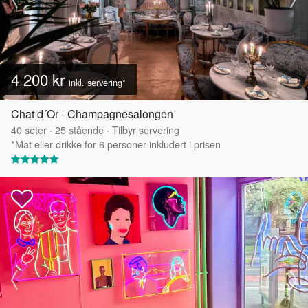
4 200 kr
inkl. servering*
Chat d´Or - Champagnesalongen
40
seter
·
25
stående
·
Tilbyr servering
*Mat eller drikke for 6 personer inkludert i prisen