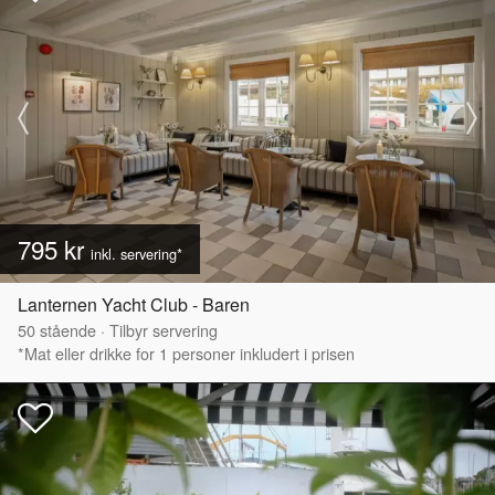
795 kr
inkl. servering*
Lanternen Yacht Club - Baren
50
stående
·
Tilbyr servering
*Mat eller drikke for 1 personer inkludert i prisen