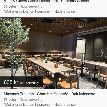
Vine & Olives Greek Restaurant - Santorini Sunset
30
seter
·
Tilbyr servering
*Mat eller drikke for 1 personer inkludert i prisen
635 kr
inkl. servering*
Maximus Trattoria - Chambre Séparée - Bak kulissene
55
seter
·
Tilbyr servering
*Mat eller drikke for 1 personer inkludert i prisen