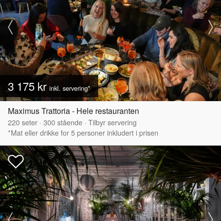
3 175 kr
inkl. servering*
Maximus Trattoria - Hele restauranten
220
seter
·
300
stående
·
Tilbyr servering
*Mat eller drikke for 5 personer inkludert i prisen