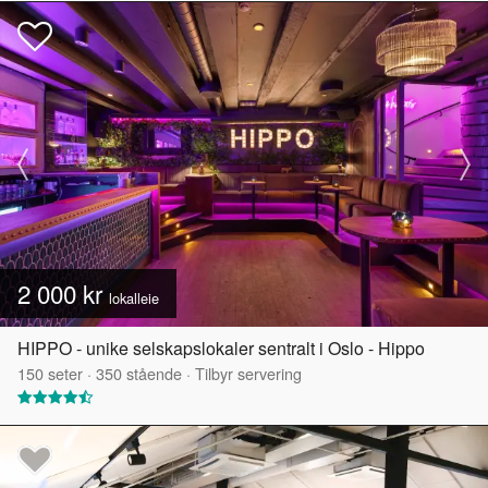
2 000 kr
lokalleie
HIPPO - unike selskapslokaler sentralt i Oslo - Hippo
150
seter
·
350
stående
·
Tilbyr servering