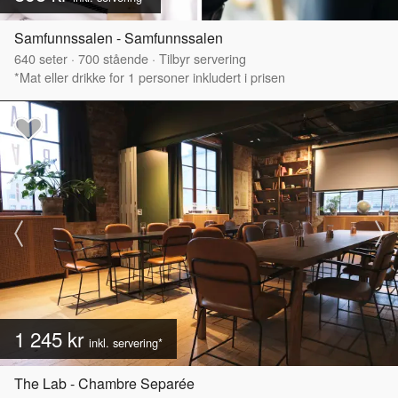
Samfunnssalen - Samfunnssalen
640
seter
·
700
stående
·
Tilbyr servering
*Mat eller drikke for 1 personer inkludert i prisen
1 245 kr
inkl. servering*
The Lab - Chambre Separée