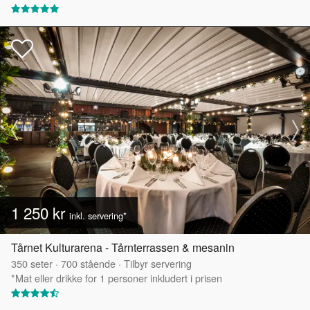
1 250 kr
inkl. servering*
Tårnet Kulturarena - Tårnterrassen & mesanin
350
seter
·
700
stående
·
Tilbyr servering
*Mat eller drikke for 1 personer inkludert i prisen