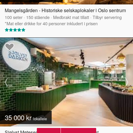
Mangelsgården - Historiske selskaplokaler i Oslo sentrum
100
seter
·
150
stående
·
Medbrakt mat tillatt
·
Tilbyr servering
*Mat eller drikke for 40 personer inkludert i prisen
35 000 kr
lokalleie
Sjølyst Møtesenter - Sjølystparken restaurant