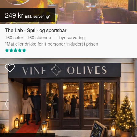
249 kr
inkl. servering*
The Lab - Spill- og sportsbar
160
seter
·
160
stående
·
Tilbyr servering
*Mat eller drikke for 1 personer inkludert i prisen