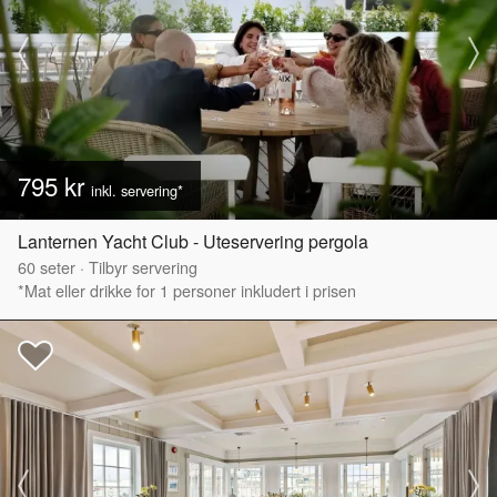
795 kr
inkl. servering*
Lanternen Yacht Club - Uteservering pergola
60
seter
·
Tilbyr servering
*Mat eller drikke for 1 personer inkludert i prisen