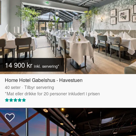
14 900 kr
inkl. servering*
Home Hotel Gabelshus - Havestuen
40
seter
·
Tilbyr servering
*Mat eller drikke for 20 personer inkludert i prisen