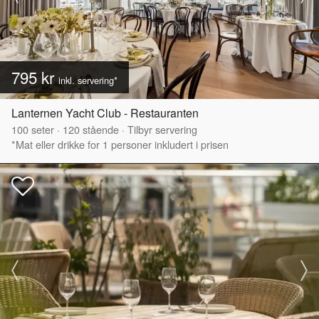
795 kr
inkl. servering*
Lanternen Yacht Club - Restauranten
100
seter
·
120
stående
·
Tilbyr servering
*Mat eller drikke for 1 personer inkludert i prisen