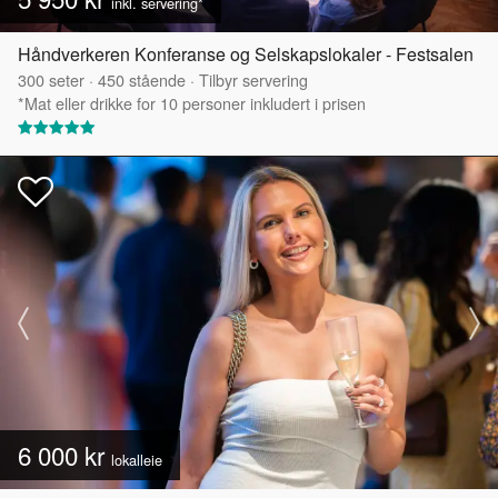
inkl. servering*
Håndverkeren Konferanse og Selskapslokaler - Festsalen
300
seter
·
450
stående
·
Tilbyr servering
*Mat eller drikke for 10 personer inkludert i prisen
6 000 kr
lokalleie