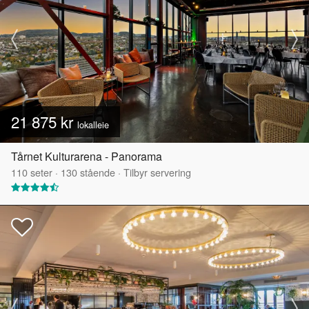
21 875 kr
lokalleie
Tårnet Kulturarena - Panorama
110
seter
·
130
stående
·
Tilbyr servering