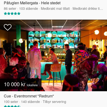
Påfuglen Møllergata - Hele stedet
86
seter
·
103
stående
·
Medbrakt mat tillatt
·
Medbrakt drikke tillatt
10 000 kr
lokalleie
Cue - Eventrommet "Redrum"
100
seter
·
140
stående
·
Tilbyr servering