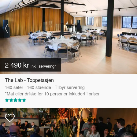
2 490 kr
inkl. servering*
The Lab - Toppetasjen
160
seter
·
160
stående
·
Tilbyr servering
*Mat eller drikke for 10 personer inkludert i prisen