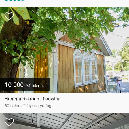
10 000 kr
lokalleie
Herregårdskroen - Larsstua
30
seter
·
Tilbyr servering