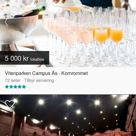
5 000 kr
lokalleie
Vitenparken Campus Ås - Kornrommet
72
seter
·
Tilbyr servering