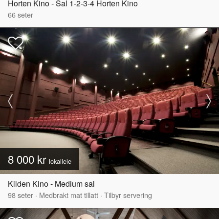
Horten Kino - Sal 1-2-3-4 Horten Kino
66
seter
8 000 kr
lokalleie
Kilden Kino - Medium sal
98
seter
·
Medbrakt mat tillatt
·
Tilbyr servering