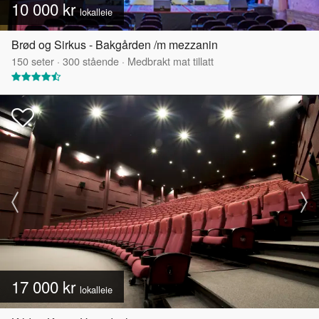
10 000 kr
lokalleie
Brød og Sirkus - Bakgården /m mezzanin
150
seter
·
300
stående
·
Medbrakt mat tillatt
17 000 kr
lokalleie