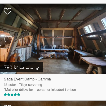
790 kr
inkl. servering*
Saga Event Camp - Gamma
35
seter
·
Tilbyr servering
*Mat eller drikke for 1 personer inkludert i prisen