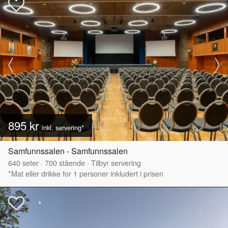
895 kr
inkl. servering*
Samfunnssalen - Samfunnssalen
640
seter
·
700
stående
·
Tilbyr servering
*Mat eller drikke for 1 personer inkludert i prisen