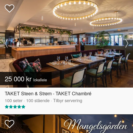
25 000 kr
lokalleie
TAKET Steen & Strøm - TAKET Chambré
100
seter
·
100
stående
·
Tilbyr servering