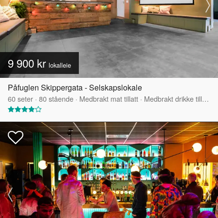
9 900 kr
lokalleie
Påfuglen Skippergata - Selskapslokale
60
seter
·
80
stående
·
Medbrakt mat tillatt
·
Medbrakt drikke tillatt
·