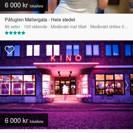
6 000 kr
lokalleie
Påfuglen Møllergata - Hele stedet
86
seter
·
103
stående
·
Medbrakt mat tillatt
·
Medbrakt drikke tillatt
6 000 kr
lokalleie