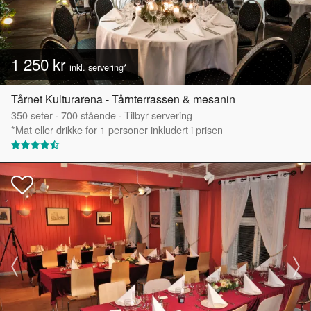
1 250 kr
inkl. servering*
Tårnet Kulturarena - Tårnterrassen & mesanin
350
seter
·
700
stående
·
Tilbyr servering
*Mat eller drikke for 1 personer inkludert i prisen