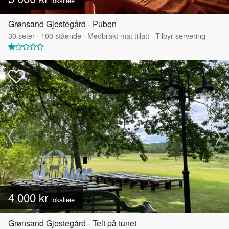
lokalleie
Grønsand Gjestegård - Puben
30
seter
·
100
stående
·
Medbrakt mat tillatt
·
Tilbyr servering
4 000 kr
lokalleie
Grønsand Gjestegård - Telt på tunet