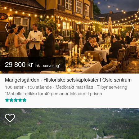
29 800 kr
inkl. servering*
Mangelsgården - Historiske selskaplokaler i Oslo sentrum
100
seter
·
150
stående
·
Medbrakt mat tillatt
·
Tilbyr servering
*Mat eller drikke for 40 personer inkludert i prisen