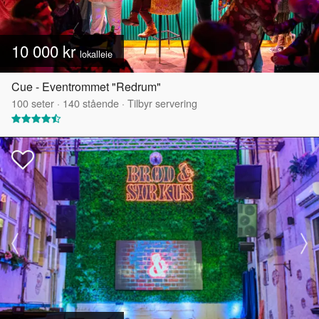
10 000 kr
lokalleie
Cue - Eventrommet "Redrum"
100
seter
·
140
stående
·
Tilbyr servering