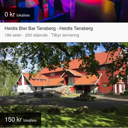
0 kr
lokalleie
Heidis Bier Bar Tønsberg - Heidis Tønsberg
186
seter
·
250
stående
·
Tilbyr servering
150 kr
lokalleie