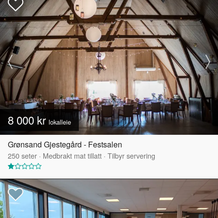
8 000 kr
lokalleie
Grønsand Gjestegård - Festsalen
250
seter
·
Medbrakt mat tillatt
·
Tilbyr servering