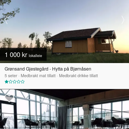
1 000 kr
lokalleie
Grønsand Gjestegård - Hytta på Bjørnåsen
5
seter
·
Medbrakt mat tillatt
·
Medbrakt drikke tillatt