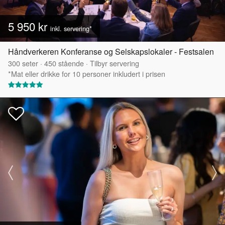
5 950 kr
inkl. servering*
Håndverkeren Konferanse og Selskapslokaler - Festsalen
300
seter
·
450
stående
·
Tilbyr servering
*Mat eller drikke for 10 personer inkludert i prisen