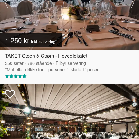
1 250 kr
inkl. servering*
TAKET Steen & Strøm - Hovedlokalet
350
seter
·
780
stående
·
Tilbyr servering
*Mat eller drikke for 1 personer inkludert i prisen