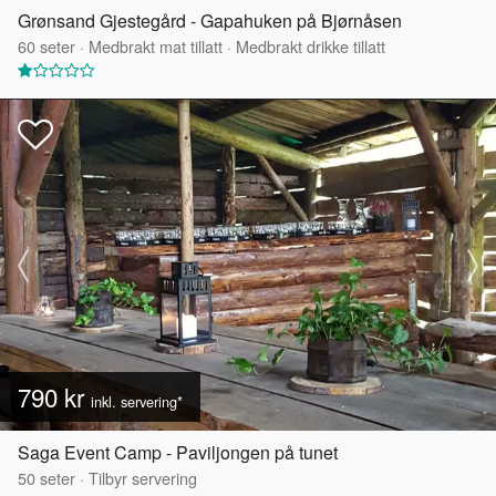
Grønsand Gjestegård - Gapahuken på Bjørnåsen
60
seter
·
Medbrakt mat tillatt
·
Medbrakt drikke tillatt
790 kr
inkl. servering*
Saga Event Camp - Paviljongen på tunet
50
seter
·
Tilbyr servering