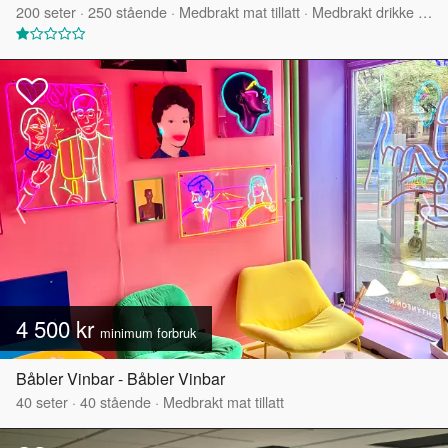
200
seter
·
250
stående
·
Medbrakt mat tillatt
·
Medbrakt drikke tillatt
4 500 kr
minimum forbruk
Båbler Vinbar - Båbler Vinbar
40
seter
·
40
stående
·
Medbrakt mat tillatt