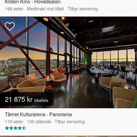
Kilden Kino - Hovedsalen
199
seter
·
Medbrakt mat tillatt
·
Tilbyr servering
21 875 kr
lokalleie
Tårnet Kulturarena - Panorama
110
seter
·
130
stående
·
Tilbyr servering