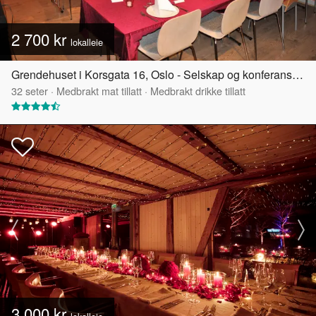
2 700 kr
lokalleie
Grendehuset i Korsgata 16, Oslo - Selskap og konferanselokale
32
seter
·
Medbrakt mat tillatt
·
Medbrakt drikke tillatt
3 000 kr