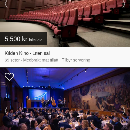
5 500 kr
lokalleie
Kilden Kino - Liten sal
69
seter
·
Medbrakt mat tillatt
·
Tilbyr servering