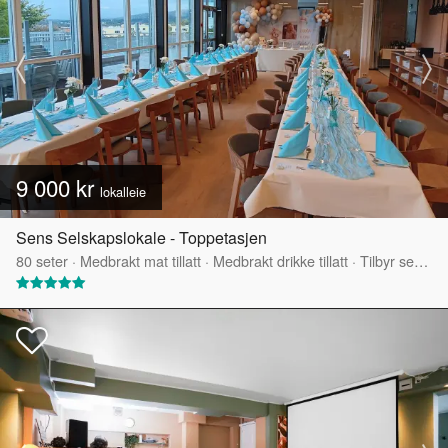
9 000 kr
lokalleie
Sens Selskapslokale - Toppetasjen
80
seter
·
Medbrakt mat tillatt
·
Medbrakt drikke tillatt
·
Tilbyr servering