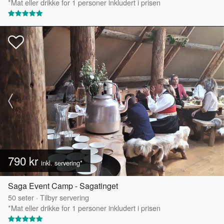
*Mat eller drikke for 1 personer inkludert i prisen
790 kr
inkl. servering*
Saga Event Camp - Sagatinget
50
seter
·
Tilbyr servering
*Mat eller drikke for 1 personer inkludert i prisen