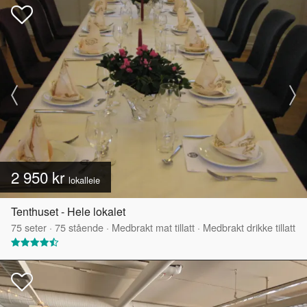
2 950 kr
lokalleie
Tenthuset - Hele lokalet
75
seter
·
75
stående
·
Medbrakt mat tillatt
·
Medbrakt drikke tillatt