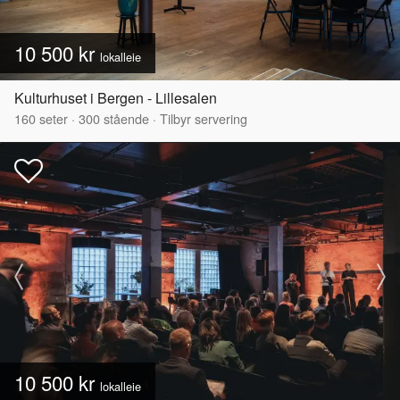
10 500 kr
lokalleie
Kulturhuset i Bergen - Lillesalen
160
seter
·
300
stående
·
Tilbyr servering
10 500 kr
lokalleie