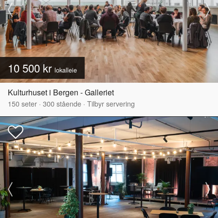
10 500 kr
lokalleie
Kulturhuset i Bergen - Galleriet
150
seter
·
300
stående
·
Tilbyr servering