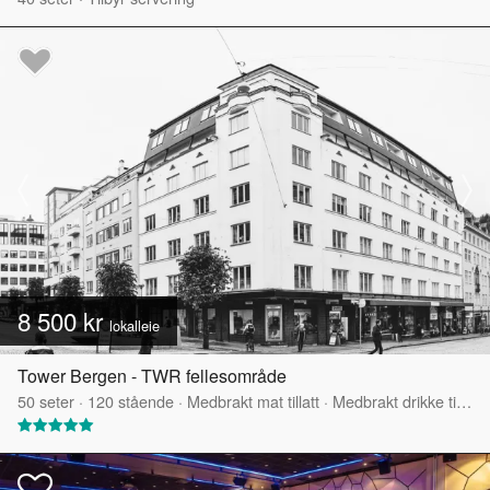
8 500 kr
lokalleie
Tower Bergen - TWR fellesområde
50
seter
·
120
stående
·
Medbrakt mat tillatt
·
Medbrakt drikke tillatt