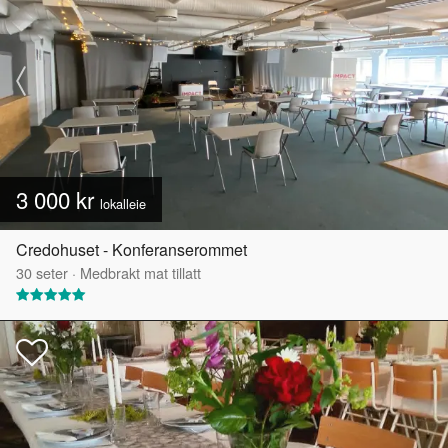
3 000 kr
lokalleie
Credohuset - Konferanserommet
30
seter
·
Medbrakt mat tillatt