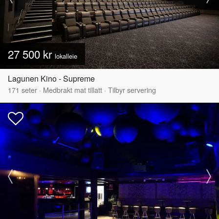
27 500 kr
lokalleie
Lagunen Kino - Supreme
171
seter
·
Medbrakt mat tillatt
·
Tilbyr servering