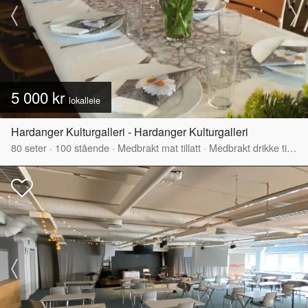
5 000 kr
lokalleie
Hardanger Kulturgalleri - Hardanger Kulturgalleri
80
seter
·
100
stående
·
Medbrakt mat tillatt
·
Medbrakt drikke tillatt