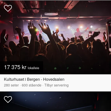
17 375 kr
lokalleie
Kulturhuset i Bergen - Hovedsalen
280
seter
·
600
stående
·
Tilbyr servering