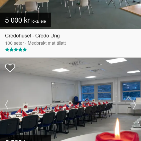
5 000 kr
lokalleie
Credohuset - Credo Ung
100
seter
·
Medbrakt mat tillatt