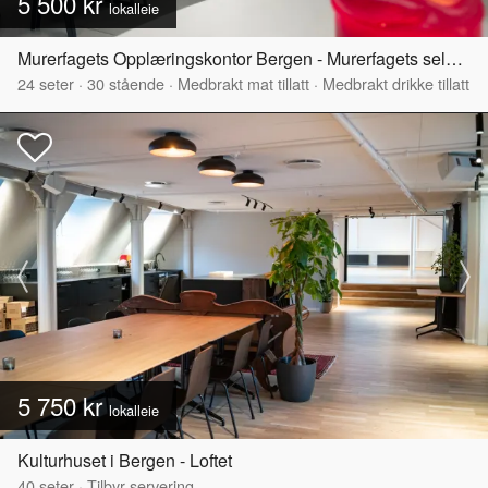
5 500 kr
lokalleie
Murerfagets Opplæringskontor Bergen - Murerfagets selskapslokale
24
seter
·
30
stående
·
Medbrakt mat tillatt
·
Medbrakt drikke tillatt
5 750 kr
lokalleie
Kulturhuset i Bergen - Loftet
40
seter
·
Tilbyr servering