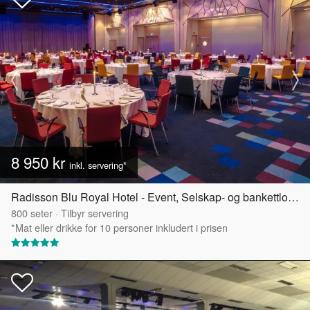
8 950 kr
inkl. servering*
Radisson Blu Royal Hotel - Event, Selskap- og bankettlokaler
800
seter
·
Tilbyr servering
*Mat eller drikke for 10 personer inkludert i prisen