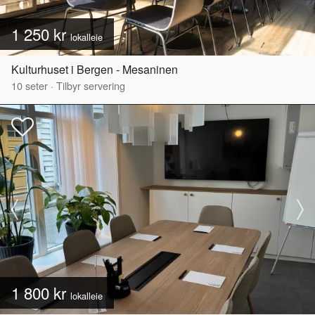
1 250 kr
lokalleie
Kulturhuset i Bergen - Mesaninen
10
seter
·
Tilbyr servering
1 800 kr
lokalleie