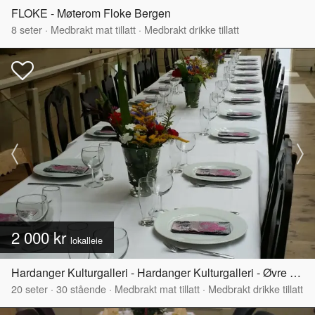
FLOKE - Møterom Floke Bergen
8
seter
·
Medbrakt mat tillatt
·
Medbrakt drikke tillatt
2 000 kr
lokalleie
Hardanger Kulturgalleri - Hardanger Kulturgalleri - Øvre del
20
seter
·
30
stående
·
Medbrakt mat tillatt
·
Medbrakt drikke tillatt