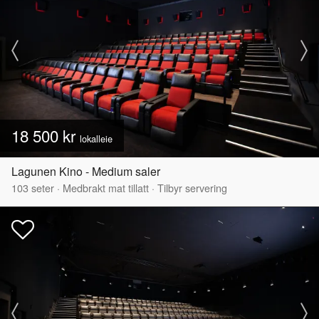
18 500 kr
lokalleie
Lagunen Kino - Medium saler
103
seter
·
Medbrakt mat tillatt
·
Tilbyr servering