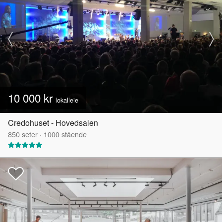
10 000 kr
lokalleie
Credohuset - Hovedsalen
850
seter
·
1000
stående