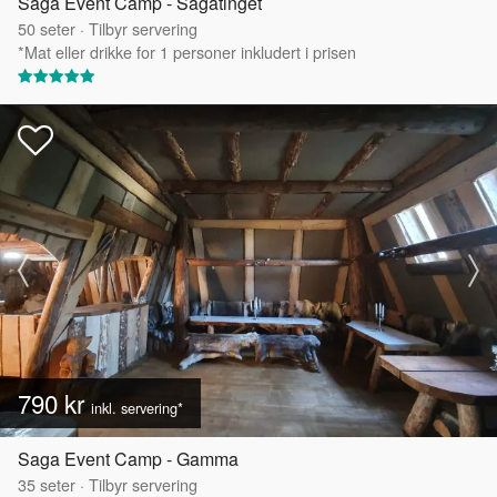
Saga Event Camp - Sagatinget
50
seter
·
Tilbyr servering
*Mat eller drikke for 1 personer inkludert i prisen
790 kr
inkl. servering*
Saga Event Camp - Gamma
35
seter
·
Tilbyr servering