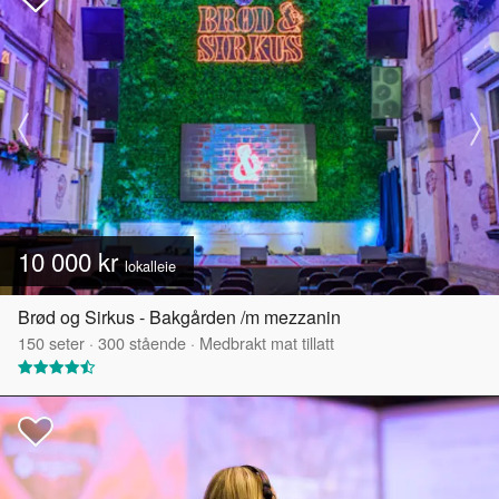
10 000 kr
lokalleie
Brød og Sirkus - Bakgården /m mezzanin
150
seter
·
300
stående
·
Medbrakt mat tillatt