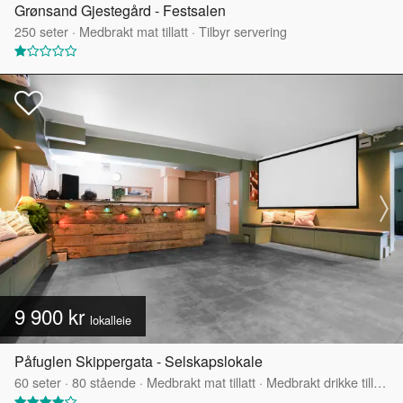
Grønsand Gjestegård - Festsalen
250
seter
·
Medbrakt mat tillatt
·
Tilbyr servering
9 900 kr
lokalleie
Påfuglen Skippergata - Selskapslokale
60
seter
·
80
stående
·
Medbrakt mat tillatt
·
Medbrakt drikke tillatt
·