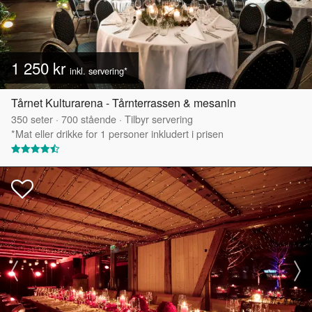
1 250 kr
inkl. servering*
Tårnet Kulturarena - Tårnterrassen & mesanin
350
seter
·
700
stående
·
Tilbyr servering
*Mat eller drikke for 1 personer inkludert i prisen