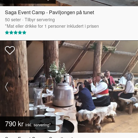
Saga Event Camp - Paviljongen på tunet
50
seter
·
Tilbyr servering
*Mat eller drikke for 1 personer inkludert i prisen
790 kr
inkl. servering*