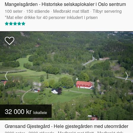
Mangelsgården - Historiske selskaplokaler i Oslo sentrum
100
seter
·
150
stående
·
Medbrakt mat tillatt
·
Tilbyr servering
*Mat eller drikke for 40 personer inkludert i prisen
32 000 kr
lokalleie
Grønsand Gjestegård - Hele gjestegården med uteområder
2000
seter
·
2000
stående
·
Medbrakt mat tillatt
·
Medbrakt drikke tillatt