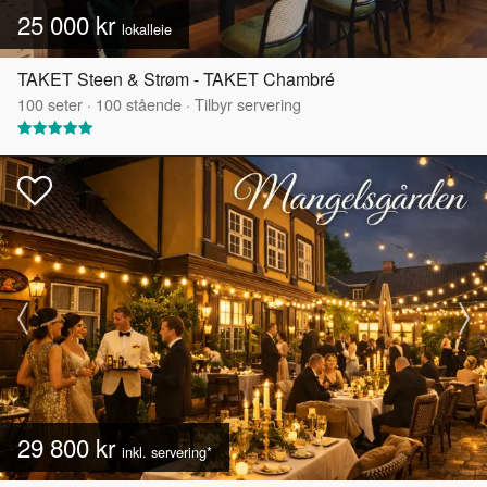
25 000 kr
lokalleie
TAKET Steen & Strøm - TAKET Chambré
100
seter
·
100
stående
·
Tilbyr servering
29 800 kr
inkl. servering*