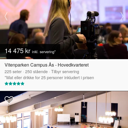
14 475 kr
inkl. servering*
Vitenparken Campus Ås - Hovedkvarteret
225
seter
·
250
stående
·
Tilbyr servering
*Mat eller drikke for 25 personer inkludert i prisen