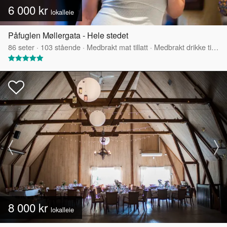
6 000 kr
lokalleie
Påfuglen Møllergata - Hele stedet
86
seter
·
103
stående
·
Medbrakt mat tillatt
·
Medbrakt drikke tillatt
8 000 kr
lokalleie