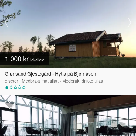
1 000 kr
lokalleie
Grønsand Gjestegård - Hytta på Bjørnåsen
5
seter
·
Medbrakt mat tillatt
·
Medbrakt drikke tillatt