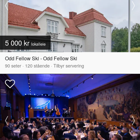
5 000 kr
lokalleie
Odd Fellow Ski - Odd Fellow Ski
90
seter
·
120
stående
·
Tilbyr servering