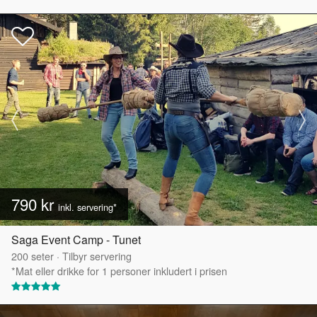
790 kr
inkl. servering*
Saga Event Camp - Tunet
200
seter
·
Tilbyr servering
*Mat eller drikke for 1 personer inkludert i prisen