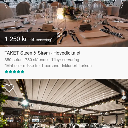
1 250 kr
inkl. servering*
TAKET Steen & Strøm - Hovedlokalet
350
seter
·
780
stående
·
Tilbyr servering
*Mat eller drikke for 1 personer inkludert i prisen