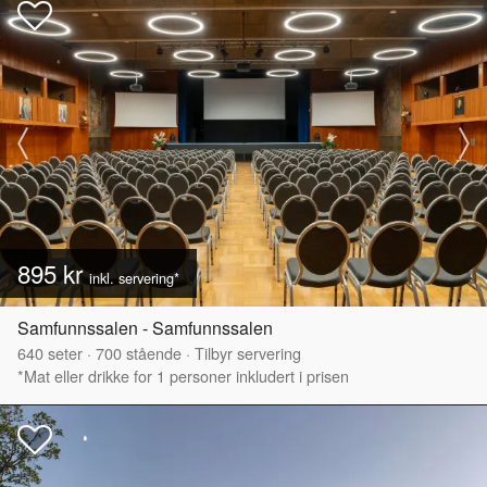
895 kr
inkl. servering*
Samfunnssalen - Samfunnssalen
640
seter
·
700
stående
·
Tilbyr servering
*Mat eller drikke for 1 personer inkludert i prisen