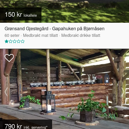
150 kr
lokalleie
Grønsand Gjestegård - Gapahuken på Bjørnåsen
60
seter
·
Medbrakt mat tillatt
·
Medbrakt drikke tillatt
790 kr
inkl. servering*