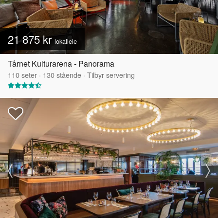
21 875 kr
lokalleie
Tårnet Kulturarena - Panorama
110
seter
·
130
stående
·
Tilbyr servering