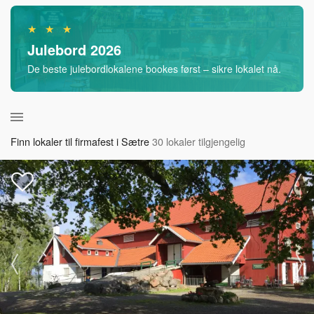
★ ★ ★
Julebord 2026
De beste julebordlokalene bookes først – sikre lokalet nå.
Finn lokaler til firmafest i Sætre
30 lokaler tilgjengelig