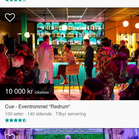
10 000 kr
lokalleie
Cue - Eventrommet "Redrum"
100
seter
·
140
stående
·
Tilbyr servering