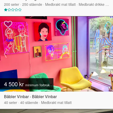
200
seter
·
250
stående
·
Medbrakt mat tillatt
·
Medbrakt drikke tillatt
4 500 kr
minimum forbruk
Båbler Vinbar - Båbler Vinbar
40
seter
·
40
stående
·
Medbrakt mat tillatt