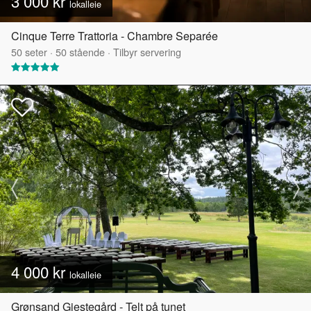
3 000 kr
lokalleie
Cinque Terre Trattoria - Chambre Separée
50
seter
·
50
stående
·
Tilbyr servering
4 000 kr
lokalleie
Grønsand Gjestegård - Telt på tunet