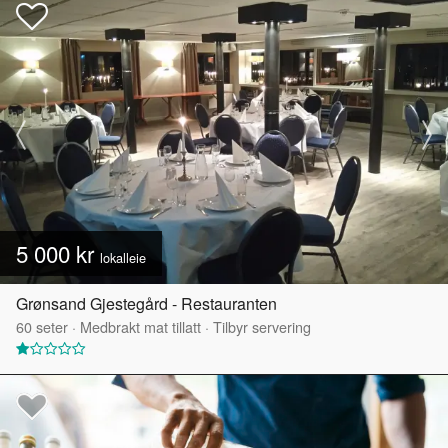
5 000 kr
lokalleie
Grønsand Gjestegård - Restauranten
60
seter
·
Medbrakt mat tillatt
·
Tilbyr servering