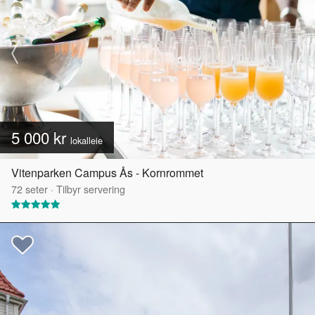
5 000 kr
lokalleie
Vitenparken Campus Ås - Kornrommet
72
seter
·
Tilbyr servering