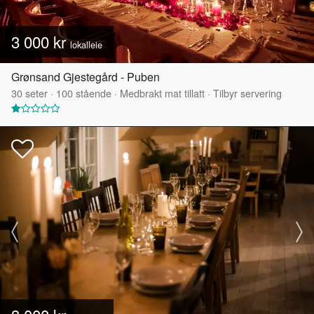
3 000 kr
lokalleie
Grønsand Gjestegård - Puben
30
seter
·
100
stående
·
Medbrakt mat tillatt
·
Tilbyr servering