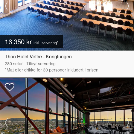
16 350 kr
inkl. servering*
Thon Hotel Vettre - Konglungen
280
seter
·
Tilbyr servering
*Mat eller drikke for 30 personer inkludert i prisen