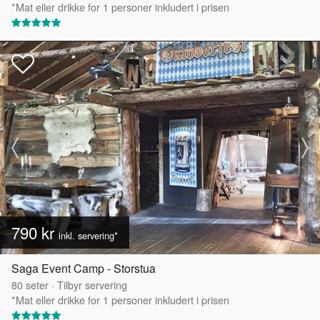
*Mat eller drikke for 1 personer inkludert i prisen
790 kr
inkl. servering*
Saga Event Camp - Storstua
80
seter
·
Tilbyr servering
*Mat eller drikke for 1 personer inkludert i prisen