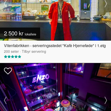
2 500 kr
lokalleie
Vitenfabrikken - serveringsstedet "Kafè Hjerneføde" i 1.etg
200
seter
·
Tilbyr servering