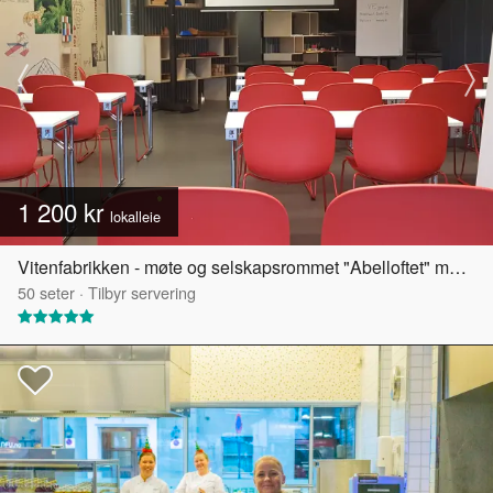
1 200 kr
lokalleie
Vitenfabrikken - møte og selskapsrommet "Abelloftet" med egen takterrasse
50
seter
·
Tilbyr servering