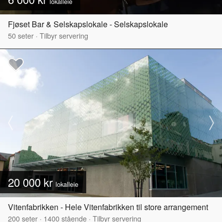
lokalleie
Fjøset Bar & Selskapslokale - Selskapslokale
50
seter
·
Tilbyr servering
20 000 kr
lokalleie
Vitenfabrikken - Hele Vitenfabrikken til store arrangement
200
seter
·
1400
stående
·
Tilbyr servering