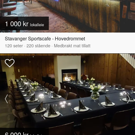
1 000 kr
lokalleie
Stavanger Sportscafe - Hovedrommet
120
seter
·
220
stående
·
Medbrakt mat tillatt
6 000 kr