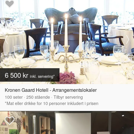
6 500 kr
inkl. servering*
Kronen Gaard Hotell - Arrangementslokaler
100
seter
·
250
stående
·
Tilbyr servering
*Mat eller drikke for 10 personer inkludert i prisen