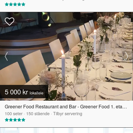
5 000 kr
lokalleie
Greener Food Restaurant and Bar - Greener Food 1. etasje
100
seter
·
150
stående
·
Tilbyr servering