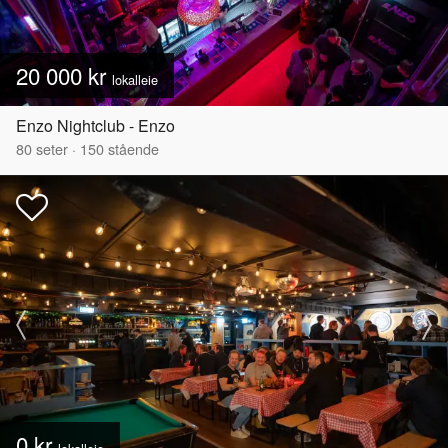
20 000 kr
lokalleie
Enzo Nightclub - Enzo
80
seter
·
150
stående
0 kr