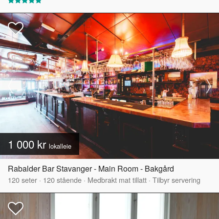
1 000 kr
lokalleie
Rabalder Bar Stavanger - Main Room - Bakgård
120
seter
·
120
stående
·
Medbrakt mat tillatt
·
Tilbyr servering