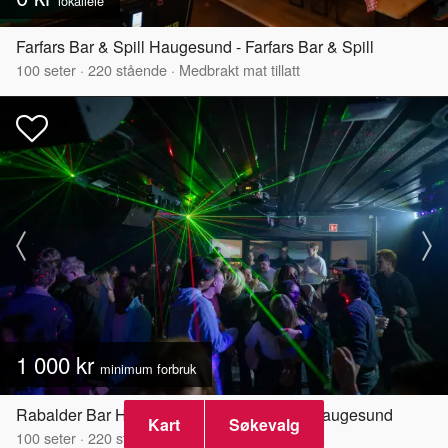
lokalleie
Farfars Bar & Spill Haugesund - Farfars Bar & Spill
100
seter
·
220
stående
·
Medbrakt mat tillatt
1 000 kr
minimum forbruk
Rabalder Bar Haugesund - Rabalder Bar Haugesund
Kart
Søkevalg
100
seter
·
220
stående
·
Medbrakt mat tillatt