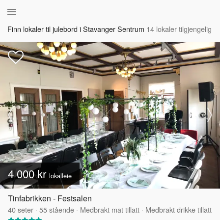
Finn lokaler til julebord i Stavanger Sentrum
14 lokaler tilgjengelig
4 000 kr
lokalleie
Tinfabrikken - Festsalen
40
seter
·
55
stående
·
Medbrakt mat tillatt
·
Medbrakt drikke tillatt