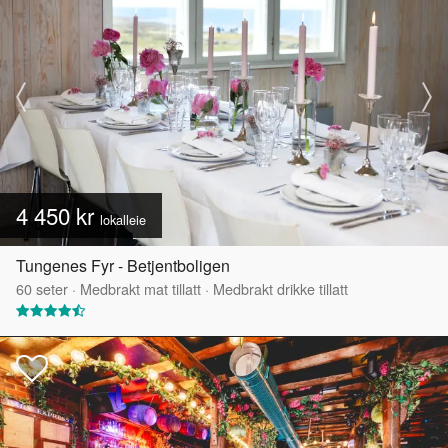
4 450 kr
lokalleie
Tungenes Fyr - Betjentboligen
60
seter
·
Medbrakt mat tillatt
·
Medbrakt drikke tillatt