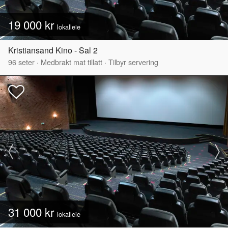
19 000 kr
lokalleie
Kristiansand Kino - Sal 2
96
seter
·
Medbrakt mat tillatt
·
Tilbyr servering
31 000 kr
lokalleie