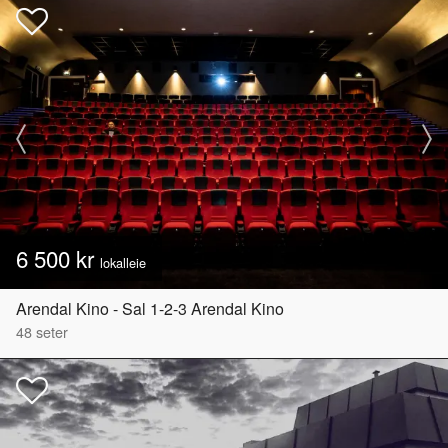
6 500 kr
lokalleie
Arendal Kino - Sal 1-2-3 Arendal Kino
48
seter