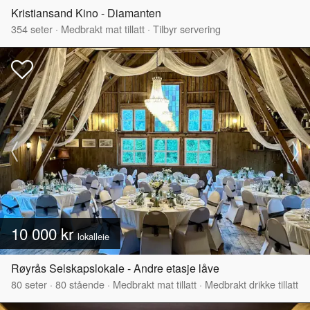
Kristiansand Kino - Diamanten
354
seter
·
Medbrakt mat tillatt
·
Tilbyr servering
10 000 kr
lokalleie
Røyrås Selskapslokale - Andre etasje låve
80
seter
·
80
stående
·
Medbrakt mat tillatt
·
Medbrakt drikke tillatt