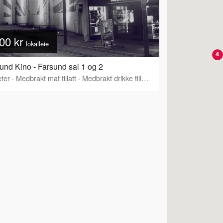
00 kr
lokalleie
4
und Kino - Farsund sal 1 og 2
ter
·
Medbrakt mat tillatt
·
Medbrakt drikke tillatt
·
Tilbyr servering