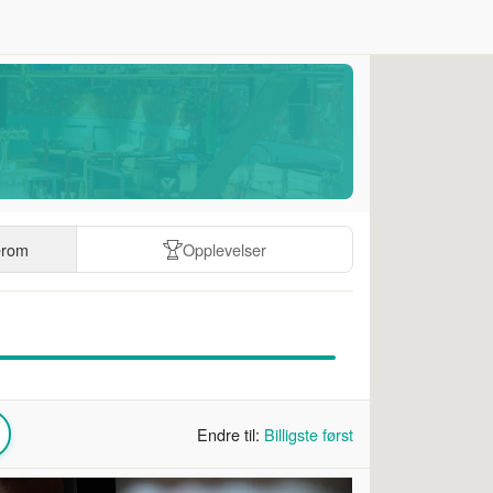
erom
Opplevelser
Endre til:
Billigste først