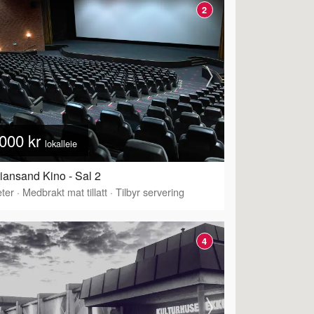
2
000 kr
lokalleie
tiansand Kino - Sal 2
ter
·
Medbrakt mat tillatt
·
Tilbyr servering
4