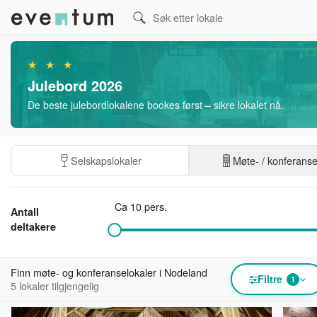
★ ★ ★
Julebord 2026
De beste julebordlokalene bookes først – sikre lokalet nå.
Selskapslokaler
Møte- / konferans
Ca 10 pers.
Antall
deltakere
Finn møte- og konferanselokaler i Nodeland
Filtre
1
5 lokaler tilgjengelig