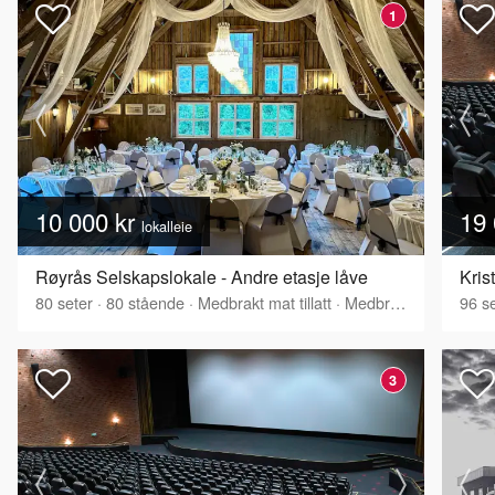
1
10 000 kr
19 
lokalleie
Røyrås Selskapslokale - Andre etasje låve
Kris
80
seter
·
80
stående
·
Medbrakt mat tillatt
·
Medbrakt drikke tillatt
96
se
3