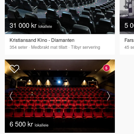
31 000 kr
5 0
lokalleie
Kristiansand Kino - Diamanten
Fars
354
seter
·
Medbrakt mat tillatt
·
Tilbyr servering
45
se
5
6 500 kr
lokalleie