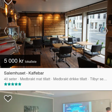
5 000 kr
lokalleie
Salemhuset - Kaffebar
40
seter
·
Medbrakt mat tillatt
·
Medbrakt drikke tillatt
·
Tilbyr servering