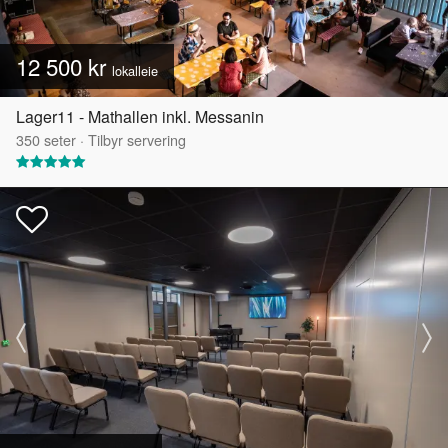
12 500 kr
lokalleie
Lager11 - Mathallen inkl. Messanin
350
seter
·
Tilbyr servering