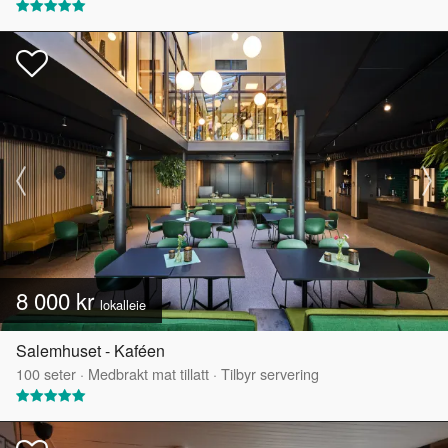
8 000 kr
lokalleie
Salemhuset - Kaféen
100
seter
·
Medbrakt mat tillatt
·
Tilbyr servering