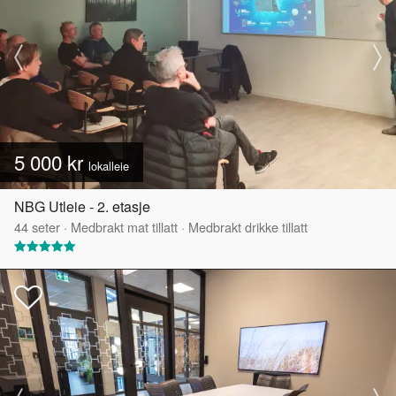
5 000 kr
lokalleie
NBG Utleie - 2. etasje
44
seter
·
Medbrakt mat tillatt
·
Medbrakt drikke tillatt