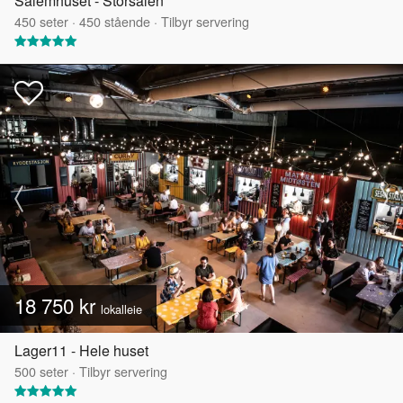
Salemhuset - Storsalen
450
seter
·
450
stående
·
Tilbyr servering
18 750 kr
lokalleie
Lager11 - Hele huset
500
seter
·
Tilbyr servering