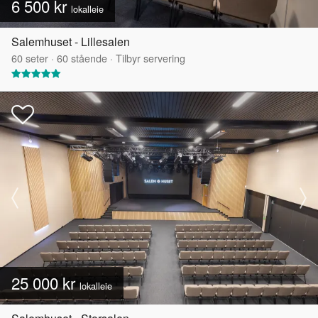
6 500 kr
lokalleie
Salemhuset - Lillesalen
60
seter
·
60
stående
·
Tilbyr servering
25 000 kr
lokalleie