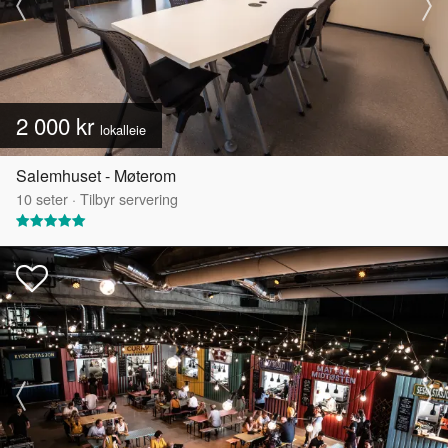
2 000 kr
lokalleie
Salemhuset - Møterom
10
seter
·
Tilbyr servering