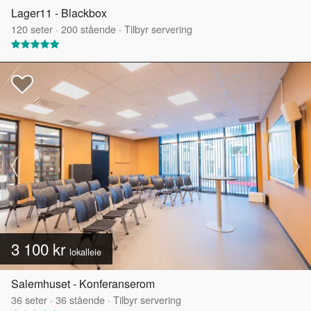
Lager11 - Blackbox
120
seter
·
200
stående
·
Tilbyr servering
3 100 kr
lokalleie
Salemhuset - Konferanserom
36
seter
·
36
stående
·
Tilbyr servering