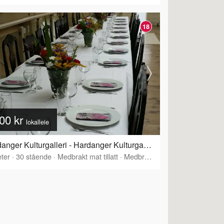
18
00 kr
lokalleie
Hardanger Kulturgalleri - Hardanger Kulturgalleri - Øvre del
ter
·
30
stående
·
Medbrakt mat tillatt
·
Medbrakt drikke tillatt