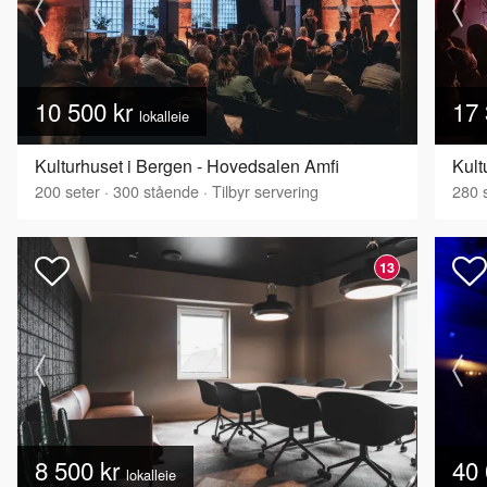
10 500 kr
17 
lokalleie
Kulturhuset i Bergen - Hovedsalen Amfi
Kult
200
seter
·
300
stående
·
Tilbyr servering
280
s
13
8 500 kr
40 
lokalleie