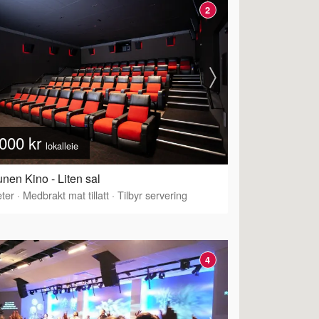
2
000 kr
lokalleie
nen Kino - Liten sal
ter
·
Medbrakt mat tillatt
·
Tilbyr servering
4