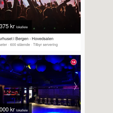
375 kr
lokalleie
urhuset i Bergen - Hovedsalen
eter
·
600
stående
·
Tilbyr servering
14
000 kr
lokalleie