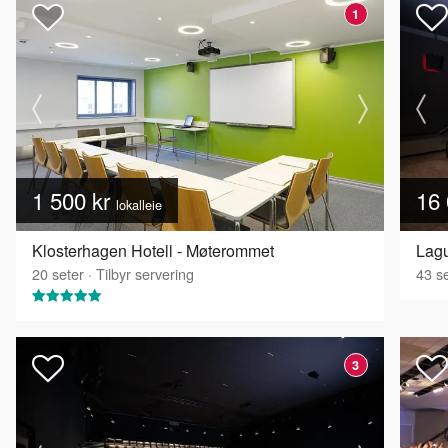
1
1 500 kr
16 
lokalleie
Klosterhagen Hotell - Møterommet
Lagu
20
seter
·
Tilbyr servering
43
se
3