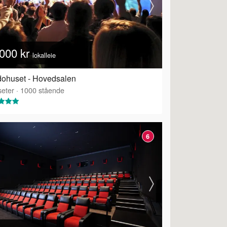
000 kr
lokalleie
ohuset - Hovedsalen
eter
·
1000
stående
6