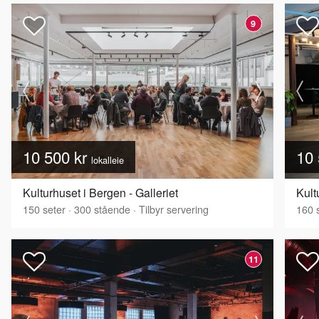
9
10 500 kr
10 
lokalleie
Kulturhuset i Bergen - Galleriet
Kult
150
seter
·
300
stående
·
Tilbyr servering
160
s
11