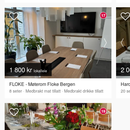
17
1 800 kr
2 0
lokalleie
FLOKE - Møterom Floke Bergen
8
seter
·
Medbrakt mat tillatt
·
Medbrakt drikke tillatt
20
se
19