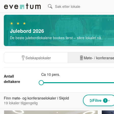
★ ★ ★
Julebord 2026
De beste julebordlokalene bookes først – sikre lokalet nå.
Selskapslokaler
Møte- / konferans
Ca 10 pers.
Antall
deltakere
Finn møte- og konferanselokaler i Skjold
Filtre
1
19 lokaler tilgjengelig