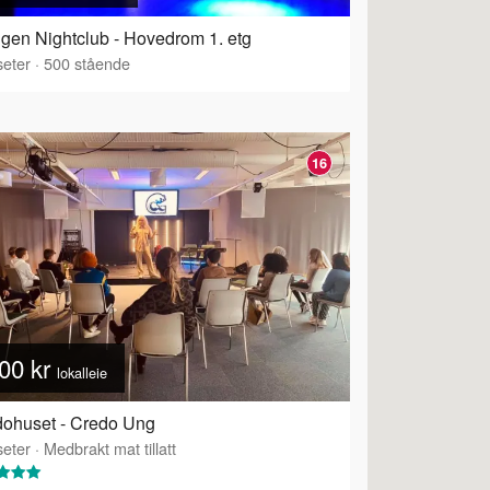
gen Nightclub - Hovedrom 1. etg
eter
·
500
stående
16
00 kr
lokalleie
ohuset - Credo Ung
eter
·
Medbrakt mat tillatt