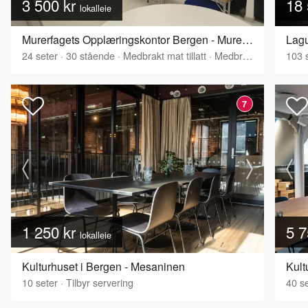
3 500 kr
18 
lokalleie
Murerfagets Opplæringskontor Bergen - Murerfagets kurs- og møtelokaler
Lagu
24
seter
·
30
stående
·
Medbrakt mat tillatt
·
Medbrakt drikke tillatt
103
s
7
1 250 kr
5 7
lokalleie
Kulturhuset i Bergen - Mesaninen
Kult
10
seter
·
Tilbyr servering
40
se