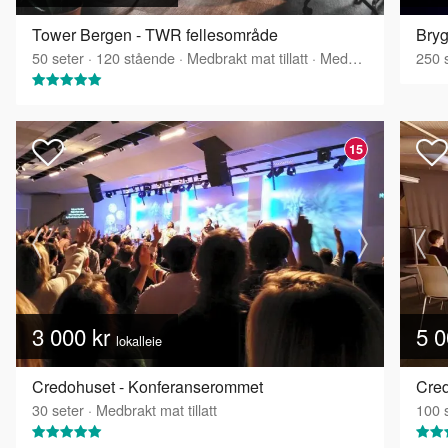
Tower Bergen - TWR fellesområde
Bryg
50
seter
·
120
stående
·
Medbrakt mat tillatt
·
Medbrakt drikke tillatt
250
s
15
3 000 kr
5 0
lokalleie
Credohuset - Konferanserommet
Cred
30
seter
·
Medbrakt mat tillatt
100
s