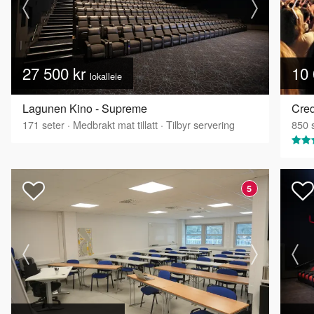
27 500 kr
10 
lokalleie
Lagunen Kino - Supreme
Cred
171
seter
·
Medbrakt mat tillatt
·
Tilbyr servering
850
s
5