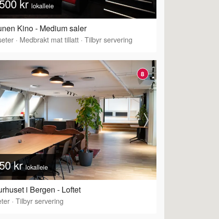
500 kr
lokalleie
nen Kino - Medium saler
eter
·
Medbrakt mat tillatt
·
Tilbyr servering
8
50 kr
lokalleie
urhuset i Bergen - Loftet
ter
·
Tilbyr servering