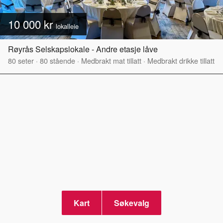
10 000 kr
lokalleie
Røyrås Selskapslokale - Andre etasje låve
80
seter
·
80
stående
·
Medbrakt mat tillatt
·
Medbrakt drikke tillatt
Kart
Søkevalg