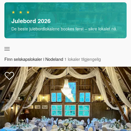
★ ★ ★
Julebord 2026
De beste julebordlokalene bookes først – sikre lokalet nå.
Finn selskapslokaler i Nodeland
1 lokaler tilgjengelig