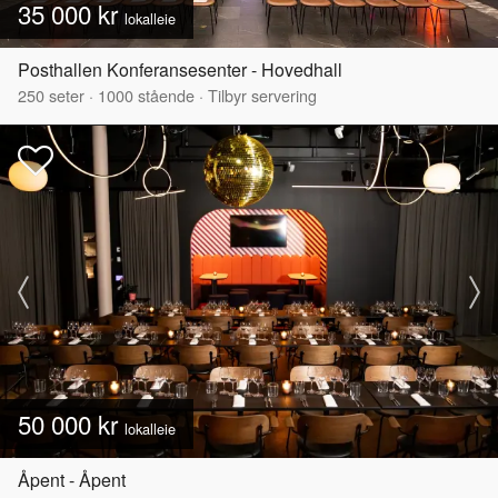
35 000 kr
lokalleie
Posthallen Konferansesenter - Hovedhall
250
seter
·
1000
stående
·
Tilbyr servering
50 000 kr
lokalleie
Åpent - Åpent