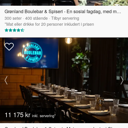
Grønland Boulebar & Spiseri - En sosial fagdag, med møtepakke!
300
seter
·
400
stående
·
Tilbyr servering
*Mat eller drikke for 20 personer inkludert i prisen
11 175 kr
inkl. servering*