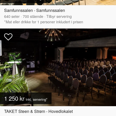
Samfunnssalen - Samfunnssalen
640
seter
·
700
stående
·
Tilbyr servering
*Mat eller drikke for 1 personer inkludert i prisen
1 250 kr
inkl. servering*
TAKET Steen & Strøm - Hovedlokalet