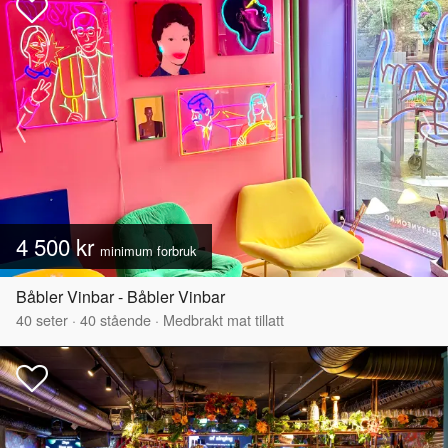
4 500 kr
minimum forbruk
Båbler Vinbar - Båbler Vinbar
40
seter
·
40
stående
·
Medbrakt mat tillatt