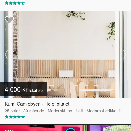
4 000 kr
lokalleie
Kumi Gamlebyen - Hele lokalet
25
seter
·
30
stående
·
Medbrakt mat tillatt
·
Medbrakt drikke tillatt
·