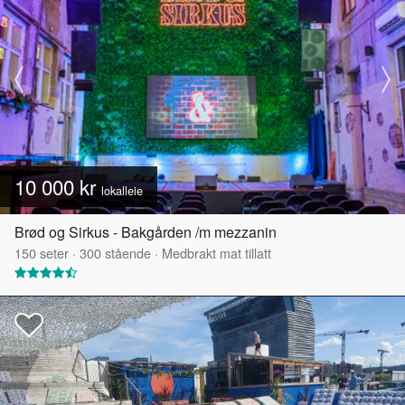
10 000 kr
lokalleie
Brød og Sirkus - Bakgården /m mezzanin
150
seter
·
300
stående
·
Medbrakt mat tillatt