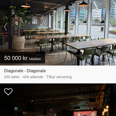
50 000 kr
lokalleie
Diagonale - Diagonale
250
seter
·
400
stående
·
Tilbyr servering