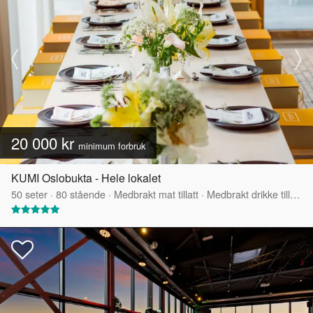
20 000 kr
minimum forbruk
KUMI Oslobukta - Hele lokalet
50
seter
·
80
stående
·
Medbrakt mat tillatt
·
Medbrakt drikke tillatt
·