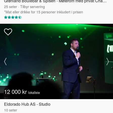
Grønland Boulebar & Spiseri - Møterom med privat Chambre Séparée
25
seter
·
Tilbyr servering
*Mat eller drikke for 15 personer inkludert i prisen
12 000 kr
lokalleie
Eldorado Hub AS - Studio
10
seter