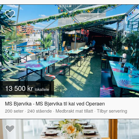
13 500 kr
lokalleie
MS Bjørvika - MS Bjørvika til kai ved Operaen
200
seter
·
240
stående
·
Medbrakt mat tillatt
·
Tilbyr servering