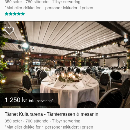
350
seter
·
780
stående
·
Tilbyr servering
*Mat eller drikke for 1 personer inkludert i prisen
1 250 kr
inkl. servering*
Tårnet Kulturarena - Tårnterrassen & mesanin
350
seter
·
700
stående
·
Tilbyr servering
*Mat eller drikke for 1 personer inkludert i prisen