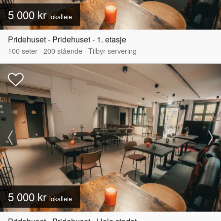
5 000 kr
lokalleie
Pridehuset - Pridehuset - 1. etasje
100
seter
·
200
stående
·
Tilbyr servering
5 000 kr
lokalleie