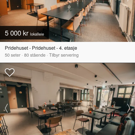
5 000 kr
lokalleie
Pridehuset - Pridehuset - 4. etasje
50
seter
·
80
stående
·
Tilbyr servering