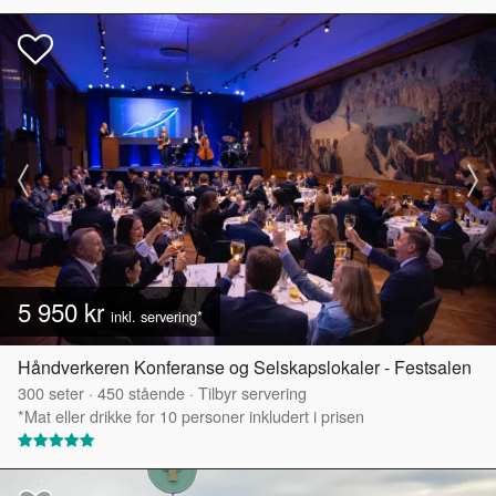
5 950 kr
inkl. servering*
Håndverkeren Konferanse og Selskapslokaler - Festsalen
300
seter
·
450
stående
·
Tilbyr servering
*Mat eller drikke for 10 personer inkludert i prisen