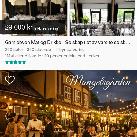
29 000 kr
inkl. servering*
Gamlebyen Mat og Drikke - Selskap i et av våre to selskapslokaler
250
seter
·
350
stående
·
Tilbyr servering
*Mat eller drikke for 30 personer inkludert i prisen