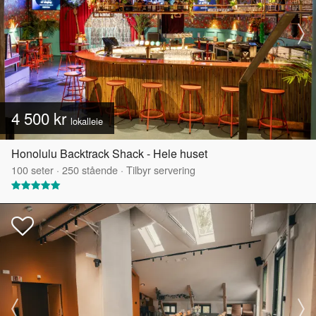
4 500 kr
lokalleie
Honolulu Backtrack Shack - Hele huset
100
seter
·
250
stående
·
Tilbyr servering