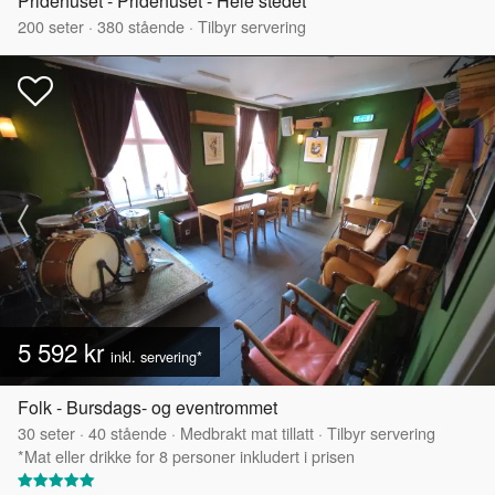
Pridehuset - Pridehuset - Hele stedet
200
seter
·
380
stående
·
Tilbyr servering
5 592 kr
inkl. servering*
Folk - Bursdags- og eventrommet
30
seter
·
40
stående
·
Medbrakt mat tillatt
·
Tilbyr servering
*Mat eller drikke for 8 personer inkludert i prisen