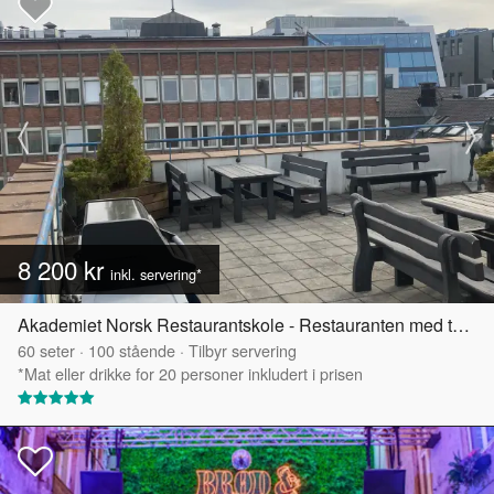
8 200 kr
inkl. servering*
Akademiet Norsk Restaurantskole - Restauranten med takterrasse
60
seter
·
100
stående
·
Tilbyr servering
*Mat eller drikke for 20 personer inkludert i prisen