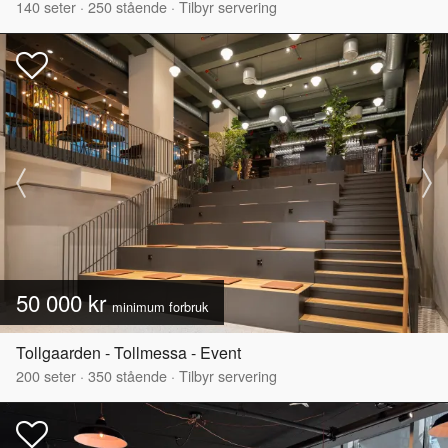
140
seter
·
250
stående
·
Tilbyr servering
50 000 kr
minimum forbruk
Tollgaarden - Tollmessa - Event
200
seter
·
350
stående
·
Tilbyr servering