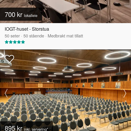
700 kr
lokalleie
IOGT-huset - Storstua
50
seter
·
50
stående
·
Medbrakt mat tillatt
895 kr
inkl. servering*