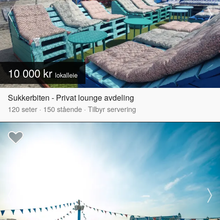
10 000 kr
lokalleie
Sukkerbiten - Privat lounge avdeling
120
seter
·
150
stående
·
Tilbyr servering