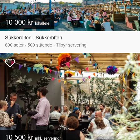
10 000 kr
lokalleie
Sukkerbiten - Sukkerbiten
800
seter
·
500
stående
·
Tilbyr servering
10 500 kr
inkl. servering*