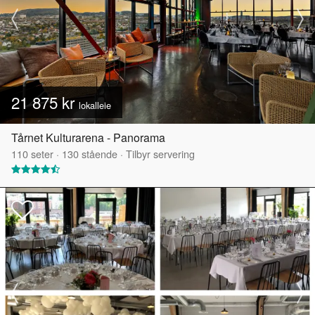
21 875 kr
lokalleie
Tårnet Kulturarena - Panorama
110
seter
·
130
stående
·
Tilbyr servering