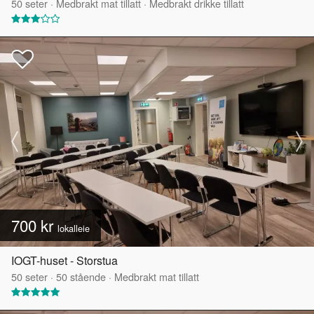
50
seter
·
Medbrakt mat tillatt
·
Medbrakt drikke tillatt
700 kr
lokalleie
IOGT-huset - Storstua
50
seter
·
50
stående
·
Medbrakt mat tillatt