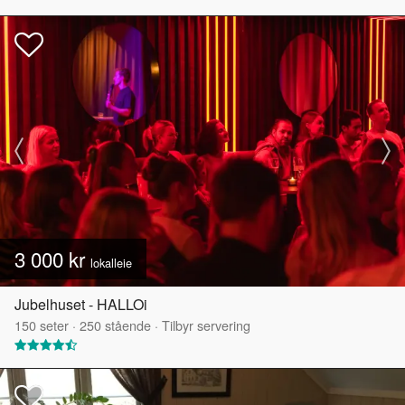
3 000 kr
lokalleie
Jubelhuset - HALLOi
150
seter
·
250
stående
·
Tilbyr servering