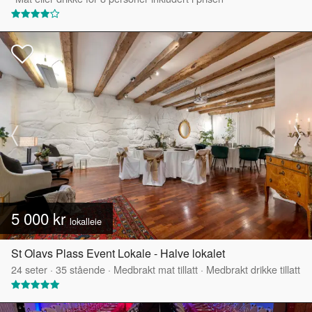
5 000 kr
lokalleie
St Olavs Plass Event Lokale - Halve lokalet
24
seter
·
35
stående
·
Medbrakt mat tillatt
·
Medbrakt drikke tillatt