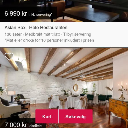
6 990 kr
inkl. servering*
Asian Box - Hele Restauranten
130
seter
·
Medbrakt mat tillatt
·
Tilbyr servering
*Mat eller drikke for 10 personer inkludert i prisen
Kart
Søkevalg
7 000 kr
lokalleie