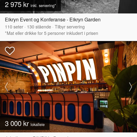
2 975 kr
inkl. servering*
Eikryn Event og Konferanse - Eikryn Garden
110
seter
·
130
stående
·
Tilbyr servering
*Mat eller drikke for 5 personer inkludert i prisen
3 000 kr
lokalleie