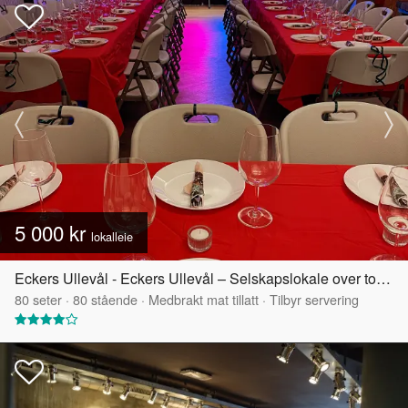
5 000 kr
lokalleie
Eckers Ullevål - Eckers Ullevål – Selskapslokale over to etasjer
80
seter
·
80
stående
·
Medbrakt mat tillatt
·
Tilbyr servering