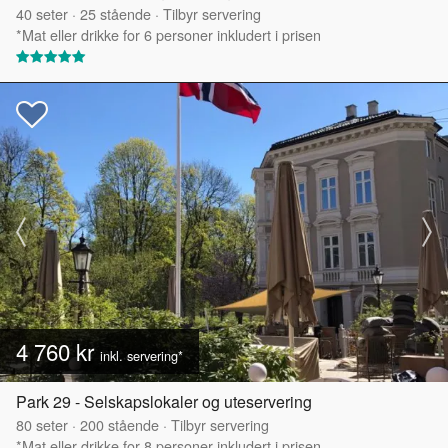
40
seter
·
25
stående
·
Tilbyr servering
*Mat eller drikke for 6 personer inkludert i prisen
4 760 kr
inkl. servering*
Park 29 - Selskapslokaler og uteservering
80
seter
·
200
stående
·
Tilbyr servering
*Mat eller drikke for 8 personer inkludert i prisen