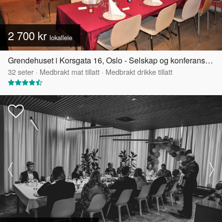
2 700 kr
lokalleie
Grendehuset i Korsgata 16, Oslo - Selskap og konferanselokale
32
seter
·
Medbrakt mat tillatt
·
Medbrakt drikke tillatt