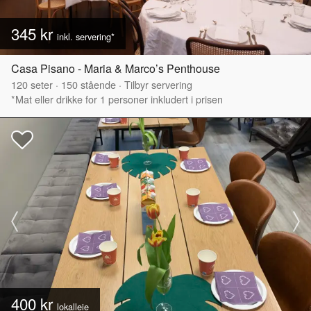
345 kr
inkl. servering*
Casa Pisano - Maria & Marco’s Penthouse
120
seter
·
150
stående
·
Tilbyr servering
*Mat eller drikke for 1 personer inkludert i prisen
400 kr
lokalleie