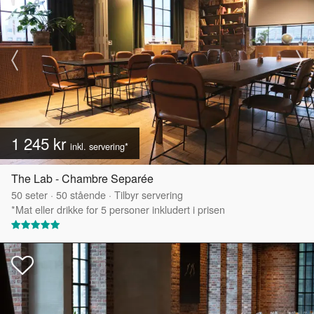
1 245 kr
inkl. servering*
The Lab - Chambre Separée
50
seter
·
50
stående
·
Tilbyr servering
*Mat eller drikke for 5 personer inkludert i prisen