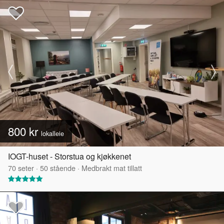
800 kr
lokalleie
IOGT-huset - Storstua og kjøkkenet
70
seter
·
50
stående
·
Medbrakt mat tillatt