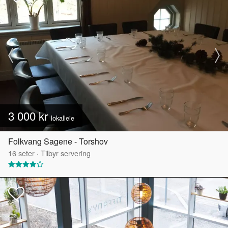
3 000 kr
lokalleie
Folkvang Sagene - Torshov
16
seter
·
Tilbyr servering