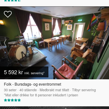
5 592 kr
inkl. servering*
Folk - Bursdags- og eventrommet
30
seter
·
40
stående
·
Medbrakt mat tillatt
·
Tilbyr servering
*Mat eller drikke for 8 personer inkludert i prisen