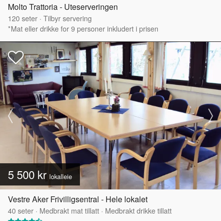
Molto Trattoria - Uteserveringen
120
seter
·
Tilbyr servering
*Mat eller drikke for 9 personer inkludert i prisen
5 500 kr
lokalleie
Vestre Aker Frivilligsentral - Hele lokalet
40
seter
·
Medbrakt mat tillatt
·
Medbrakt drikke tillatt