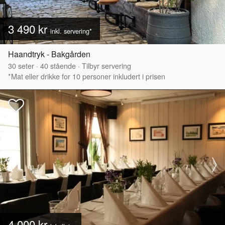
3 490 kr
inkl. servering*
Haandtryk - Bakgården
30
seter
·
40
stående
·
Tilbyr servering
*Mat eller drikke for 10 personer inkludert i prisen
4 000 kr