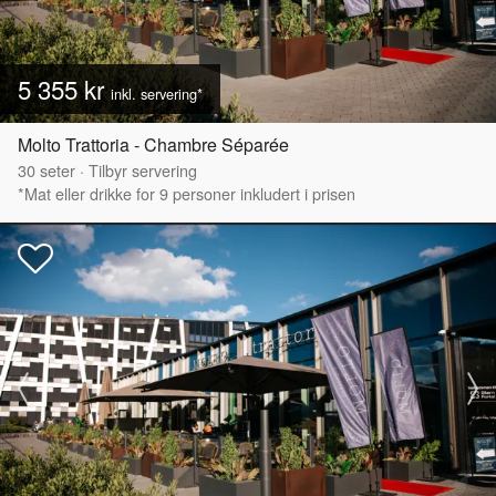
5 355 kr
inkl. servering*
Molto Trattoria - Chambre Séparée
30
seter
·
Tilbyr servering
*Mat eller drikke for 9 personer inkludert i prisen