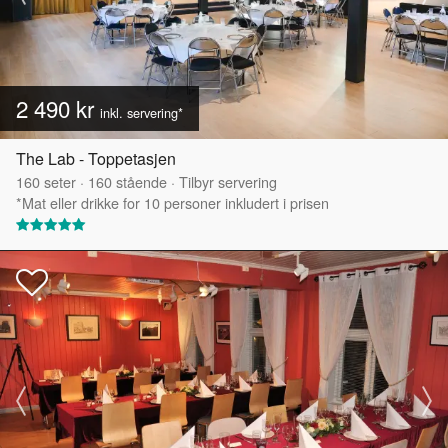
2 490 kr
inkl. servering*
The Lab - Toppetasjen
160
seter
·
160
stående
·
Tilbyr servering
*Mat eller drikke for 10 personer inkludert i prisen