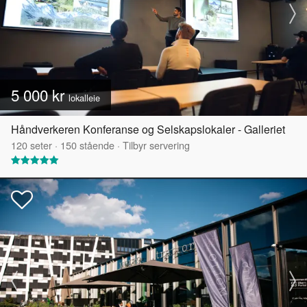
5 000 kr
lokalleie
Håndverkeren Konferanse og Selskapslokaler - Galleriet
120
seter
·
150
stående
·
Tilbyr servering