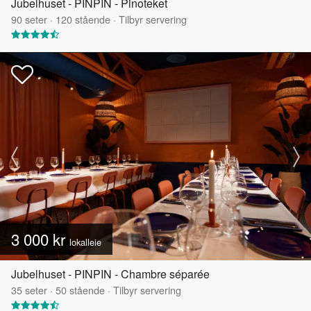
Jubelhuset - PINPIN - Pinoteket
90
seter
·
120
stående
·
Tilbyr servering
3 000 kr
lokalleie
Jubelhuset - PINPIN - Chambre séparée
35
seter
·
50
stående
·
Tilbyr servering