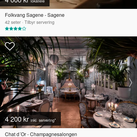
lokalleie
Folkvang Sagene - Sagene
42
seter
·
Tilbyr servering
4 200 kr
inkl. servering*
Chat d´Or - Champagnesalongen