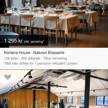
1 295 kr
inkl. servering*
Norrøna House - Naturen Brasserie
128
seter
·
200
stående
·
Tilbyr servering
*Mat eller drikke for 1 personer inkludert i prisen