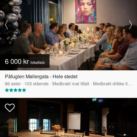
6 000 kr
lokalleie
Påfuglen Møllergata - Hele stedet
86
seter
·
103
stående
·
Medbrakt mat tillatt
·
Medbrakt drikke tillatt