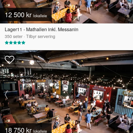
12 500 kr
lokalleie
Lager11 - Mathallen inkl. Messanin
350
seter
·
Tilbyr servering
18 750 kr
lokalleie