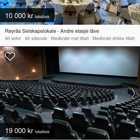
10 000 kr
lokalleie
Røyrås Selskapslokale - Andre etasje låve
80
seter
·
80
stående
·
Medbrakt mat tillatt
·
Medbrakt drikke tillatt
19 000 kr
lokalleie