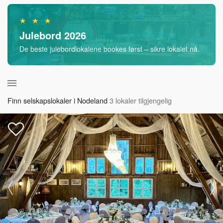
★ ★ ★
Julebord 2026
De beste julebordlokalene bookes først – sikre lokalet nå.
Finn selskapslokaler i Nodeland
3 lokaler tilgjengelig