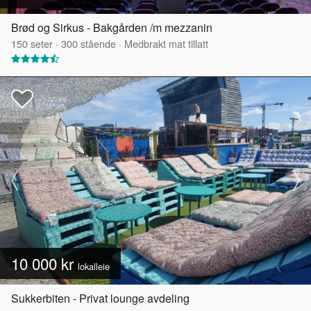
Brød og Sirkus - Bakgården /m mezzanin
150
seter
·
300
stående
·
Medbrakt mat tillatt
10 000 kr
lokalleie
Sukkerbiten - Privat lounge avdeling