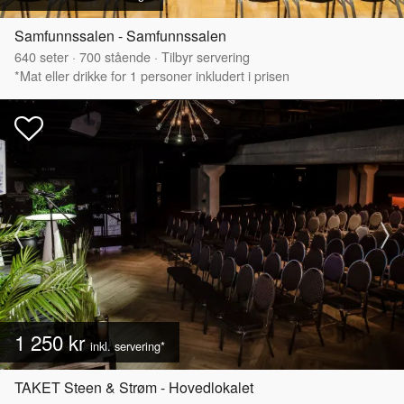
Samfunnssalen - Samfunnssalen
640
seter
·
700
stående
·
Tilbyr servering
*Mat eller drikke for 1 personer inkludert i prisen
1 250 kr
inkl. servering*
TAKET Steen & Strøm - Hovedlokalet