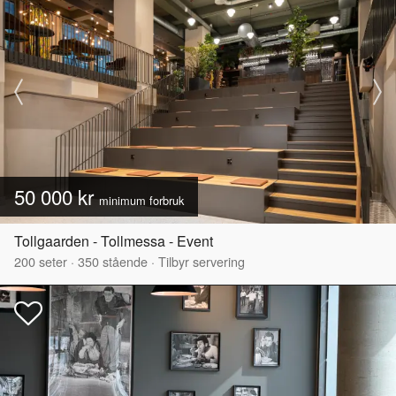
50 000 kr
minimum forbruk
Tollgaarden - Tollmessa - Event
200
seter
·
350
stående
·
Tilbyr servering