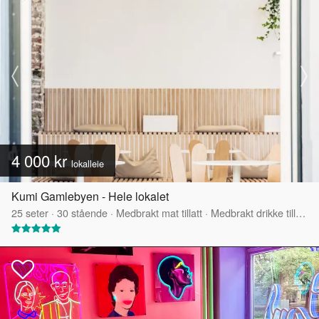
4 000 kr
lokalleie
Kumi Gamlebyen - Hele lokalet
25
seter
·
30
stående
·
Medbrakt mat tillatt
·
Medbrakt drikke tillatt
·