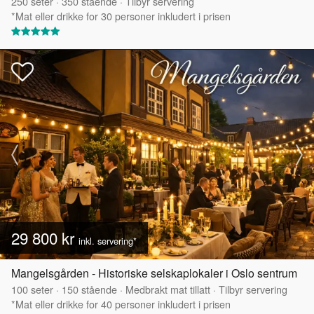
250
seter
·
350
stående
·
Tilbyr servering
*Mat eller drikke for 30 personer inkludert i prisen
29 800 kr
inkl. servering*
Mangelsgården - Historiske selskaplokaler i Oslo sentrum
100
seter
·
150
stående
·
Medbrakt mat tillatt
·
Tilbyr servering
*Mat eller drikke for 40 personer inkludert i prisen