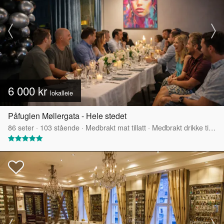
6 000 kr
lokalleie
Påfuglen Møllergata - Hele stedet
86
seter
·
103
stående
·
Medbrakt mat tillatt
·
Medbrakt drikke tillatt