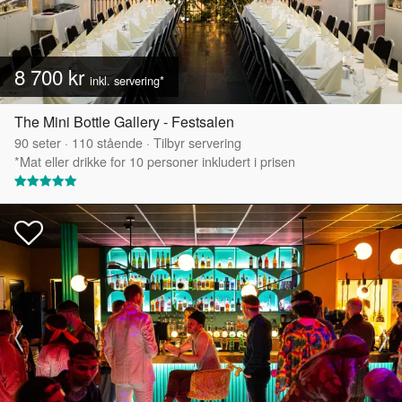
8 700 kr
inkl. servering*
The Mini Bottle Gallery - Festsalen
90
seter
·
110
stående
·
Tilbyr servering
*Mat eller drikke for 10 personer inkludert i prisen