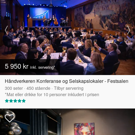
5 950 kr
inkl. servering*
Håndverkeren Konferanse og Selskapslokaler - Festsalen
300
seter
·
450
stående
·
Tilbyr servering
*Mat eller drikke for 10 personer inkludert i prisen