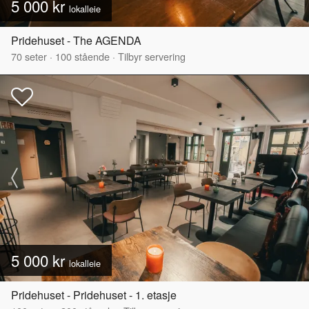
5 000 kr
lokalleie
Pridehuset - The AGENDA
70
seter
·
100
stående
·
Tilbyr servering
5 000 kr
lokalleie
Pridehuset - Pridehuset - 1. etasje