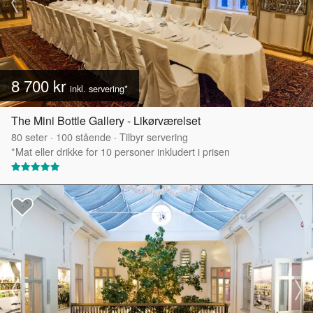
8 700 kr
inkl. servering*
The Mini Bottle Gallery - Likørværelset
80
seter
·
100
stående
·
Tilbyr servering
*Mat eller drikke for 10 personer inkludert i prisen