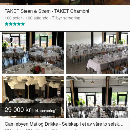
TAKET Steen & Strøm - TAKET Chambré
100
seter
·
100
stående
·
Tilbyr servering
29 000 kr
inkl. servering*
Gamlebyen Mat og Drikke - Selskap i et av våre to selskapslokaler