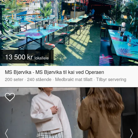
13 500 kr
lokalleie
MS Bjørvika - MS Bjørvika til kai ved Operaen
200
seter
·
240
stående
·
Medbrakt mat tillatt
·
Tilbyr servering