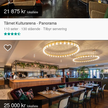
21 875 kr
lokalleie
Tårnet Kulturarena - Panorama
110
seter
·
130
stående
·
Tilbyr servering
25 000 kr
lokalleie