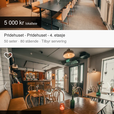
5 000 kr
lokalleie
Pridehuset - Pridehuset - 4. etasje
50
seter
·
80
stående
·
Tilbyr servering