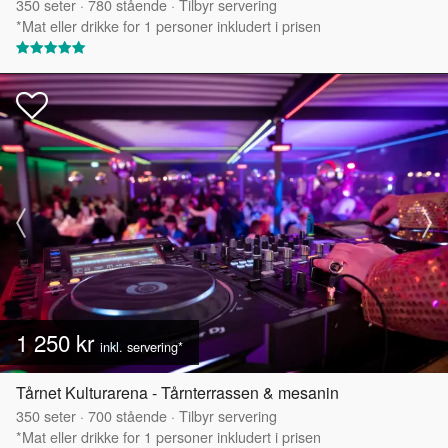
350
seter
·
780
stående
·
Tilbyr servering
*Mat eller drikke for 1 personer inkludert i prisen
1 250 kr
inkl. servering*
Tårnet Kulturarena - Tårnterrassen & mesanin
350
seter
·
700
stående
·
Tilbyr servering
*Mat eller drikke for 1 personer inkludert i prisen