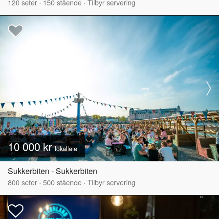
120
seter
·
150
stående
·
Tilbyr servering
10 000 kr
lokalleie
Sukkerbiten - Sukkerbiten
800
seter
·
500
stående
·
Tilbyr servering