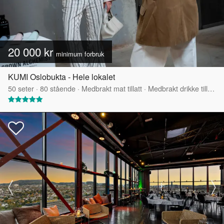
20 000 kr
minimum forbruk
KUMI Oslobukta - Hele lokalet
50
seter
·
80
stående
·
Medbrakt mat tillatt
·
Medbrakt drikke tillatt
·