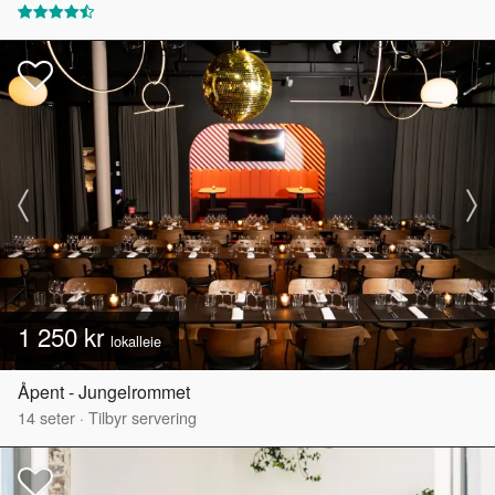
1 250 kr
lokalleie
Åpent - Jungelrommet
14
seter
·
Tilbyr servering