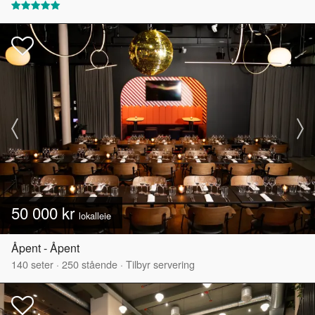
50 000 kr
lokalleie
Åpent - Åpent
140
seter
·
250
stående
·
Tilbyr servering