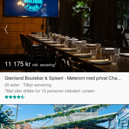
11 175 kr
inkl. servering*
Grønland Boulebar & Spiseri - Møterom med privat Chambre Séparée
25
seter
·
Tilbyr servering
*Mat eller drikke for 15 personer inkludert i prisen