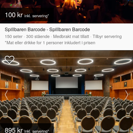
100 kr
inkl. servering*
Spillbaren Barcode - Spillbaren Barcode
150
seter
·
300
stående
·
Medbrakt mat tillatt
·
Tilbyr servering
*Mat eller drikke for 1 personer inkludert i prisen
895 kr
inkl. servering*