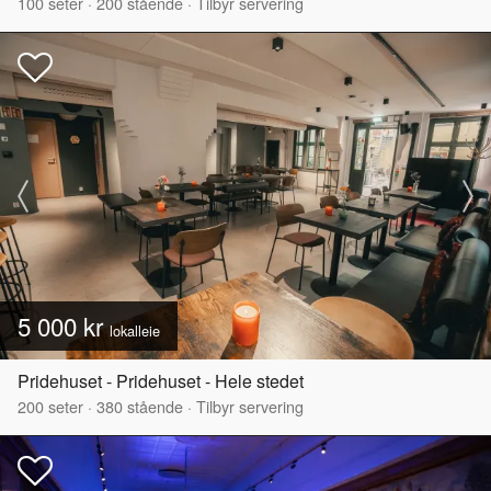
100
seter
·
200
stående
·
Tilbyr servering
5 000 kr
lokalleie
Pridehuset - Pridehuset - Hele stedet
200
seter
·
380
stående
·
Tilbyr servering