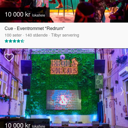
10 000 kr
lokalleie
Cue - Eventrommet "Redrum"
100
seter
·
140
stående
·
Tilbyr servering
10 000 kr
lokalleie