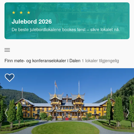
★ ★ ★
Julebord 2026
De beste julebordlokalene bookes først – sikre lokalet nå.
Finn møte- og konferanselokaler i Dalen
1 lokaler tilgjengelig