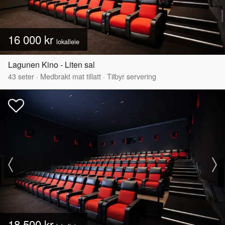
16 000 kr
lokalleie
Lagunen Kino - Liten sal
43
seter
·
Medbrakt mat tillatt
·
Tilbyr servering
18 500 kr