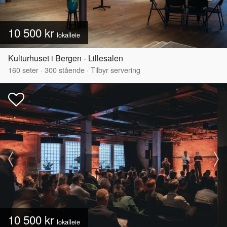
10 500 kr
lokalleie
Kulturhuset i Bergen - Lillesalen
160
seter
·
300
stående
·
Tilbyr servering
10 500 kr
lokalleie