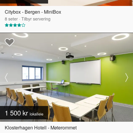
Citybox - Bergen - MiniBox
8
seter
·
Tilbyr servering
1 500 kr
lokalleie
Klosterhagen Hotell - Møterommet