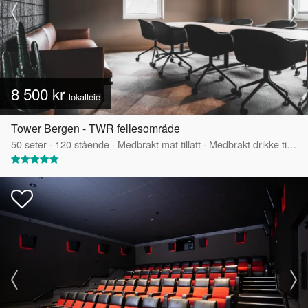
8 500 kr
lokalleie
Tower Bergen - TWR fellesområde
50
seter
·
120
stående
·
Medbrakt mat tillatt
·
Medbrakt drikke tillatt