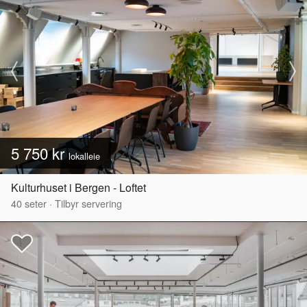
5 750 kr
lokalleie
Kulturhuset i Bergen - Loftet
40
seter
·
Tilbyr servering