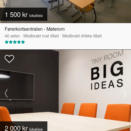
1 500 kr
lokalleie
Førerkortsentralen - Møterom
40
seter
·
Medbrakt mat tillatt
·
Medbrakt drikke tillatt
2 000 kr
lokalleie