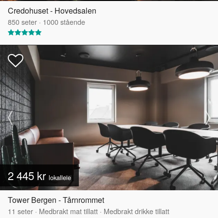
Credohuset - Hovedsalen
850
seter
·
1000
stående
2 445 kr
lokalleie
Tower Bergen - Tårnrommet
11
seter
·
Medbrakt mat tillatt
·
Medbrakt drikke tillatt