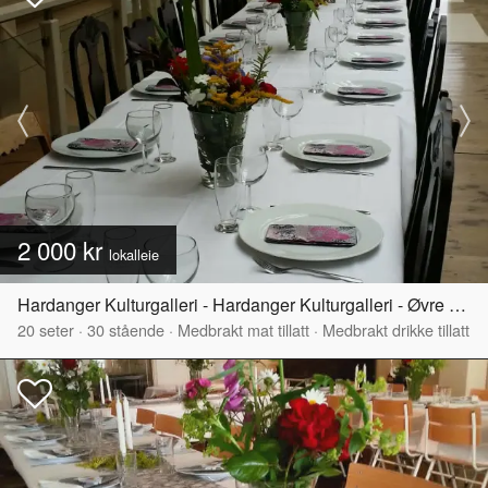
2 000 kr
lokalleie
Hardanger Kulturgalleri - Hardanger Kulturgalleri - Øvre del
20
seter
·
30
stående
·
Medbrakt mat tillatt
·
Medbrakt drikke tillatt