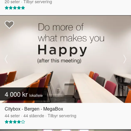
20
seter
·
Tilbyr servering
4 000 kr
lokalleie
Citybox - Bergen - MegaBox
44
seter
·
44
stående
·
Tilbyr servering