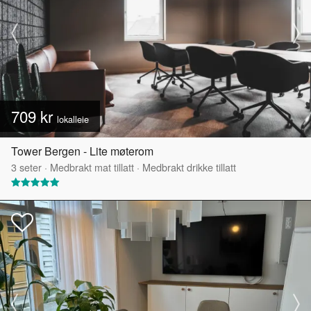
709 kr
lokalleie
Tower Bergen - Lite møterom
3
seter
·
Medbrakt mat tillatt
·
Medbrakt drikke tillatt