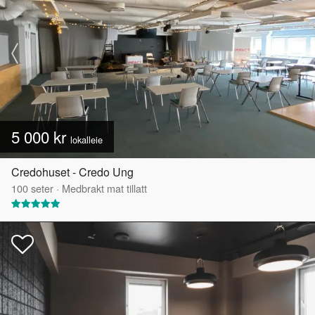
5 000 kr
lokalleie
Credohuset - Credo Ung
100
seter
·
Medbrakt mat tillatt