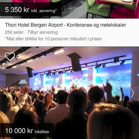
5 350 kr
inkl. servering*
Thon Hotel Bergen Airport - Konferanse og møtelokaler
250
seter
·
Tilbyr servering
*Mat eller drikke for 10 personer inkludert i prisen
10 000 kr
lokalleie