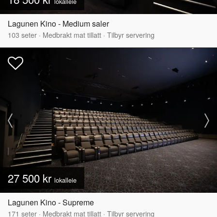
lokalleie
Lagunen Kino - Medium saler
103
seter
·
Medbrakt mat tillatt
·
Tilbyr servering
27 500 kr
lokalleie
Lagunen Kino - Supreme
171
seter
·
Medbrakt mat tillatt
·
Tilbyr servering