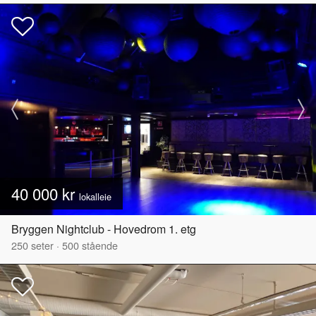
40 000 kr
lokalleie
Bryggen Nightclub - Hovedrom 1. etg
250
seter
·
500
stående