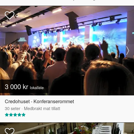
3 000 kr
lokalleie
Credohuset - Konferanserommet
30
seter
·
Medbrakt mat tillatt