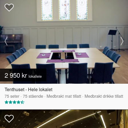
2 950 kr
lokalleie
Tenthuset - Hele lokalet
75
seter
·
75
stående
·
Medbrakt mat tillatt
·
Medbrakt drikke tillatt