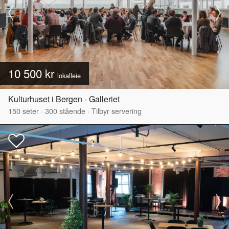
10 500 kr
lokalleie
Kulturhuset i Bergen - Galleriet
150
seter
·
300
stående
·
Tilbyr servering