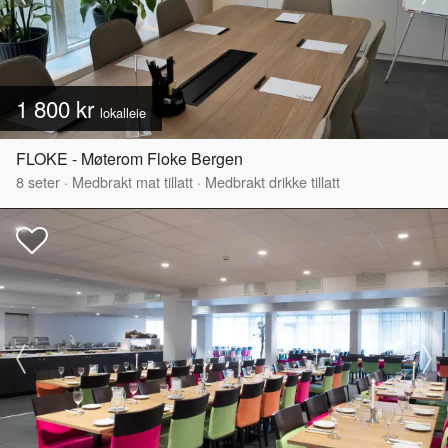
1 800 kr
lokalleie
FLOKE - Møterom Floke Bergen
8
seter
·
Medbrakt mat tillatt
·
Medbrakt drikke tillatt