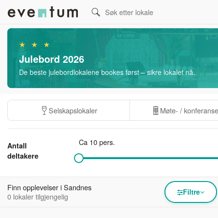
★ ★ ★
Julebord 2026
De beste julebordlokalene bookes først – sikre lokalet nå.
Selskapslokaler
Møte- / konferans
Ca 10 pers.
Antall
deltakere
Finn opplevelser i Sandnes
Filtre
0 lokaler tilgjengelig