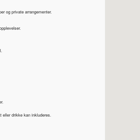
per og private arrangementer.
opplevelser.
l.
r.
 eller drikke kan inkluderes.