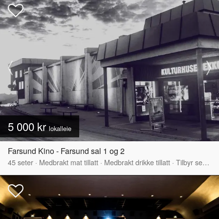
5 000 kr
lokalleie
Farsund Kino - Farsund sal 1 og 2
45
seter
·
Medbrakt mat tillatt
·
Medbrakt drikke tillatt
·
Tilbyr servering