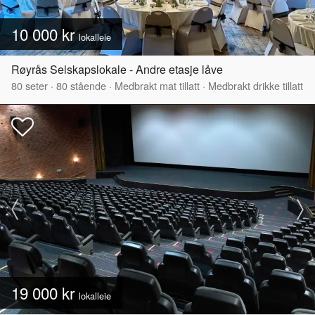
10 000 kr
lokalleie
Røyrås Selskapslokale - Andre etasje låve
80
seter
·
80
stående
·
Medbrakt mat tillatt
·
Medbrakt drikke tillatt
19 000 kr
lokalleie