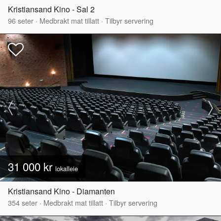
Kristiansand Kino - Sal 2
96
seter
·
Medbrakt mat tillatt
·
Tilbyr servering
31 000 kr
lokalleie
Kristiansand Kino - Diamanten
354
seter
·
Medbrakt mat tillatt
·
Tilbyr servering