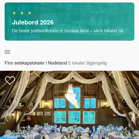
★ ★ ★
Julebord 2026
De beste julebordlokalene bookes først – sikre lokalet nå.
Finn selskapslokaler i Nodeland
5 lokaler tilgjengelig