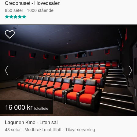
Credohuset - Hovedsalen
850
seter
·
1000
stående
16 000 kr
lokalleie
Lagunen Kino - Liten sal
43
seter
·
Medbrakt mat tillatt
·
Tilbyr servering