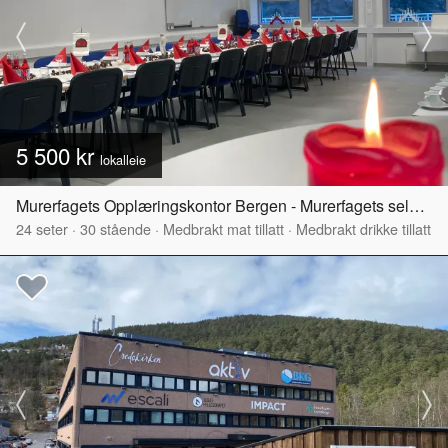
5 500 kr
lokalleie
Murerfagets Opplæringskontor Bergen - Murerfagets selskapslokale
24
seter
·
30
stående
·
Medbrakt mat tillatt
·
Medbrakt drikke tillatt