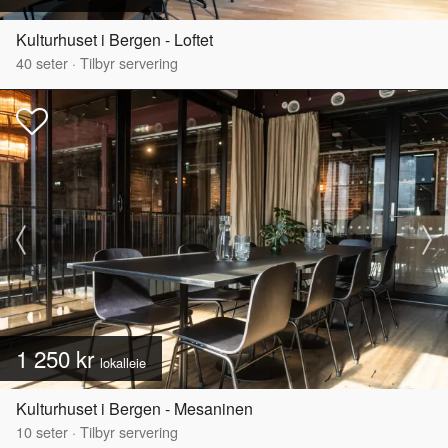
Kulturhuset i Bergen - Loftet
40
seter
·
Tilbyr servering
1 250 kr
lokalleie
Kulturhuset i Bergen - Mesaninen
10
seter
·
Tilbyr servering