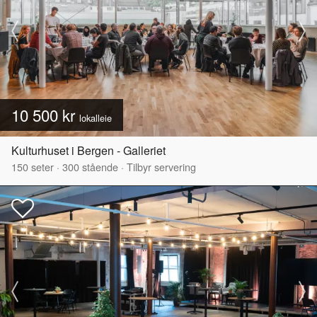
10 500 kr
lokalleie
Kulturhuset i Bergen - Galleriet
150
seter
·
300
stående
·
Tilbyr servering