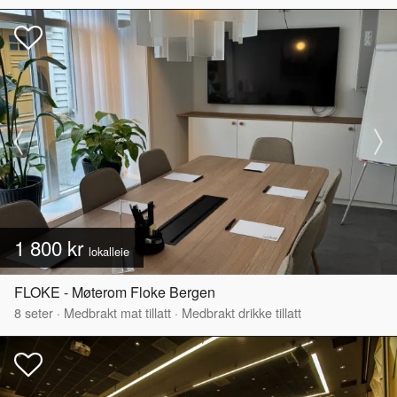
1 800 kr
lokalleie
FLOKE - Møterom Floke Bergen
8
seter
·
Medbrakt mat tillatt
·
Medbrakt drikke tillatt