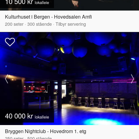
10 500 kr
lokalleie
Kulturhuset i Bergen - Hovedsalen Amfi
200
seter
·
300
stående
·
Tilbyr servering
40 000 kr
lokalleie
Bryggen Nightclub - Hovedrom 1. etg
250
seter
·
500
stående