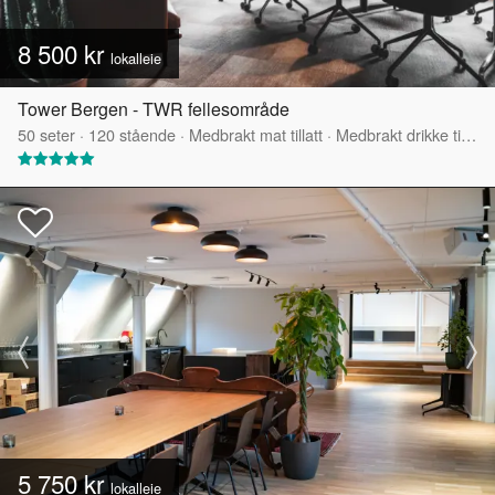
8 500 kr
lokalleie
Tower Bergen - TWR fellesområde
50
seter
·
120
stående
·
Medbrakt mat tillatt
·
Medbrakt drikke tillatt
5 750 kr
lokalleie