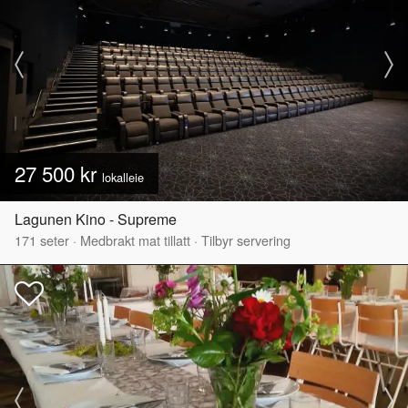
27 500 kr
lokalleie
Lagunen Kino - Supreme
171
seter
·
Medbrakt mat tillatt
·
Tilbyr servering