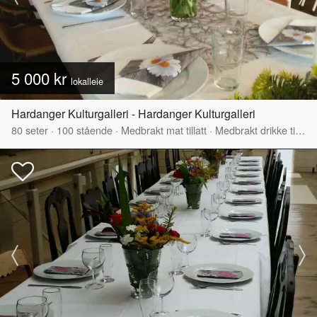
5 000 kr
lokalleie
Hardanger Kulturgalleri - Hardanger Kulturgalleri
80
seter
·
100
stående
·
Medbrakt mat tillatt
·
Medbrakt drikke tillatt