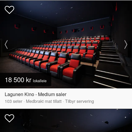
18 500 kr
lokalleie
Lagunen Kino - Medium saler
103
seter
·
Medbrakt mat tillatt
·
Tilbyr servering