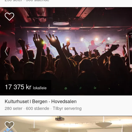
17 375 kr
lokalleie
Kulturhuset i Bergen - Hovedsalen
280
seter
·
600
stående
·
Tilbyr servering