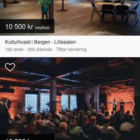
10 500 kr
lokalleie
Kulturhuset i Bergen - Lillesalen
160
seter
·
300
stående
·
Tilbyr servering