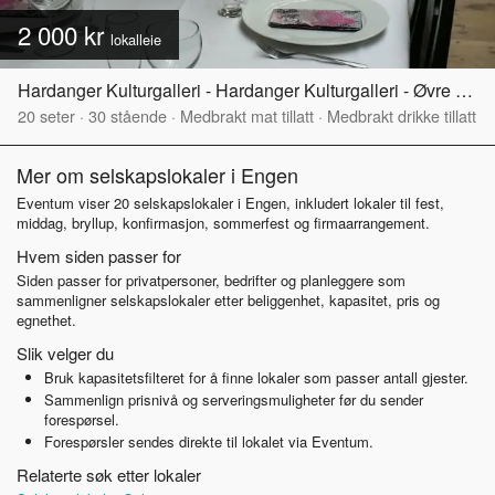
2 000 kr
lokalleie
Hardanger Kulturgalleri - Hardanger Kulturgalleri - Øvre del
20
seter
·
30
stående
·
Medbrakt mat tillatt
·
Medbrakt drikke tillatt
Mer om selskapslokaler i Engen
Eventum viser 20 selskapslokaler i Engen, inkludert lokaler til fest,
middag, bryllup, konfirmasjon, sommerfest og firmaarrangement.
Hvem siden passer for
Siden passer for privatpersoner, bedrifter og planleggere som
sammenligner selskapslokaler etter beliggenhet, kapasitet, pris og
egnethet.
Slik velger du
Bruk kapasitetsfilteret for å finne lokaler som passer antall gjester.
Sammenlign prisnivå og serveringsmuligheter før du sender
forespørsel.
Forespørsler sendes direkte til lokalet via Eventum.
Relaterte søk etter lokaler