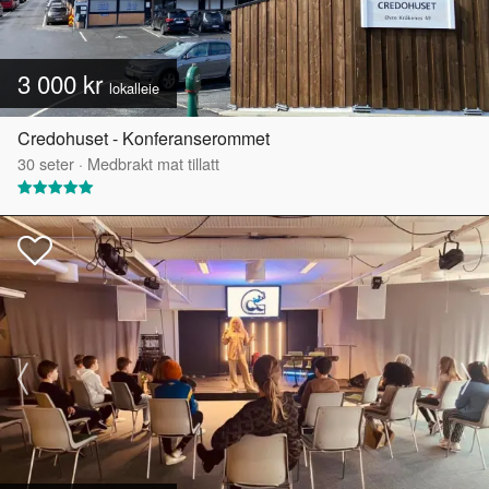
3 000 kr
lokalleie
Credohuset - Konferanserommet
30
seter
·
Medbrakt mat tillatt