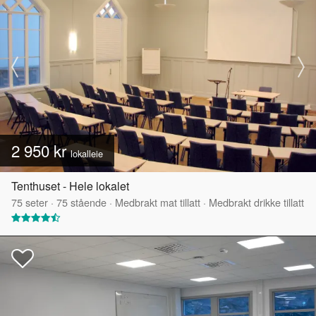
2 950 kr
lokalleie
Tenthuset - Hele lokalet
75
seter
·
75
stående
·
Medbrakt mat tillatt
·
Medbrakt drikke tillatt