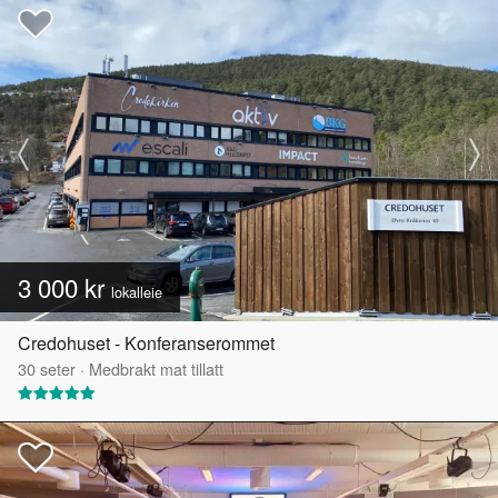
3 000 kr
lokalleie
Credohuset - Konferanserommet
30
seter
·
Medbrakt mat tillatt