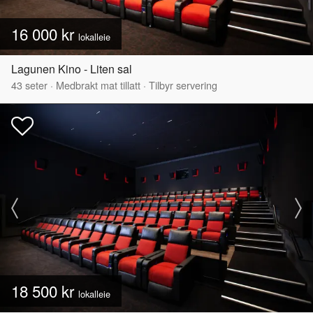
16 000 kr
lokalleie
Lagunen Kino - Liten sal
43
seter
·
Medbrakt mat tillatt
·
Tilbyr servering
18 500 kr
lokalleie