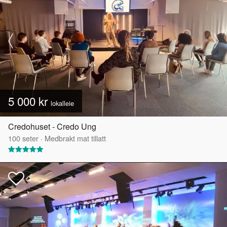
5 000 kr
lokalleie
Credohuset - Credo Ung
100
seter
·
Medbrakt mat tillatt