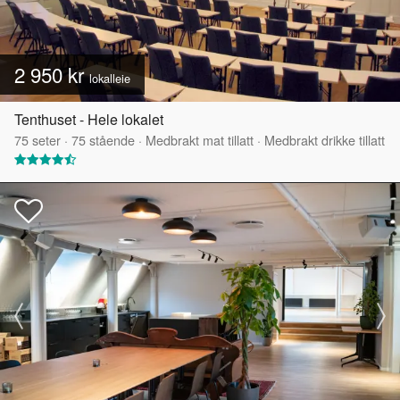
2 950 kr
lokalleie
Tenthuset - Hele lokalet
75
seter
·
75
stående
·
Medbrakt mat tillatt
·
Medbrakt drikke tillatt