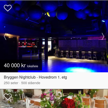
40 000 kr
lokalleie
Bryggen Nightclub - Hovedrom 1. etg
250
seter
·
500
stående