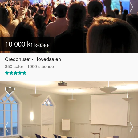
10 000 kr
lokalleie
Credohuset - Hovedsalen
850
seter
·
1000
stående