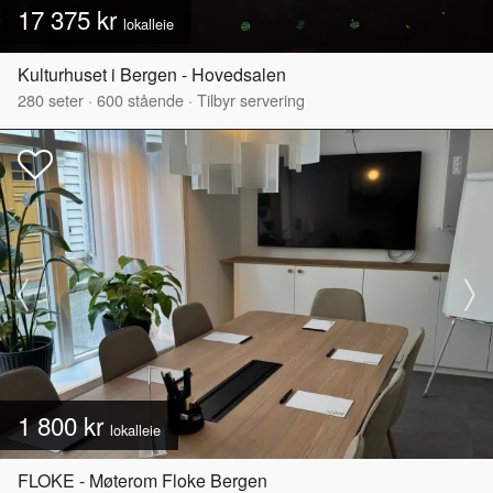
17 375 kr
lokalleie
Kulturhuset i Bergen - Hovedsalen
280
seter
·
600
stående
·
Tilbyr servering
1 800 kr
lokalleie
FLOKE - Møterom Floke Bergen