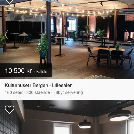
10 500 kr
lokalleie
Kulturhuset i Bergen - Lillesalen
160
seter
·
300
stående
·
Tilbyr servering