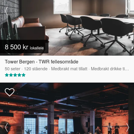
8 500 kr
lokalleie
Tower Bergen - TWR fellesområde
50
seter
·
120
stående
·
Medbrakt mat tillatt
·
Medbrakt drikke tillatt