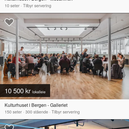
10
seter
·
Tilbyr servering
10 500 kr
lokalleie
Kulturhuset i Bergen - Galleriet
150
seter
·
300
stående
·
Tilbyr servering