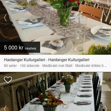
5 000 kr
lokalleie
Hardanger Kulturgalleri - Hardanger Kulturgalleri
80
seter
·
100
stående
·
Medbrakt mat tillatt
·
Medbrakt drikke tillatt