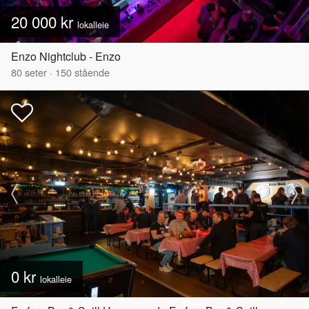
20 000 kr
lokalleie
Enzo Nightclub - Enzo
80
seter
·
150
stående
0 kr
lokalleie