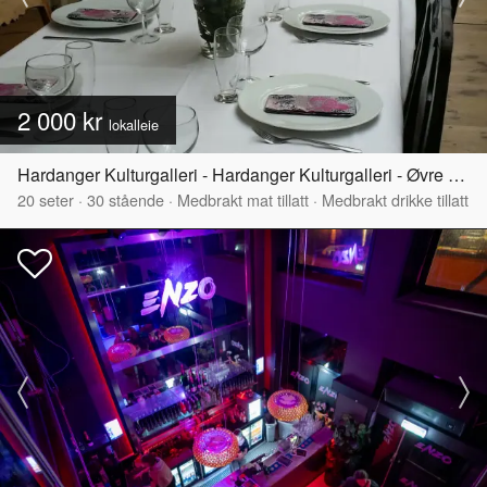
2 000 kr
lokalleie
Hardanger Kulturgalleri - Hardanger Kulturgalleri - Øvre del
20
seter
·
30
stående
·
Medbrakt mat tillatt
·
Medbrakt drikke tillatt