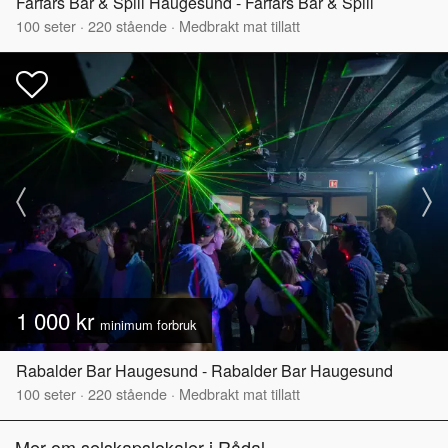
Farfars Bar & Spill Haugesund - Farfars Bar & Spill
100
seter
·
220
stående
·
Medbrakt mat tillatt
1 000 kr
minimum forbruk
Rabalder Bar Haugesund - Rabalder Bar Haugesund
100
seter
·
220
stående
·
Medbrakt mat tillatt
Mer om selskapslokaler i Rådal