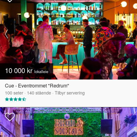
10 000 kr
lokalleie
Cue - Eventrommet "Redrum"
100
seter
·
140
stående
·
Tilbyr servering