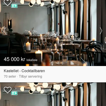
45 000 kr
lokalleie
Kastellet - Cocktailbaren
70
seter
·
Tilbyr servering