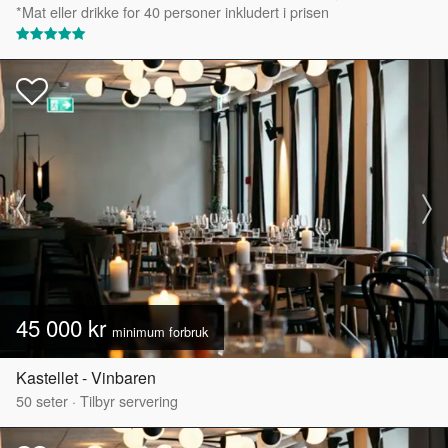
*Mat eller drikke for 40 personer inkludert i prisen
45 000 kr
minimum forbruk
Kastellet - Vinbaren
50
seter
·
Tilbyr servering