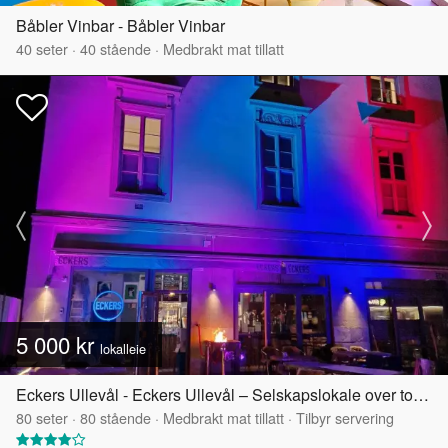
Båbler Vinbar - Båbler Vinbar
40
seter
·
40
stående
·
Medbrakt mat tillatt
5 000 kr
lokalleie
Eckers Ullevål - Eckers Ullevål – Selskapslokale over to etasjer
80
seter
·
80
stående
·
Medbrakt mat tillatt
·
Tilbyr servering