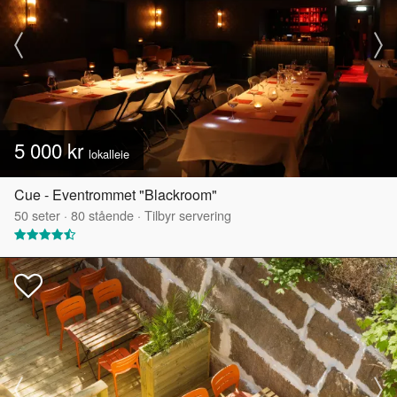
5 000 kr
lokalleie
Cue - Eventrommet "Blackroom"
50
seter
·
80
stående
·
Tilbyr servering