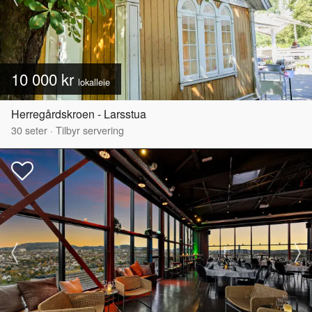
10 000 kr
lokalleie
Herregårdskroen - Larsstua
30
seter
·
Tilbyr servering