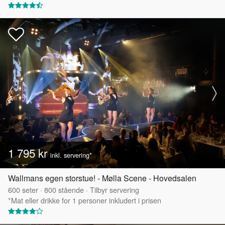
1 795 kr
inkl. servering*
Wallmans egen storstue! - Mølla Scene - Hovedsalen
600
seter
·
800
stående
·
Tilbyr servering
*Mat eller drikke for 1 personer inkludert i prisen