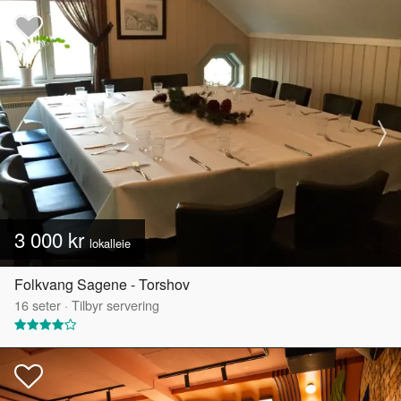
3 000 kr
lokalleie
Folkvang Sagene - Torshov
16
seter
·
Tilbyr servering