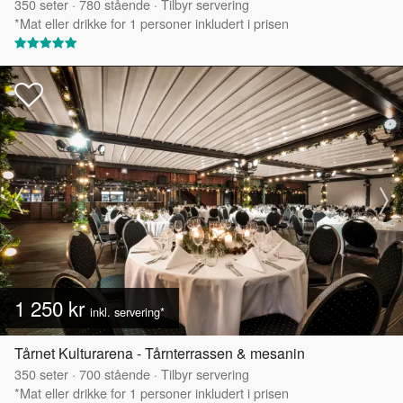
350
seter
·
780
stående
·
Tilbyr servering
*Mat eller drikke for 1 personer inkludert i prisen
1 250 kr
inkl. servering*
Tårnet Kulturarena - Tårnterrassen & mesanin
350
seter
·
700
stående
·
Tilbyr servering
*Mat eller drikke for 1 personer inkludert i prisen