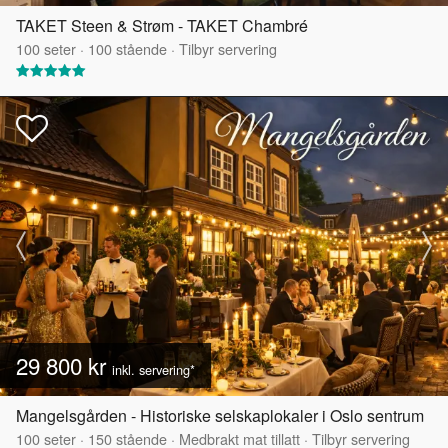
TAKET Steen & Strøm - TAKET Chambré
100
seter
·
100
stående
·
Tilbyr servering
29 800 kr
inkl. servering*
Mangelsgården - Historiske selskaplokaler i Oslo sentrum
100
seter
·
150
stående
·
Medbrakt mat tillatt
·
Tilbyr servering