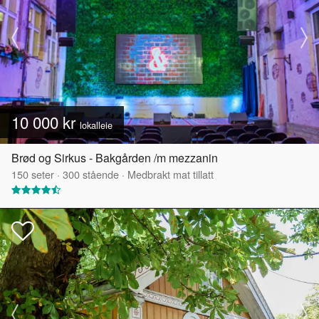
10 000 kr
lokalleie
Brød og Sirkus - Bakgården /m mezzanin
150
seter
·
300
stående
·
Medbrakt mat tillatt