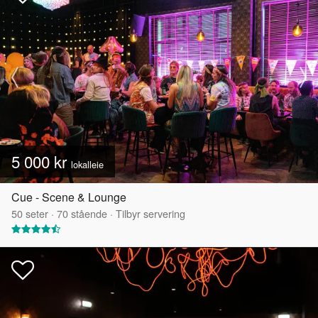
5 000 kr
lokalleie
Cue - Scene & Lounge
50
seter
·
70
stående
·
Tilbyr servering