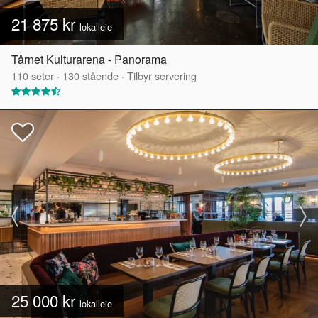
21 875 kr
lokalleie
Tårnet Kulturarena - Panorama
110
seter
·
130
stående
·
Tilbyr servering
25 000 kr
lokalleie