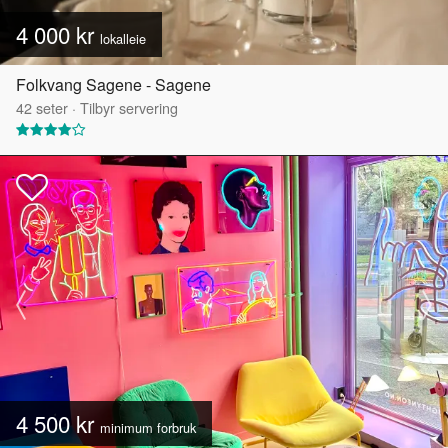
4 000 kr
lokalleie
Folkvang Sagene - Sagene
42
seter
·
Tilbyr servering
4 500 kr
minimum forbruk