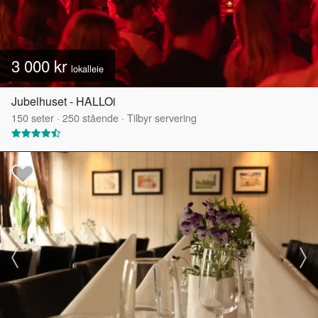
3 000 kr
lokalleie
Jubelhuset - HALLOi
150
seter
·
250
stående
·
Tilbyr servering