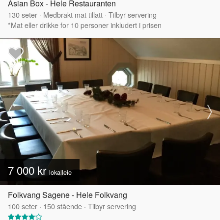
Asian Box - Hele Restauranten
130
seter
·
Medbrakt mat tillatt
·
Tilbyr servering
*Mat eller drikke for 10 personer inkludert i prisen
7 000 kr
lokalleie
Folkvang Sagene - Hele Folkvang
100
seter
·
150
stående
·
Tilbyr servering