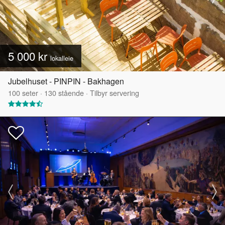
5 000 kr
lokalleie
Jubelhuset - PINPIN - Bakhagen
100
seter
·
130
stående
·
Tilbyr servering