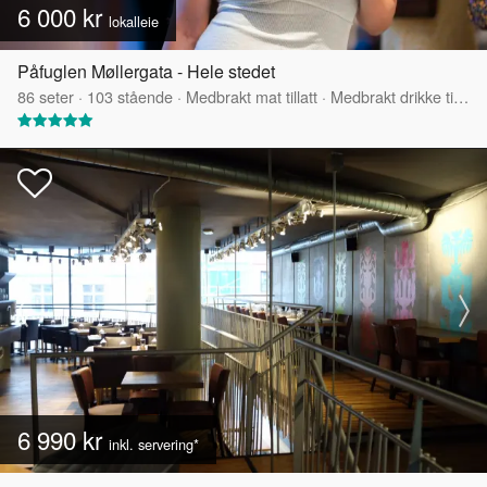
6 000 kr
lokalleie
Påfuglen Møllergata - Hele stedet
86
seter
·
103
stående
·
Medbrakt mat tillatt
·
Medbrakt drikke tillatt
6 990 kr
inkl. servering*