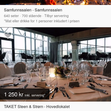
Samfunnssalen - Samfunnssalen
640
seter
·
700
stående
·
Tilbyr servering
*Mat eller drikke for 1 personer inkludert i prisen
1 250 kr
inkl. servering*
TAKET Steen & Strøm - Hovedlokalet