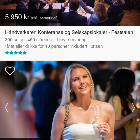
5 950 kr
inkl. servering*
Håndverkeren Konferanse og Selskapslokaler - Festsalen
300
seter
·
450
stående
·
Tilbyr servering
*Mat eller drikke for 10 personer inkludert i prisen