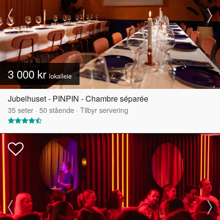
3 000 kr
lokalleie
Jubelhuset - PINPIN - Chambre séparée
35
seter
·
50
stående
·
Tilbyr servering