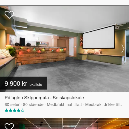
9 900 kr
lokalleie
Påfuglen Skippergata - Selskapslokale
60
seter
·
80
stående
·
Medbrakt mat tillatt
·
Medbrakt drikke tillatt
·