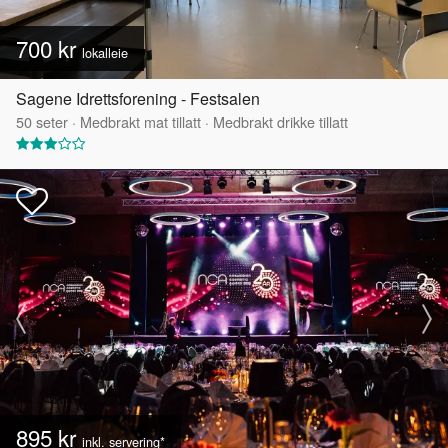
700 kr
lokalleie
Sagene Idrettsforening - Festsalen
50
seter
·
Medbrakt mat tillatt
·
Medbrakt drikke tillatt
895 kr
inkl. servering*