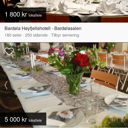
1 800 kr
lokalleie
Bardøla Høyfjellshotell - Bardølasalen
180
seter
·
250
stående
·
Tilbyr servering
5 000 kr
lokalleie