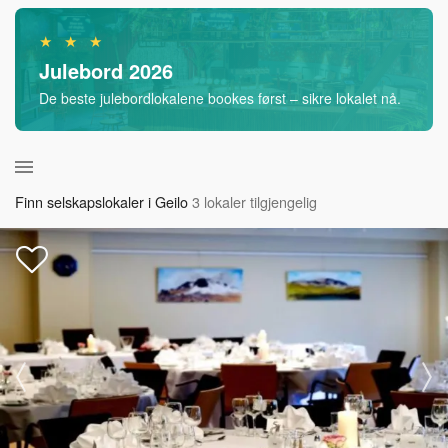
★ ★ ★
Julebord 2026
De beste julebordlokalene bookes først – sikre lokalet nå.
Finn selskapslokaler i Geilo
3 lokaler tilgjengelig