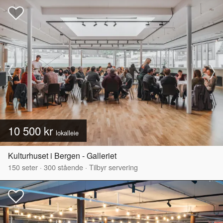
10 500 kr
lokalleie
Kulturhuset i Bergen - Galleriet
150
seter
·
300
stående
·
Tilbyr servering