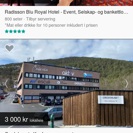
Radisson Blu Royal Hotel - Event, Selskap- og bankettlokaler
800
seter
·
Tilbyr servering
*Mat eller drikke for 10 personer inkludert i prisen
3 000 kr
lokalleie