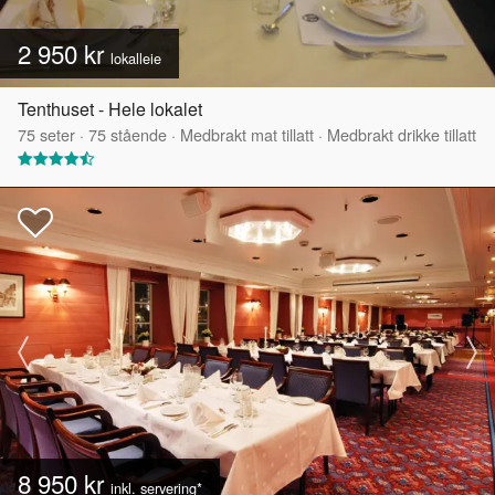
2 950 kr
lokalleie
Tenthuset - Hele lokalet
75
seter
·
75
stående
·
Medbrakt mat tillatt
·
Medbrakt drikke tillatt
8 950 kr
inkl. servering*