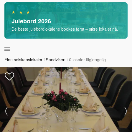
★ ★ ★
Julebord 2026
De beste julebordlokalene bookes først – sikre lokalet nå.
Finn selskapslokaler i Sandviken
10 lokaler tilgjengelig