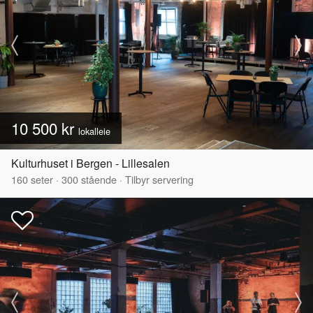
10 500 kr
lokalleie
Kulturhuset i Bergen - Lillesalen
160
seter
·
300
stående
·
Tilbyr servering