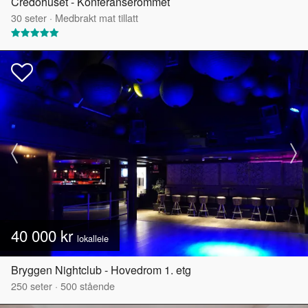
Credohuset - Konferanserommet
30
seter
·
Medbrakt mat tillatt
40 000 kr
lokalleie
Bryggen Nightclub - Hovedrom 1. etg
250
seter
·
500
stående