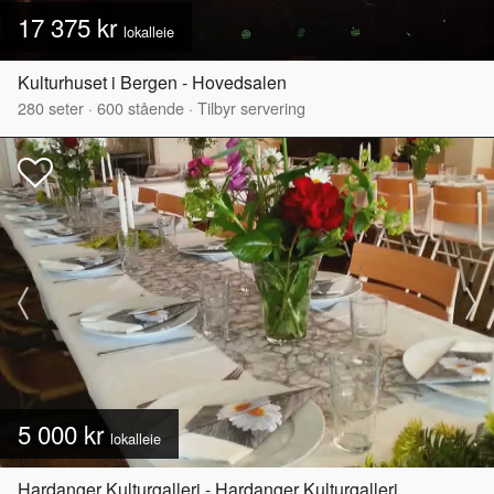
17 375 kr
lokalleie
Kulturhuset i Bergen - Hovedsalen
280
seter
·
600
stående
·
Tilbyr servering
5 000 kr
lokalleie
Hardanger Kulturgalleri - Hardanger Kulturgalleri