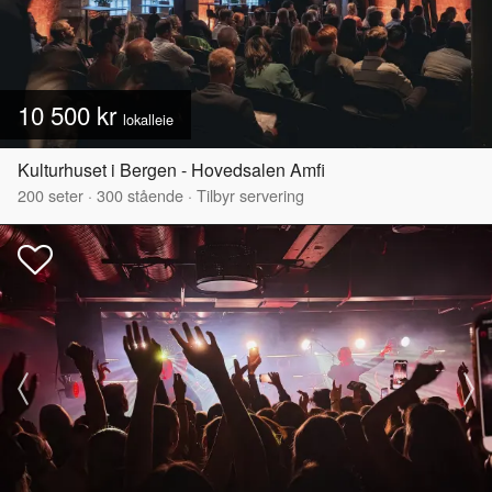
10 500 kr
lokalleie
Kulturhuset i Bergen - Hovedsalen Amfi
200
seter
·
300
stående
·
Tilbyr servering