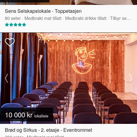
Sens Selskapslokale - Toppetasjen
80
seter
·
Medbrakt mat tillatt
·
Medbrakt drikke tillatt
·
Tilbyr servering
10 000 kr
lokalleie
Brød og Sirkus - 2. etasje - Eventrommet
200
seter
·
Medbrakt mat tillatt