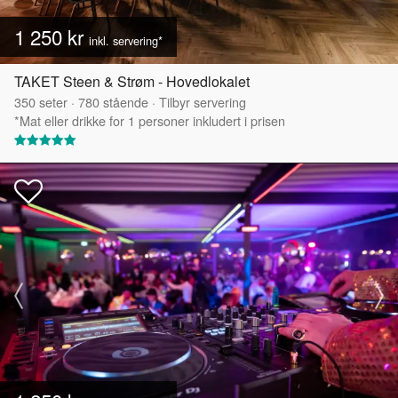
1 250 kr
inkl. servering*
TAKET Steen & Strøm - Hovedlokalet
350
seter
·
780
stående
·
Tilbyr servering
*Mat eller drikke for 1 personer inkludert i prisen