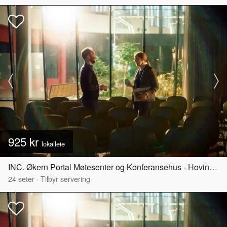
925 kr
lokalleie
INC. Økern Portal Møtesenter og Konferansehus - Hovinbyen
24
seter
·
Tilbyr servering