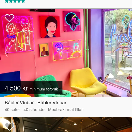
4 500 kr
minimum forbruk
Båbler Vinbar - Båbler Vinbar
40
seter
·
40
stående
·
Medbrakt mat tillatt