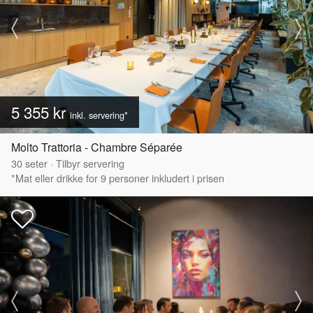
5 355 kr
inkl. servering*
Molto Trattoria - Chambre Séparée
30
seter
·
Tilbyr servering
*Mat eller drikke for 9 personer inkludert i prisen