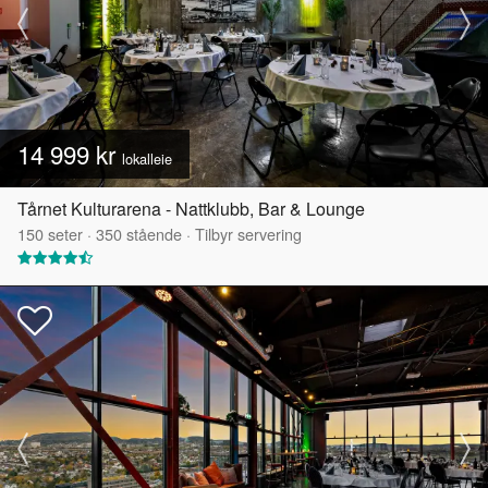
14 999 kr
lokalleie
Tårnet Kulturarena - Nattklubb, Bar & Lounge
150
seter
·
350
stående
·
Tilbyr servering