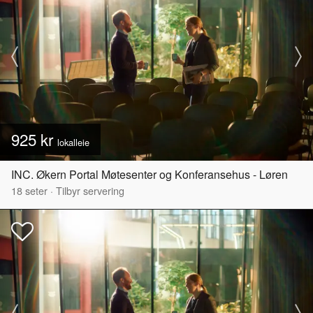
925 kr
lokalleie
INC. Økern Portal Møtesenter og Konferansehus - Løren
18
seter
·
Tilbyr servering