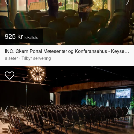
925 kr
lokalleie
INC. Økern Portal Møtesenter og Konferansehus - Keyserløkka
8
seter
·
Tilbyr servering