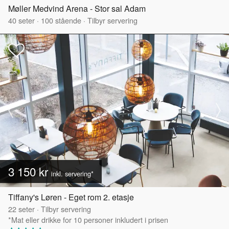
Møller Medvind Arena - Stor sal Adam
40
seter
·
100
stående
·
Tilbyr servering
3 150 kr
inkl. servering*
Tiffany's Løren - Eget rom 2. etasje
22
seter
·
Tilbyr servering
*Mat eller drikke for 10 personer inkludert i prisen