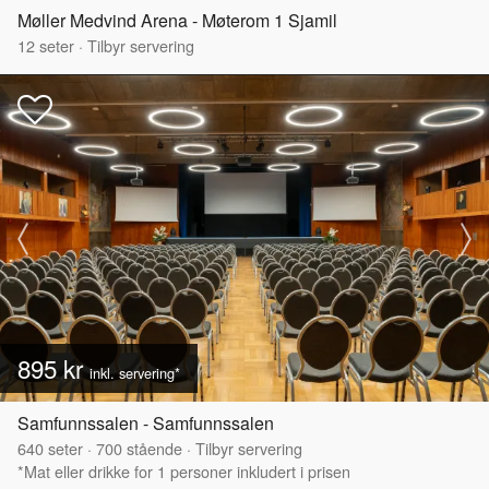
Møller Medvind Arena - Møterom 1 Sjamil
12
seter
·
Tilbyr servering
895 kr
inkl. servering*
Samfunnssalen - Samfunnssalen
640
seter
·
700
stående
·
Tilbyr servering
*Mat eller drikke for 1 personer inkludert i prisen