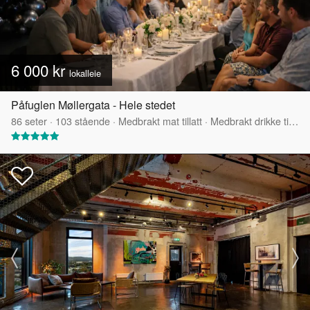
6 000 kr
lokalleie
Påfuglen Møllergata - Hele stedet
86
seter
·
103
stående
·
Medbrakt mat tillatt
·
Medbrakt drikke tillatt