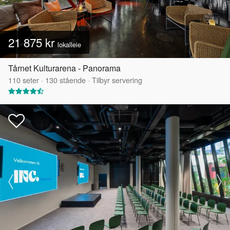
21 875 kr
lokalleie
Tårnet Kulturarena - Panorama
110
seter
·
130
stående
·
Tilbyr servering