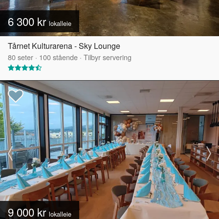
6 300 kr
lokalleie
Tårnet Kulturarena - Sky Lounge
80
seter
·
100
stående
·
Tilbyr servering
9 000 kr
lokalleie