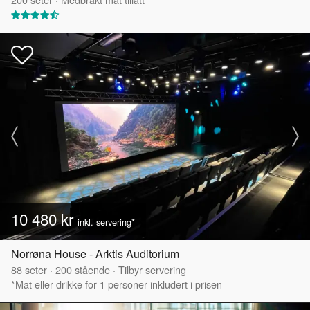
10 480 kr
inkl. servering*
Norrøna House - Arktis Auditorium
88
seter
·
200
stående
·
Tilbyr servering
*Mat eller drikke for 1 personer inkludert i prisen