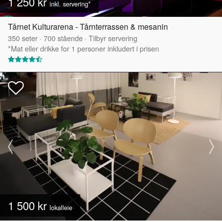
1 250 kr
inkl. servering*
Tårnet Kulturarena - Tårnterrassen & mesanin
350
seter
·
700
stående
·
Tilbyr servering
*Mat eller drikke for 1 personer inkludert i prisen
1 500 kr
lokalleie