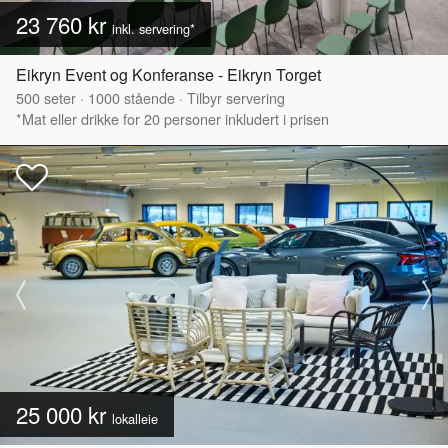
23 760 kr
inkl. servering*
Eikryn Event og Konferanse - Eikryn Torget
500
seter
·
1000
stående
·
Tilbyr servering
*Mat eller drikke for 20 personer inkludert i prisen
25 000 kr
lokalleie