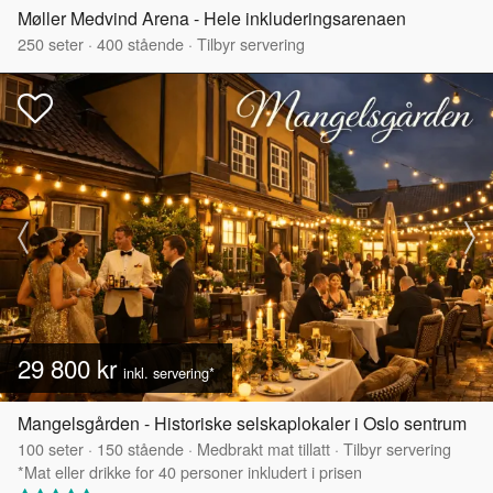
Møller Medvind Arena - Hele inkluderingsarenaen
250
seter
·
400
stående
·
Tilbyr servering
29 800 kr
inkl. servering*
Mangelsgården - Historiske selskaplokaler i Oslo sentrum
100
seter
·
150
stående
·
Medbrakt mat tillatt
·
Tilbyr servering
*Mat eller drikke for 40 personer inkludert i prisen