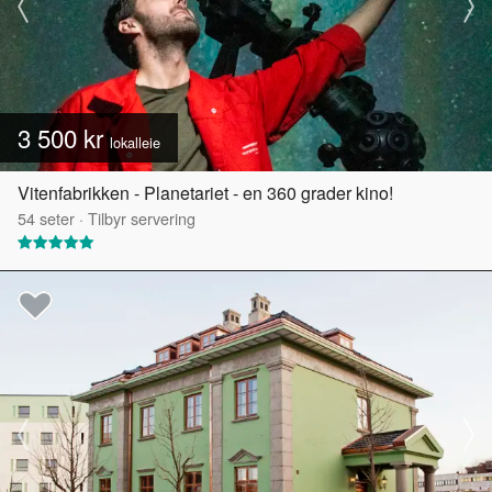
3 500 kr
lokalleie
Vitenfabrikken - Planetariet - en 360 grader kino!
54
seter
·
Tilbyr servering