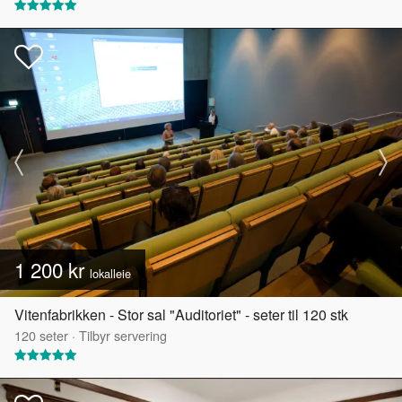
1 200 kr
lokalleie
Vitenfabrikken - Stor sal "Auditoriet" - seter til 120 stk
120
seter
·
Tilbyr servering