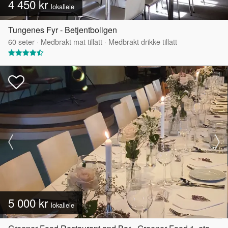
4 450 kr
lokalleie
Tungenes Fyr - Betjentboligen
60
seter
·
Medbrakt mat tillatt
·
Medbrakt drikke tillatt
5 000 kr
lokalleie