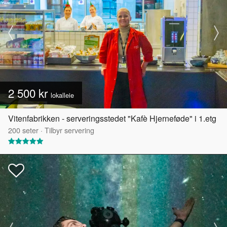
2 500 kr
lokalleie
Vitenfabrikken - serveringsstedet "Kafè Hjerneføde" i 1.etg
200
seter
·
Tilbyr servering