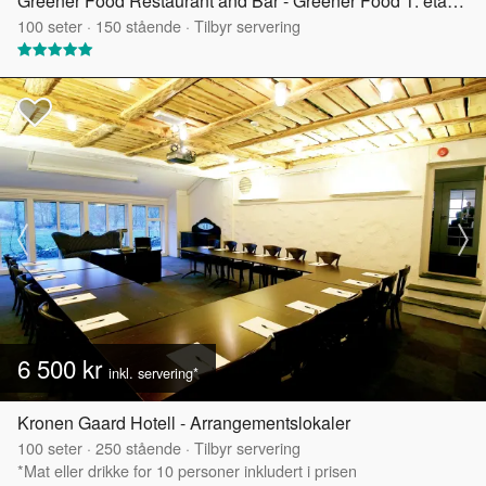
Greener Food Restaurant and Bar - Greener Food 1. etasje
100
seter
·
150
stående
·
Tilbyr servering
6 500 kr
inkl. servering*
Kronen Gaard Hotell - Arrangementslokaler
100
seter
·
250
stående
·
Tilbyr servering
*Mat eller drikke for 10 personer inkludert i prisen