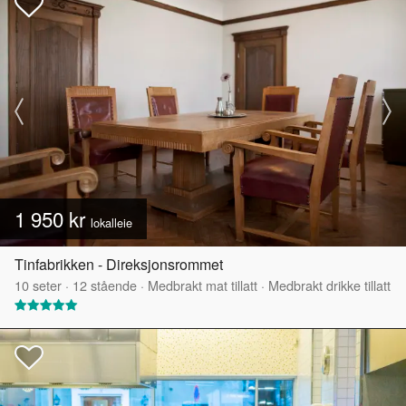
1 950 kr
lokalleie
Tinfabrikken - Direksjonsrommet
10
seter
·
12
stående
·
Medbrakt mat tillatt
·
Medbrakt drikke tillatt