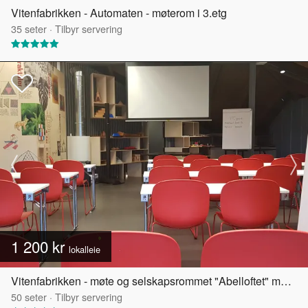
Vitenfabrikken - Automaten - møterom i 3.etg
35
seter
·
Tilbyr servering
1 200 kr
lokalleie
Vitenfabrikken - møte og selskapsrommet "Abelloftet" med egen takterrasse
50
seter
·
Tilbyr servering