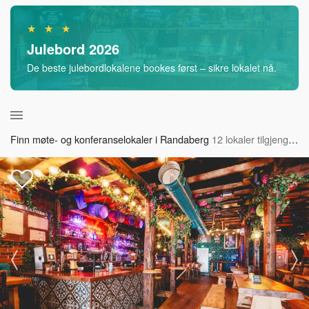
★ ★ ★
Julebord 2026
De beste julebordlokalene bookes først – sikre lokalet nå.
Finn møte- og konferanselokaler i Randaberg
12 lokaler tilgjengelig