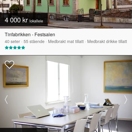
4 000 kr
lokalleie
Tinfabrikken - Festsalen
40
seter
·
55
stående
·
Medbrakt mat tillatt
·
Medbrakt drikke tillatt