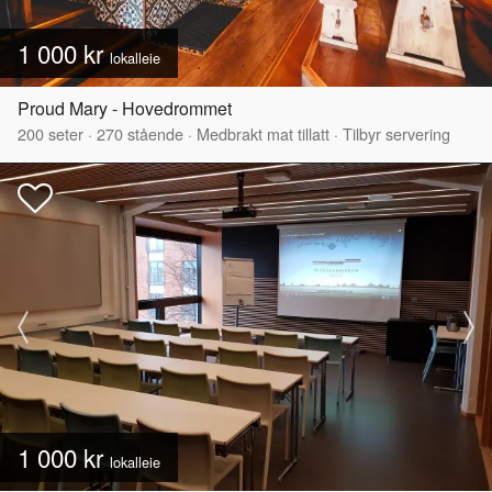
1 000 kr
lokalleie
Proud Mary - Hovedrommet
200
seter
·
270
stående
·
Medbrakt mat tillatt
·
Tilbyr servering
1 000 kr
lokalleie