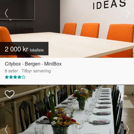
2 000 kr
lokalleie
Citybox - Bergen - MiniBox
8
seter
·
Tilbyr servering