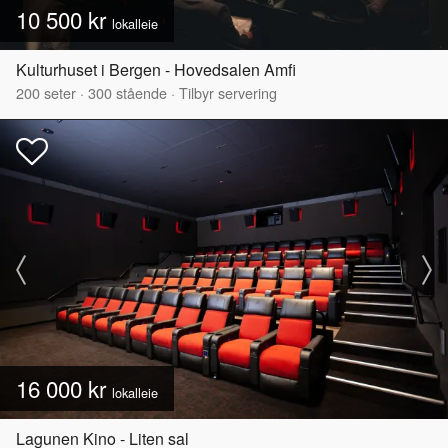
10 500 kr
lokalleie
Kulturhuset i Bergen - Hovedsalen Amfi
200
seter
·
300
stående
·
Tilbyr servering
16 000 kr
lokalleie
Lagunen Kino - Liten sal