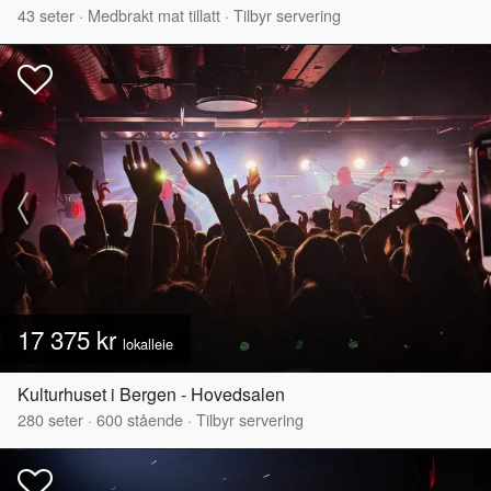
43
seter
·
Medbrakt mat tillatt
·
Tilbyr servering
17 375 kr
lokalleie
Kulturhuset i Bergen - Hovedsalen
280
seter
·
600
stående
·
Tilbyr servering