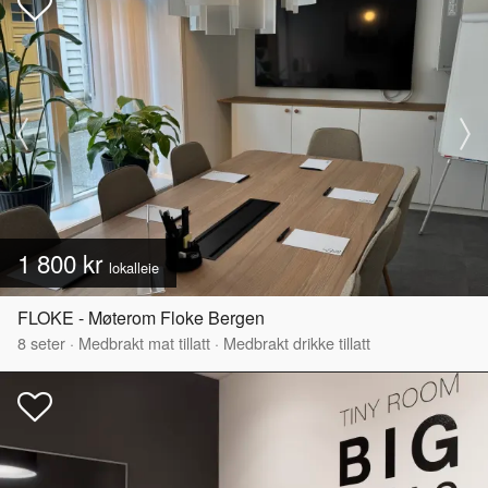
1 800 kr
lokalleie
FLOKE - Møterom Floke Bergen
8
seter
·
Medbrakt mat tillatt
·
Medbrakt drikke tillatt