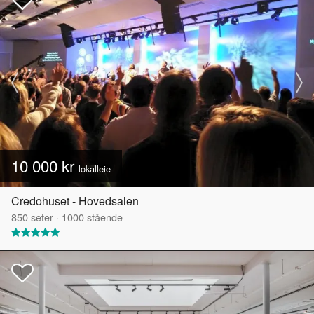
10 000 kr
lokalleie
Credohuset - Hovedsalen
850
seter
·
1000
stående