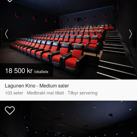
18 500 kr
lokalleie
Lagunen Kino - Medium saler
103
seter
·
Medbrakt mat tillatt
·
Tilbyr servering