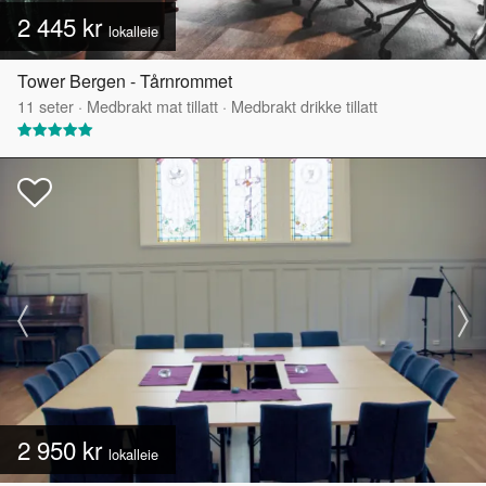
2 445 kr
lokalleie
Tower Bergen - Tårnrommet
11
seter
·
Medbrakt mat tillatt
·
Medbrakt drikke tillatt
2 950 kr
lokalleie