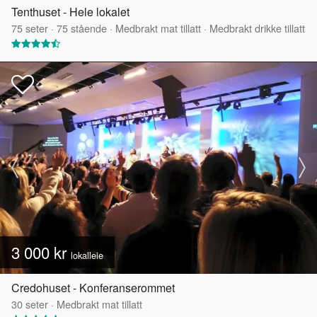
Tenthuset - Hele lokalet
75
seter
·
75
stående
·
Medbrakt mat tillatt
·
Medbrakt drikke tillatt
3 000 kr
lokalleie
Credohuset - Konferanserommet
30
seter
·
Medbrakt mat tillatt