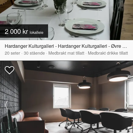
2 000 kr
lokalleie
Hardanger Kulturgalleri - Hardanger Kulturgalleri - Øvre del
20
seter
·
30
stående
·
Medbrakt mat tillatt
·
Medbrakt drikke tillatt