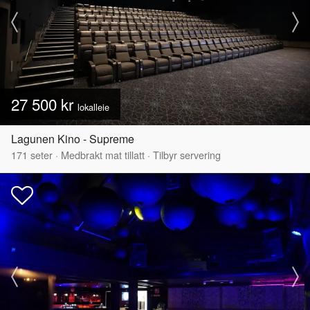
27 500 kr
lokalleie
Lagunen Kino - Supreme
171
seter
·
Medbrakt mat tillatt
·
Tilbyr servering