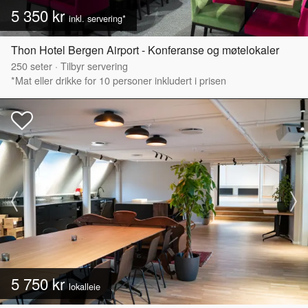
5 350 kr
inkl. servering*
Thon Hotel Bergen Airport - Konferanse og møtelokaler
250
seter
·
Tilbyr servering
*Mat eller drikke for 10 personer inkludert i prisen
5 750 kr
lokalleie