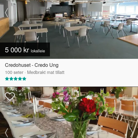
5 000 kr
lokalleie
Credohuset - Credo Ung
100
seter
·
Medbrakt mat tillatt