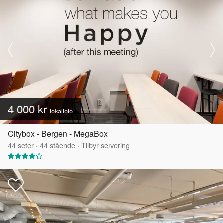
4 000 kr
lokalleie
Citybox - Bergen - MegaBox
44
seter
·
44
stående
·
Tilbyr servering