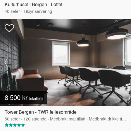
Kulturhuset i Bergen - Loftet
40
seter
·
Tilbyr servering
8 500 kr
lokalleie
Tower Bergen - TWR fellesområde
50
seter
·
120
stående
·
Medbrakt mat tillatt
·
Medbrakt drikke tillatt