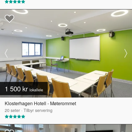
1 500 kr
lokalleie
Klosterhagen Hotell - Møterommet
20
seter
·
Tilbyr servering