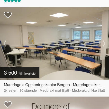
3 500 kr
lokalleie
Murerfagets Opplæringskontor Bergen - Murerfagets kurs- og møtelokaler
24
seter
·
30
stående
·
Medbrakt mat tillatt
·
Medbrakt drikke tillatt