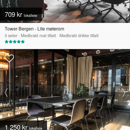
709 kr
lokalleie
Tower Bergen - Lite møterom
3
seter
·
Medbrakt mat tillatt
·
Medbrakt drikke tillatt
1 250 kr
lokalleie