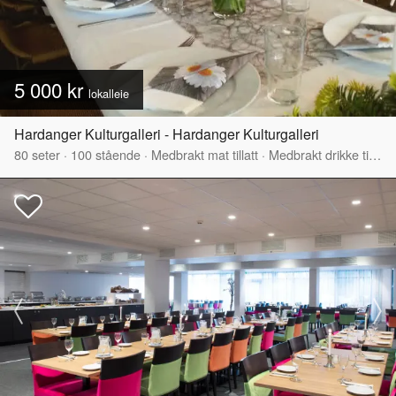
5 000 kr
lokalleie
Hardanger Kulturgalleri - Hardanger Kulturgalleri
80
seter
·
100
stående
·
Medbrakt mat tillatt
·
Medbrakt drikke tillatt