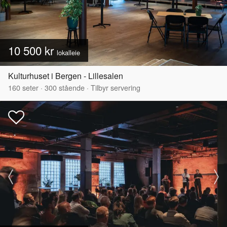
10 500 kr
lokalleie
Kulturhuset i Bergen - Lillesalen
160
seter
·
300
stående
·
Tilbyr servering