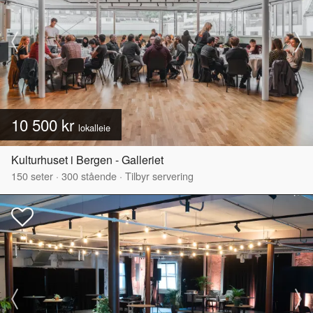
10 500 kr
lokalleie
Kulturhuset i Bergen - Galleriet
150
seter
·
300
stående
·
Tilbyr servering