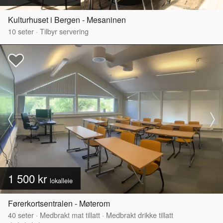
Kulturhuset i Bergen - Mesaninen
10
seter
·
Tilbyr servering
1 500 kr
lokalleie
Førerkortsentralen - Møterom
40
seter
·
Medbrakt mat tillatt
·
Medbrakt drikke tillatt