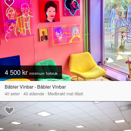
4 500 kr
minimum forbruk
Båbler Vinbar - Båbler Vinbar
40
seter
·
40
stående
·
Medbrakt mat tillatt