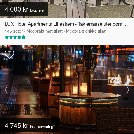
4 000 kr
lokalleie
LUX Hotel Apartments Lillestrøm - Takterrasse utendørs med selskapslokalet
145
seter
·
Medbrakt mat tillatt
·
Medbrakt drikke tillatt
4 745 kr
inkl. servering*