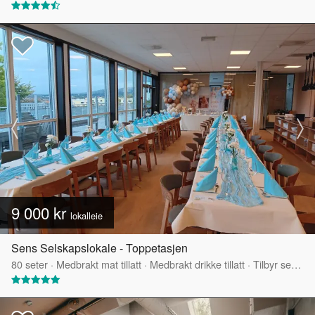
9 000 kr
lokalleie
Sens Selskapslokale - Toppetasjen
80
seter
·
Medbrakt mat tillatt
·
Medbrakt drikke tillatt
·
Tilbyr servering