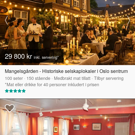
29 800 kr
inkl. servering*
Mangelsgården - Historiske selskaplokaler i Oslo sentrum
100
seter
·
150
stående
·
Medbrakt mat tillatt
·
Tilbyr servering
*Mat eller drikke for 40 personer inkludert i prisen