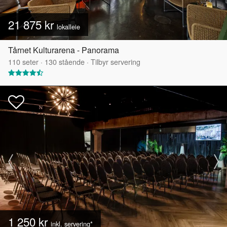
21 875 kr
lokalleie
Tårnet Kulturarena - Panorama
110
seter
·
130
stående
·
Tilbyr servering
1 250 kr
inkl. servering*