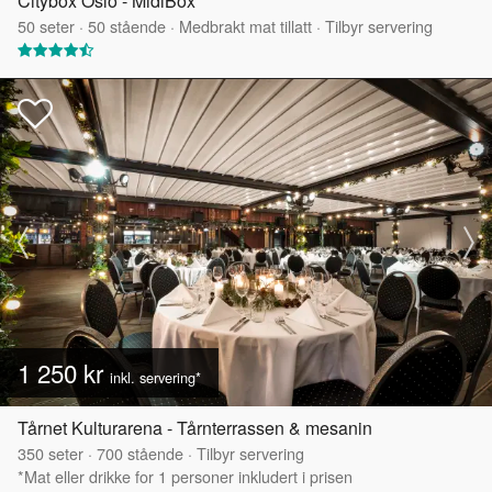
Citybox Oslo - MidiBox
50
seter
·
50
stående
·
Medbrakt mat tillatt
·
Tilbyr servering
1 250 kr
inkl. servering*
Tårnet Kulturarena - Tårnterrassen & mesanin
350
seter
·
700
stående
·
Tilbyr servering
*Mat eller drikke for 1 personer inkludert i prisen