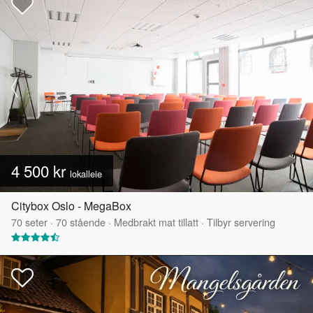
4 500 kr
lokalleie
Citybox Oslo - MegaBox
70
seter
·
70
stående
·
Medbrakt mat tillatt
·
Tilbyr servering