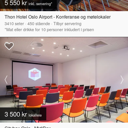
5 550 kr
inkl. servering*
Thon Hotel Oslo Airport - Konferanse og møtelokaler
3410
seter
·
450
stående
·
Tilbyr servering
*Mat eller drikke for 10 personer inkludert i prisen
3 500 kr
lokalleie