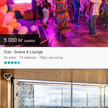
5 000 kr
lokalleie
Cue - Scene & Lounge
50
seter
·
70
stående
·
Tilbyr servering