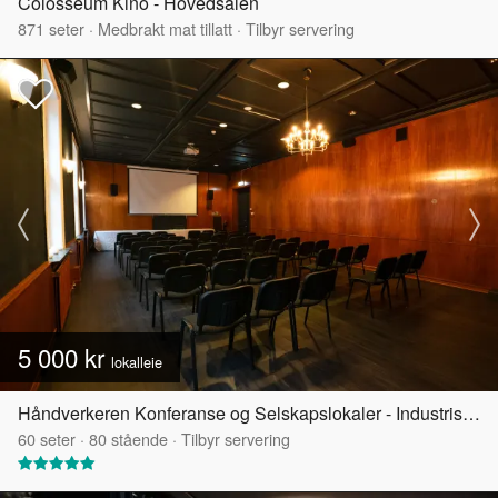
Colosseum Kino - Hovedsalen
871
seter
·
Medbrakt mat tillatt
·
Tilbyr servering
5 000 kr
lokalleie
Håndverkeren Konferanse og Selskapslokaler - Industrisalen
60
seter
·
80
stående
·
Tilbyr servering