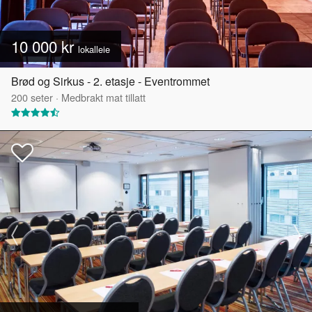
10 000 kr
lokalleie
Brød og Sirkus - 2. etasje - Eventrommet
200
seter
·
Medbrakt mat tillatt