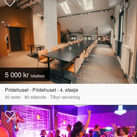
5 000 kr
lokalleie
Pridehuset - Pridehuset - 4. etasje
50
seter
·
80
stående
·
Tilbyr servering