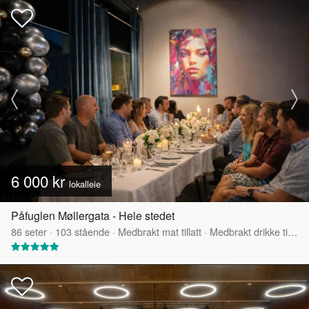
6 000 kr
lokalleie
Påfuglen Møllergata - Hele stedet
86
seter
·
103
stående
·
Medbrakt mat tillatt
·
Medbrakt drikke tillatt