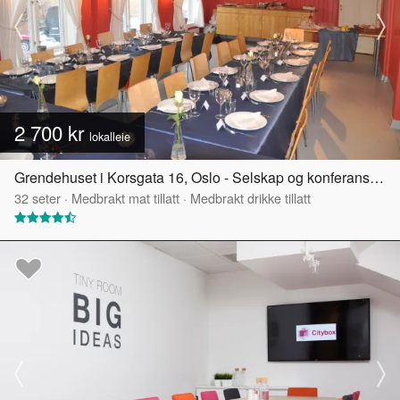
2 700 kr
lokalleie
Grendehuset i Korsgata 16, Oslo - Selskap og konferanselokale
32
seter
·
Medbrakt mat tillatt
·
Medbrakt drikke tillatt