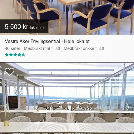
5 500 kr
lokalleie
Vestre Aker Frivilligsentral - Hele lokalet
40
seter
·
Medbrakt mat tillatt
·
Medbrakt drikke tillatt