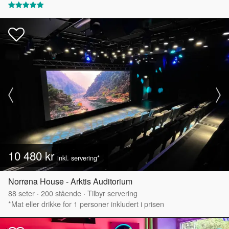
10 480 kr
inkl. servering*
Norrøna House - Arktis Auditorium
88
seter
·
200
stående
·
Tilbyr servering
*Mat eller drikke for 1 personer inkludert i prisen