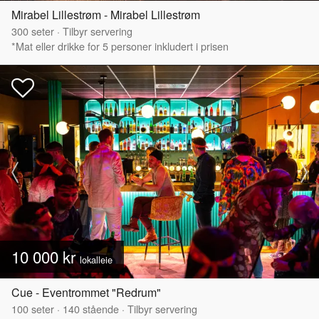
Mirabel Lillestrøm - Mirabel Lillestrøm
300
seter
·
Tilbyr servering
*Mat eller drikke for 5 personer inkludert i prisen
10 000 kr
lokalleie
Cue - Eventrommet "Redrum"
100
seter
·
140
stående
·
Tilbyr servering