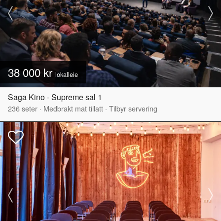
38 000 kr
lokalleie
Saga Kino - Supreme sal 1
236
seter
·
Medbrakt mat tillatt
·
Tilbyr servering