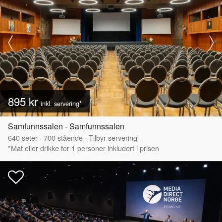
895 kr
inkl. servering*
Samfunnssalen - Samfunnssalen
640
seter
·
700
stående
·
Tilbyr servering
*Mat eller drikke for 1 personer inkludert i prisen