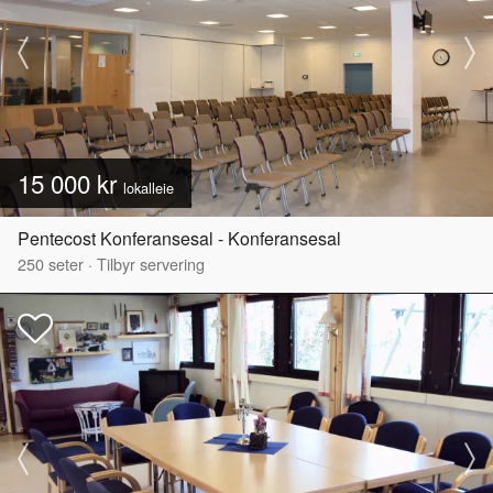
15 000 kr
lokalleie
Pentecost Konferansesal - Konferansesal
250
seter
·
Tilbyr servering