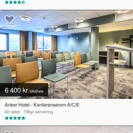
6 400 kr
lokalleie
Anker Hotel - Konferanserom A/C/E
60
seter
·
Tilbyr servering