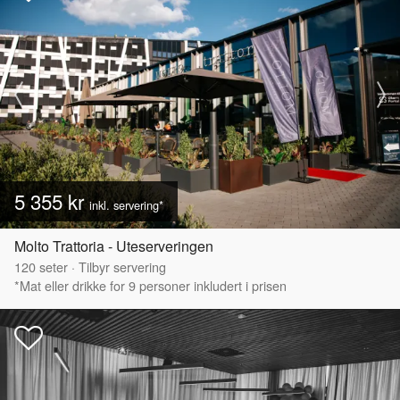
5 355 kr
inkl. servering*
Molto Trattoria - Uteserveringen
120
seter
·
Tilbyr servering
*Mat eller drikke for 9 personer inkludert i prisen