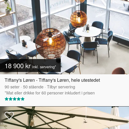
18 900 kr
inkl. servering*
Tiffany's Løren - Tiffany's Løren, hele utestedet
90
seter
·
50
stående
·
Tilbyr servering
*Mat eller drikke for 60 personer inkludert i prisen