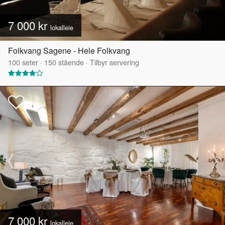
7 000 kr
lokalleie
Folkvang Sagene - Hele Folkvang
100
seter
·
150
stående
·
Tilbyr servering
7 000 kr
lokalleie