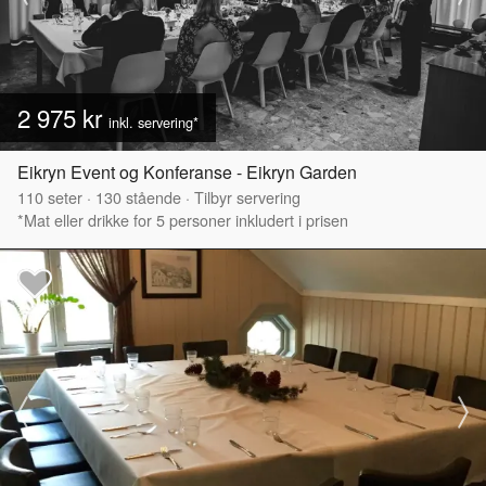
2 975 kr
inkl. servering*
Eikryn Event og Konferanse - Eikryn Garden
110
seter
·
130
stående
·
Tilbyr servering
*Mat eller drikke for 5 personer inkludert i prisen