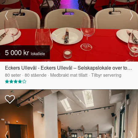
5 000 kr
lokalleie
Eckers Ullevål - Eckers Ullevål – Selskapslokale over to etasjer
80
seter
·
80
stående
·
Medbrakt mat tillatt
·
Tilbyr servering