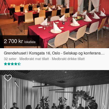
2 700 kr
lokalleie
Grendehuset i Korsgata 16, Oslo - Selskap og konferanselokale
32
seter
·
Medbrakt mat tillatt
·
Medbrakt drikke tillatt