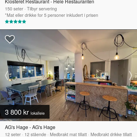
Klosteret Restaurant - Hele Restauranten
150
seter
·
Tilbyr servering
*Mat eller drikke for 5 personer inkludert i prisen
3 800 kr
lokalleie
AG's Hage - AG's Hage
12
seter
·
12
stående
·
Medbrakt mat tillatt
·
Medbrakt drikke tillatt