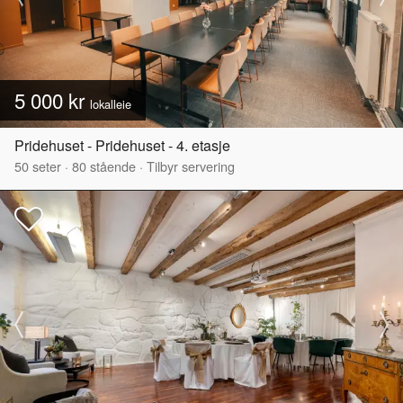
5 000 kr
lokalleie
Pridehuset - Pridehuset - 4. etasje
50
seter
·
80
stående
·
Tilbyr servering