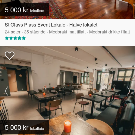
5 000 kr
lokalleie
St Olavs Plass Event Lokale - Halve lokalet
24
seter
·
35
stående
·
Medbrakt mat tillatt
·
Medbrakt drikke tillatt
5 000 kr
lokalleie