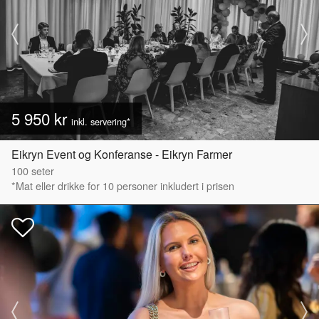
5 950 kr
inkl. servering*
Eikryn Event og Konferanse - Eikryn Farmer
100
seter
*Mat eller drikke for 10 personer inkludert i prisen