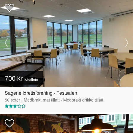
700 kr
lokalleie
Sagene Idrettsforening - Festsalen
50
seter
·
Medbrakt mat tillatt
·
Medbrakt drikke tillatt