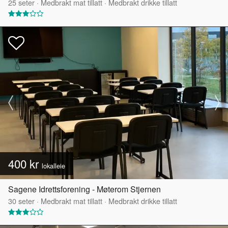
25
seter
·
Medbrakt mat tillatt
·
Medbrakt drikke tillatt
400 kr
lokalleie
Sagene Idrettsforening - Møterom Stjernen
30
seter
·
Medbrakt mat tillatt
·
Medbrakt drikke tillatt