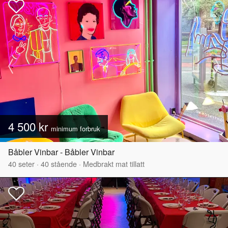
4 500 kr
minimum forbruk
Båbler Vinbar - Båbler Vinbar
40
seter
·
40
stående
·
Medbrakt mat tillatt