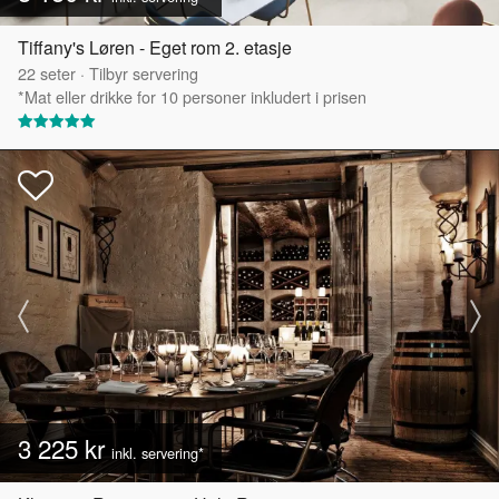
Tiffany's Løren - Eget rom 2. etasje
22
seter
·
Tilbyr servering
*Mat eller drikke for 10 personer inkludert i prisen
3 225 kr
inkl. servering*