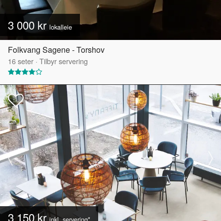
3 000 kr
lokalleie
Folkvang Sagene - Torshov
16
seter
·
Tilbyr servering
3 150 kr
inkl. servering*