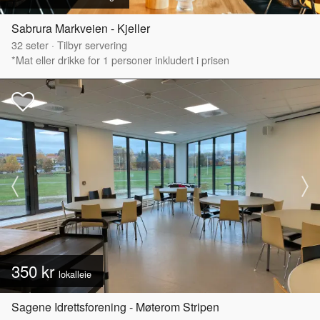
Sabrura Markveien - Kjeller
32
seter
·
Tilbyr servering
*Mat eller drikke for 1 personer inkludert i prisen
350 kr
lokalleie
Sagene Idrettsforening - Møterom Stripen