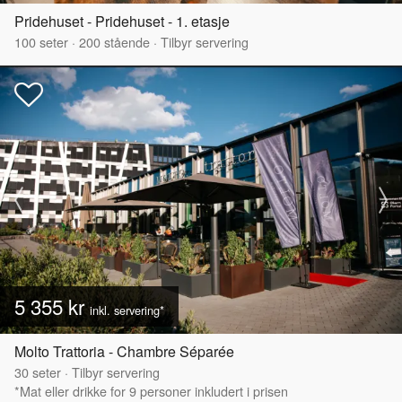
Pridehuset - Pridehuset - 1. etasje
100
seter
·
200
stående
·
Tilbyr servering
5 355 kr
inkl. servering*
Molto Trattoria - Chambre Séparée
30
seter
·
Tilbyr servering
*Mat eller drikke for 9 personer inkludert i prisen