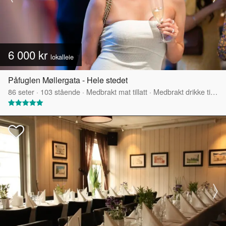
6 000 kr
lokalleie
Påfuglen Møllergata - Hele stedet
86
seter
·
103
stående
·
Medbrakt mat tillatt
·
Medbrakt drikke tillatt