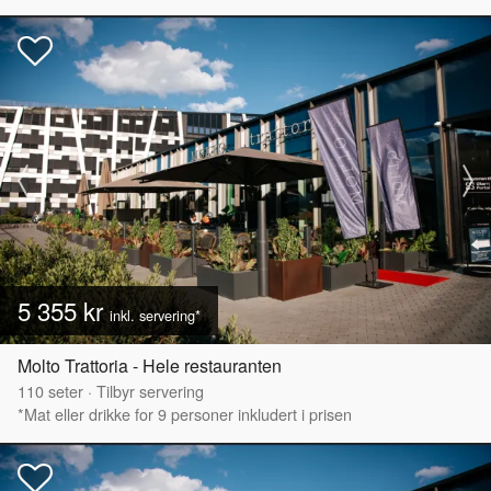
5 355 kr
inkl. servering*
Molto Trattoria - Hele restauranten
110
seter
·
Tilbyr servering
*Mat eller drikke for 9 personer inkludert i prisen