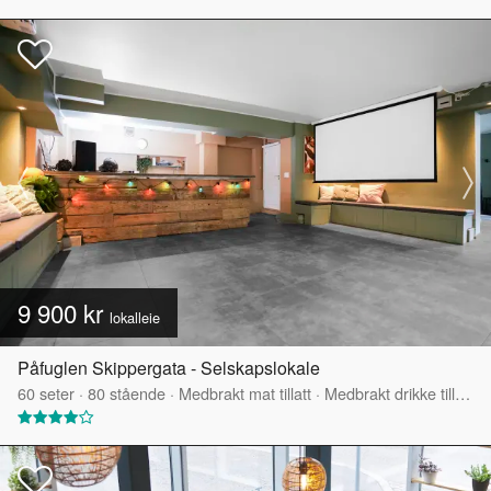
9 900 kr
lokalleie
Påfuglen Skippergata - Selskapslokale
60
seter
·
80
stående
·
Medbrakt mat tillatt
·
Medbrakt drikke tillatt
·