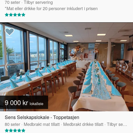
70
seter
·
Tilbyr servering
*Mat eller drikke for 20 personer inkludert i prisen
9 000 kr
lokalleie
Sens Selskapslokale - Toppetasjen
80
seter
·
Medbrakt mat tillatt
·
Medbrakt drikke tillatt
·
Tilbyr servering