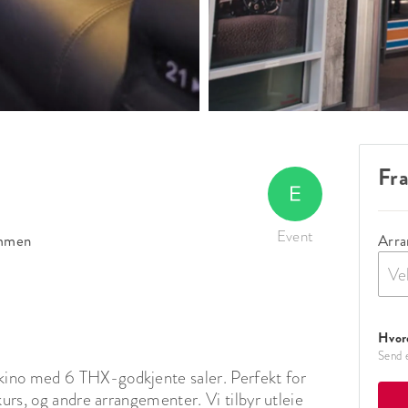
Fr
Event
mmen
Arra
Ve
Hvord
Send e
ino med 6 THX-godkjente saler. Perfekt for 
urs, og andre arrangementer. Vi tilbyr utleie 