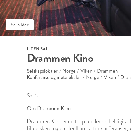
Se bilder
LITEN SAL
Drammen Kino
Selskapslokaler
/
Norge
/
Viken
/
Drammen
Konferanse og møtelokaler
/
Norge
/
Viken
/
Dra
Sal 5
Om Drammen Kino
Drammen Kino er en topp moderne, heldigital k
filmelskere og en ideell arena for konferanser, k