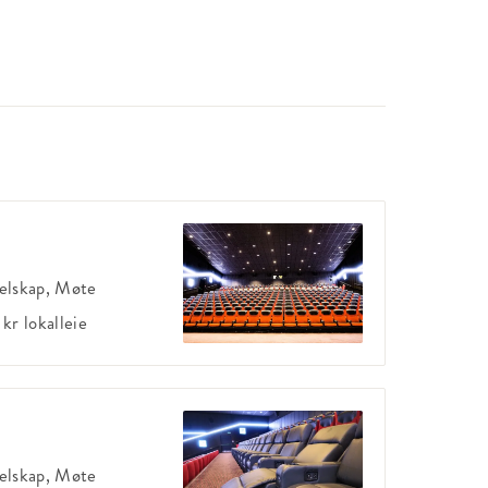
elskap, Møte
 kr
lokalleie
elskap, Møte