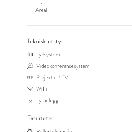
-
deres logo.

Areal
Planlegg ditt neste arrangement på Drammen K
Teknisk utstyr
Lydsystem
Videokonferansesystem
Projektor / TV
WiFi
Lysanlegg
Fasiliteter
Rullestolvennlig