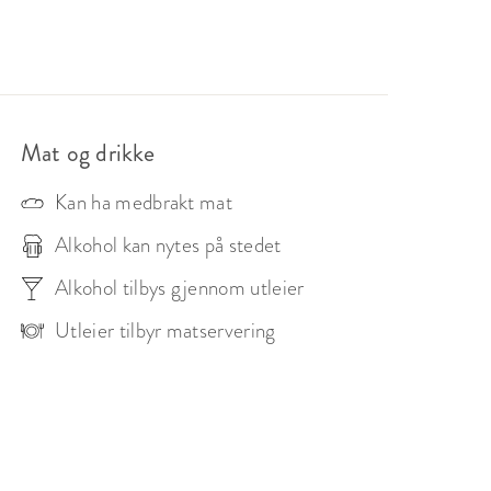
ino for en unik og minneverdig opplevelse.
Mat og drikke
Kan ha medbrakt mat
Alkohol kan nytes på stedet
Alkohol tilbys gjennom utleier
Utleier tilbyr matservering