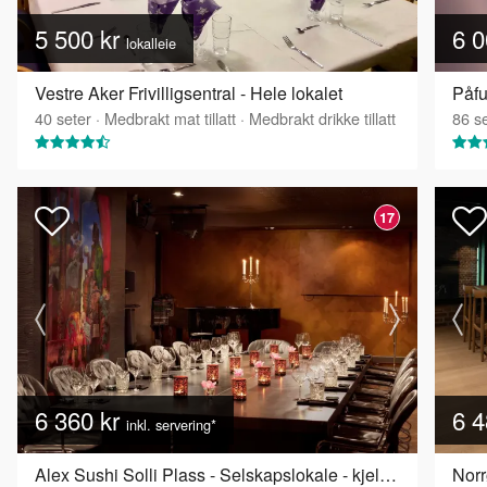
5 500 kr
6 0
lokalleie
Vestre Aker Frivilligsentral - Hele lokalet
Påfu
40
seter
·
Medbrakt mat tillatt
·
Medbrakt drikke tillatt
86
se
17
6 360 kr
6 4
inkl. servering*
Alex Sushi Solli Plass - Selskapslokale - kjelleren
Nor