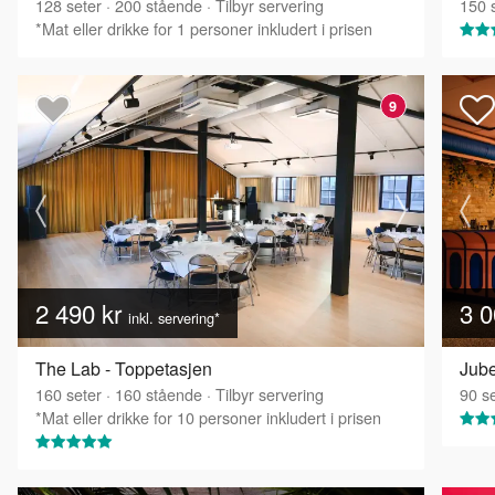
128
seter
·
200
stående
·
Tilbyr servering
150
s
*Mat eller drikke for 1 personer inkludert i prisen
9
2 490 kr
3 0
inkl. servering*
The Lab - Toppetasjen
Jube
160
seter
·
160
stående
·
Tilbyr servering
90
se
*Mat eller drikke for 10 personer inkludert i prisen