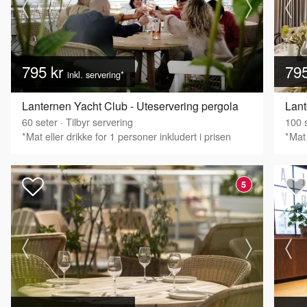
795 kr
79
inkl. servering*
Lanternen Yacht Club - Uteservering pergola
Lant
60
seter
·
Tilbyr servering
100
s
*Mat eller drikke for 1 personer inkludert i prisen
*Mat 
5