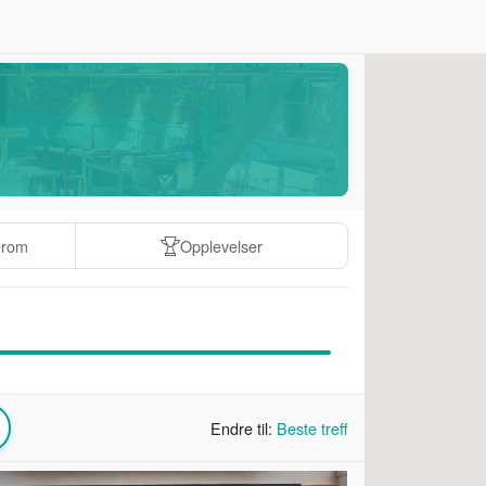
erom
Opplevelser
Endre til:
Beste treff