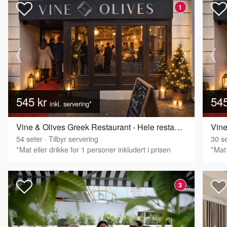
1
545 kr
54
inkl. servering*
Vine & Olives Greek Restaurant - Hele restauranten
54
seter
·
Tilbyr servering
30
se
*Mat eller drikke for 1 personer inkludert i prisen
*Mat 
3