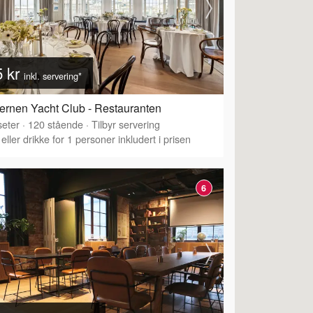
5 kr
inkl. servering*
ernen Yacht Club - Restauranten
eter
·
120
stående
·
Tilbyr servering
eller drikke for 1 personer inkludert i prisen
6