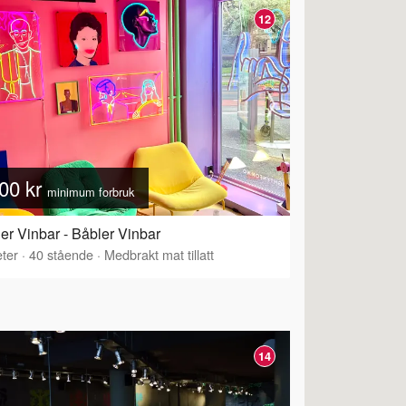
12
00 kr
minimum forbruk
er Vinbar - Båbler Vinbar
ter
·
40
stående
·
Medbrakt mat tillatt
14