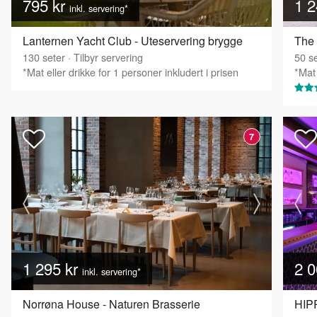
795 kr
1 2
inkl. servering*
Lanternen Yacht Club - Uteservering brygge
The
130
seter
·
Tilbyr servering
50
se
*Mat eller drikke for 1 personer inkludert i prisen
*Mat 
7
1 295 kr
2 0
inkl. servering*
Norrøna House - Naturen Brasserie