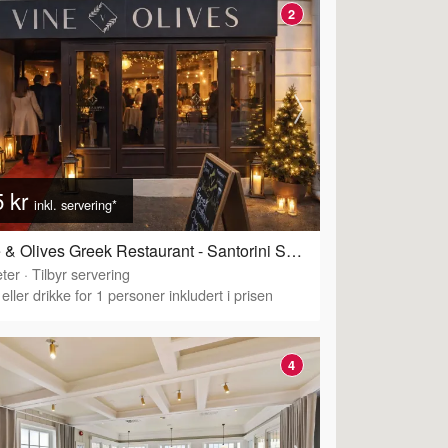
2
5 kr
inkl. servering*
Vine & Olives Greek Restaurant - Santorini Sunset
ter
·
Tilbyr servering
eller drikke for 1 personer inkludert i prisen
4