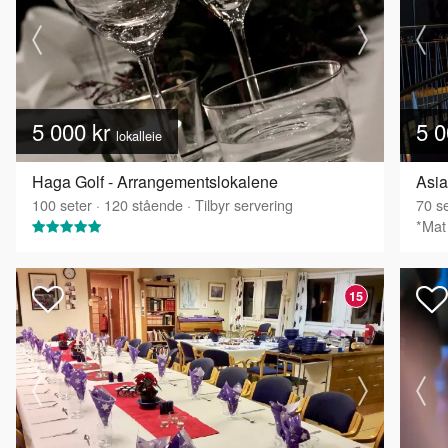
5 000 kr
5 0
lokalleie
Haga Golf - Arrangementslokalene
Asia
100
seter
·
120
stående
·
Tilbyr servering
70
se
*Mat 
15