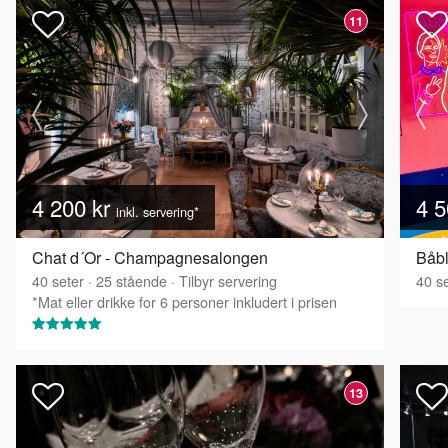
11
4 200 kr
4 5
inkl. servering*
Chat d´Or - Champagnesalongen
Båbl
40
seter
·
25
stående
·
Tilbyr servering
40
se
*Mat eller drikke for 6 personer inkludert i prisen
13