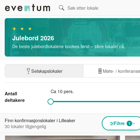
★ ★ ★
Julebord 2026
De beste julebordlokalene bookes først – sikre lokalet nå.
Selskapslokaler
Møte- / konferans
Ca 10 pers.
Antall
deltakere
Finn konfirmasjonslokaler i Lilleaker
Filtre
1
30 lokaler tilgjengelig