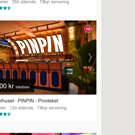
eter
·
350
stående
·
Tilbyr servering
10
00 kr
lokalleie
lhuset - PINPIN - Pinoteket
ter
·
120
stående
·
Tilbyr servering