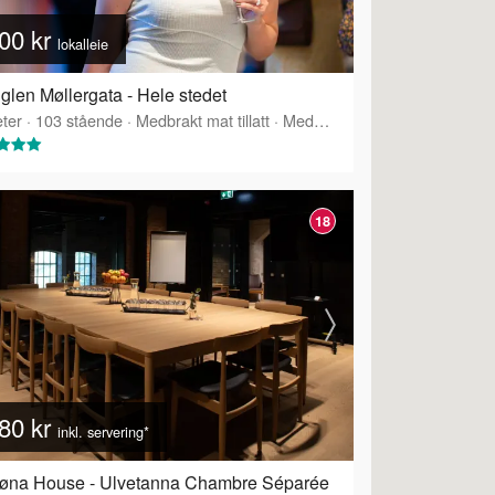
00 kr
lokalleie
glen Møllergata - Hele stedet
ter
·
103
stående
·
Medbrakt mat tillatt
·
Medbrakt drikke tillatt
·
Tilbyr 
18
80 kr
inkl. servering*
røna House - Ulvetanna Chambre Séparée