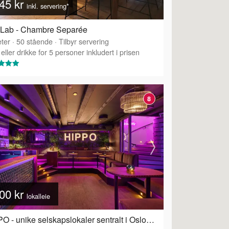
45 kr
inkl. servering*
 Lab - Chambre Separée
ter
·
50
stående
·
Tilbyr servering
eller drikke for 5 personer inkludert i prisen
8
00 kr
lokalleie
HIPPO - unike selskapslokaler sentralt i Oslo - Hippo