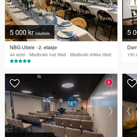
5 000 kr
5 0
lokalleie
NBG Utleie - 2. etasje
Damp
44
seter
·
Medbrakt mat tillatt
·
Medbrakt drikke tillatt
100
s
5