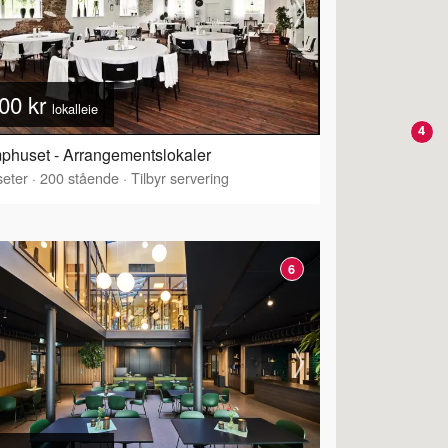
00 kr
lokalleie
4
huset - Arrangementslokaler
eter
·
200
stående
·
Tilbyr servering
6