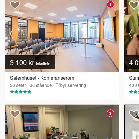
1
3 100 kr
4 0
lokalleie
Salemhuset - Konferanserom
Sta
36
seter
·
36
stående
·
Tilbyr servering
40
se
3