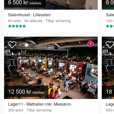
6 500 kr
8 0
lokalleie
Salemhuset - Lillesalen
Sale
60
seter
·
60
stående
·
Tilbyr servering
100
s
7
12 500 kr
18 
lokalleie
Lager11 - Mathallen inkl. Messanin
Lage
350
seter
·
Tilbyr servering
500
s