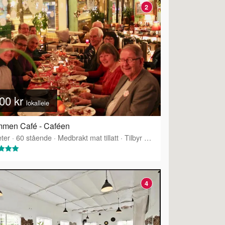
2
00 kr
lokalleie
mmen Café - Caféen
ter
·
60
stående
·
Medbrakt mat tillatt
·
Tilbyr servering
4