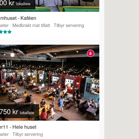
00 kr
lokalleie
mhuset - Kaféen
eter
·
Medbrakt mat tillatt
·
Tilbyr servering
8
750 kr
lokalleie
r11 - Hele huset
eter
·
Tilbyr servering