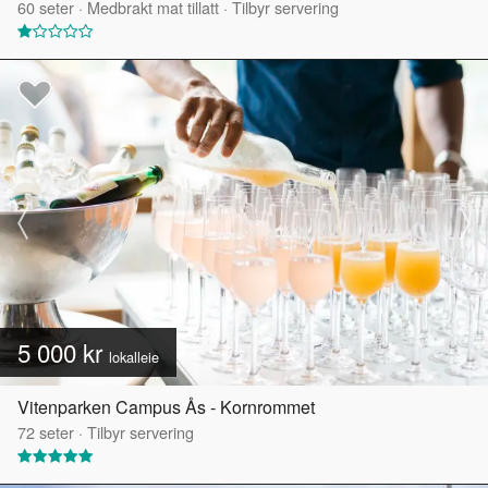
60
seter
·
Medbrakt mat tillatt
·
Tilbyr servering
5 000 kr
lokalleie
Vitenparken Campus Ås - Kornrommet
72
seter
·
Tilbyr servering