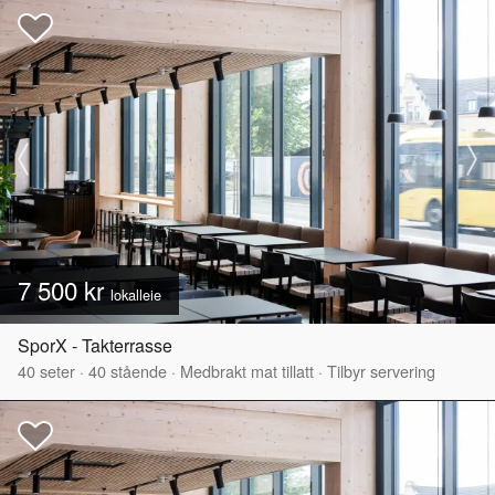
7 500 kr
lokalleie
SporX - Takterrasse
40
seter
·
40
stående
·
Medbrakt mat tillatt
·
Tilbyr servering