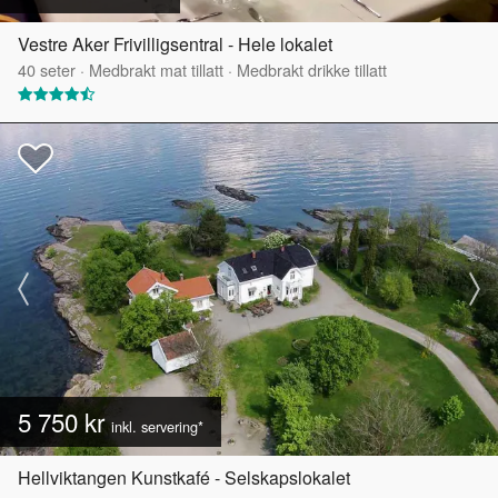
Vestre Aker Frivilligsentral - Hele lokalet
40
seter
·
Medbrakt mat tillatt
·
Medbrakt drikke tillatt
5 750 kr
inkl. servering*
Hellviktangen Kunstkafé - Selskapslokalet