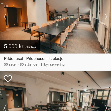
5 000 kr
lokalleie
Pridehuset - Pridehuset - 4. etasje
50
seter
·
80
stående
·
Tilbyr servering