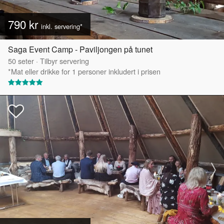
790 kr
inkl. servering*
Saga Event Camp - Paviljongen på tunet
50
seter
·
Tilbyr servering
*Mat eller drikke for 1 personer inkludert i prisen