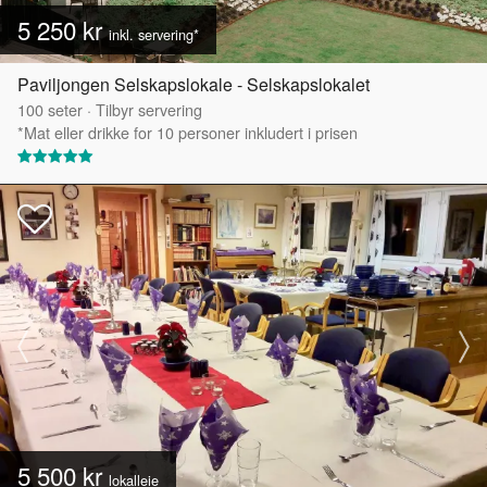
5 250 kr
inkl. servering*
Paviljongen Selskapslokale - Selskapslokalet
100
seter
·
Tilbyr servering
*Mat eller drikke for 10 personer inkludert i prisen
5 500 kr
lokalleie