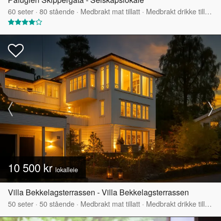
60
seter
·
80
stående
·
Medbrakt mat tillatt
·
Medbrakt drikke tillatt
·
10 500 kr
lokalleie
Villa Bekkelagsterrassen - Villa Bekkelagsterrassen
50
seter
·
50
stående
·
Medbrakt mat tillatt
·
Medbrakt drikke tillatt
·