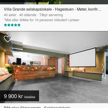
Villa Grande selskapslokale - Hagestuen - Møter, konfirmasjoner og mindre selskap
40
seter
·
40
stående
·
Tilbyr servering
*Mat eller drikke for 10 personer inkludert i prisen
9 900 kr
lokalleie
Påfuglen Skippergata - Selskapslokale