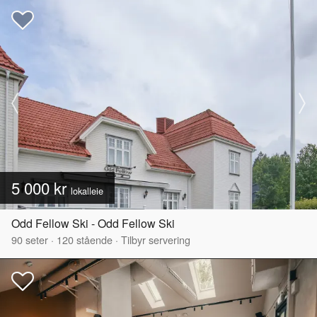
5 000 kr
lokalleie
Odd Fellow Ski - Odd Fellow Ski
90
seter
·
120
stående
·
Tilbyr servering