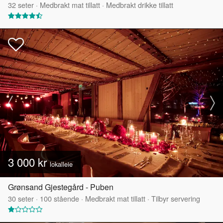
32
seter
·
Medbrakt mat tillatt
·
Medbrakt drikke tillatt
3 000 kr
lokalleie
Grønsand Gjestegård - Puben
30
seter
·
100
stående
·
Medbrakt mat tillatt
·
Tilbyr servering