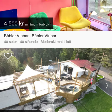
4 500 kr
minimum forbruk
Båbler Vinbar - Båbler Vinbar
40
seter
·
40
stående
·
Medbrakt mat tillatt