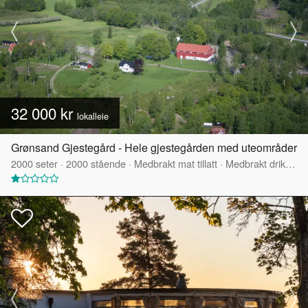
32 000 kr
lokalleie
Grønsand Gjestegård - Hele gjestegården med uteområder
2000
seter
·
2000
stående
·
Medbrakt mat tillatt
·
Medbrakt drikke tillatt