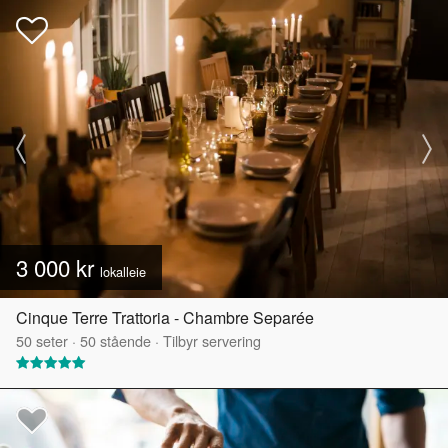
3 000 kr
lokalleie
Cinque Terre Trattoria - Chambre Separée
50
seter
·
50
stående
·
Tilbyr servering