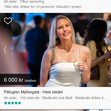
90
seter
·
Tilbyr servering
*Mat eller drikke for 10 personer inkludert i prisen
6 000 kr
lokalleie
Påfuglen Møllergata - Hele stedet
86
seter
·
103
stående
·
Medbrakt mat tillatt
·
Medbrakt drikke tillatt