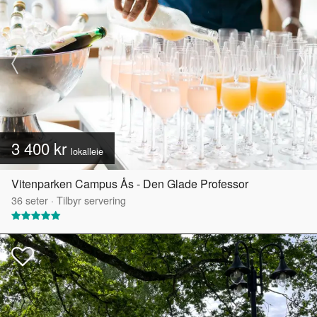
3 400 kr
lokalleie
Vitenparken Campus Ås - Den Glade Professor
36
seter
·
Tilbyr servering