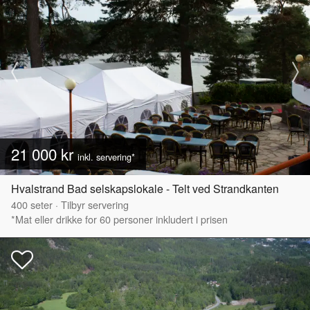
21 000 kr
inkl. servering*
Hvalstrand Bad selskapslokale - Telt ved Strandkanten
400
seter
·
Tilbyr servering
*Mat eller drikke for 60 personer inkludert i prisen