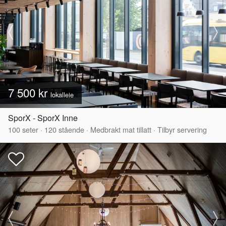
7 500 kr
lokalleie
SporX - SporX Inne
100
seter
·
120
stående
·
Medbrakt mat tillatt
·
Tilbyr servering