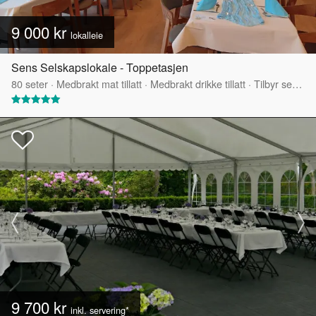
9 000 kr
lokalleie
Sens Selskapslokale - Toppetasjen
80
seter
·
Medbrakt mat tillatt
·
Medbrakt drikke tillatt
·
Tilbyr servering
9 700 kr
inkl. servering*