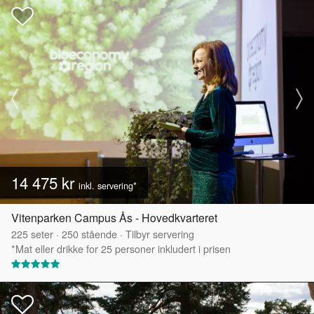
14 475 kr
inkl. servering*
Vitenparken Campus Ås - Hovedkvarteret
225
seter
·
250
stående
·
Tilbyr servering
*Mat eller drikke for 25 personer inkludert i prisen