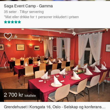
Saga Event Camp - Gamma
35
seter
·
Tilbyr servering
*Mat eller drikke for 1 personer inkludert i prisen
2 700 kr
lokalleie
Grendehuset i Korsgata 16, Oslo - Selskap og konferanselokale