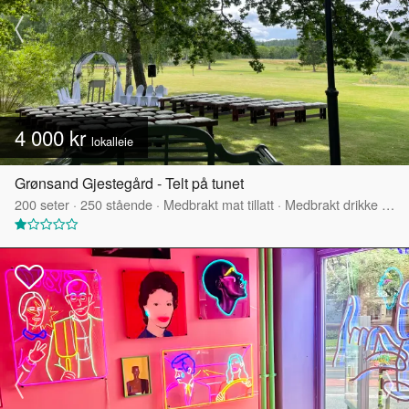
4 000 kr
lokalleie
Grønsand Gjestegård - Telt på tunet
200
seter
·
250
stående
·
Medbrakt mat tillatt
·
Medbrakt drikke tillatt