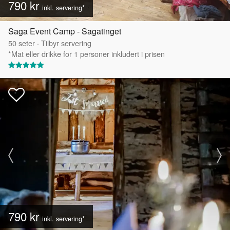
790 kr
inkl. servering*
Saga Event Camp - Sagatinget
50
seter
·
Tilbyr servering
*Mat eller drikke for 1 personer inkludert i prisen
790 kr
inkl. servering*