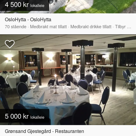
4 500 kr
lokalleie
OsloHytta - OsloHytta
70
stående
·
Medbrakt mat tillatt
·
Medbrakt drikke tillatt
·
Tilbyr servering
5 000 kr
lokalleie
Grønsand Gjestegård - Restauranten