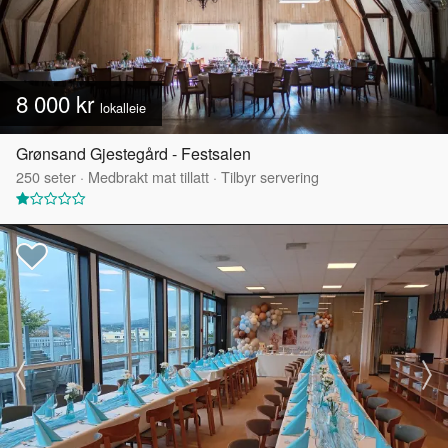
8 000 kr
lokalleie
Grønsand Gjestegård - Festsalen
250
seter
·
Medbrakt mat tillatt
·
Tilbyr servering