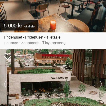
5 000 kr
lokalleie
Pridehuset - Pridehuset - 1. etasje
100
seter
·
200
stående
·
Tilbyr servering