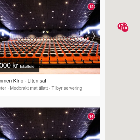
12
12
13
14
17
18
000 kr
lokalleie
men Kino - Liten sal
ter
·
Medbrakt mat tillatt
·
Tilbyr servering
14