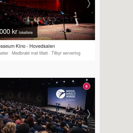
000 kr
lokalleie
osseum Kino - Hovedsalen
eter
·
Medbrakt mat tillatt
·
Tilbyr servering
6