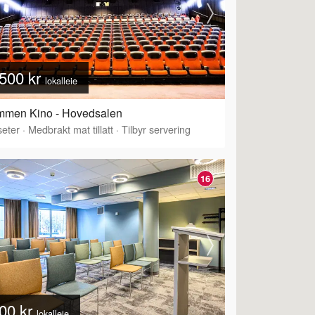
500 kr
lokalleie
mmen Kino - Hovedsalen
eter
·
Medbrakt mat tillatt
·
Tilbyr servering
16
00 kr
lokalleie