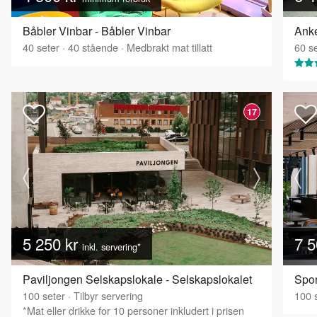
Båbler Vinbar - Båbler Vinbar
Anke
40
seter
·
40
stående
·
Medbrakt mat tillatt
60
se
17
5 250 kr
7 5
inkl. servering*
Paviljongen Selskapslokale - Selskapslokalet
Spor
100
seter
·
Tilbyr servering
100
s
*Mat eller drikke for 10 personer inkludert i prisen