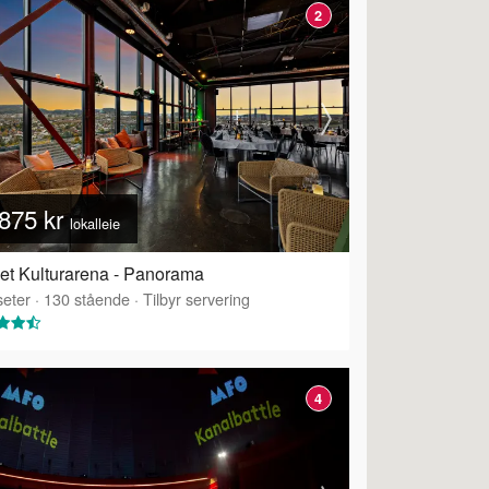
2
875 kr
lokalleie
et Kulturarena - Panorama
eter
·
130
stående
·
Tilbyr servering
4