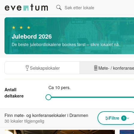
★ ★ ★
Julebord 2026
De beste julebordlokalene bookes først – sikre lokalet nå.
Selskapslokaler
Møte- / konferans
Ca 10 pers.
Antall
deltakere
Finn møte- og konferanselokaler i Drammen
Filtre
1
30 lokaler tilgjengelig