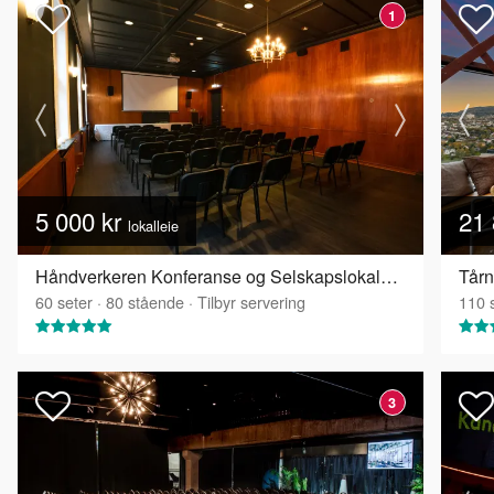
1
5 000 kr
21 
lokalleie
Håndverkeren Konferanse og Selskapslokaler - Industrisalen
Tårn
60
seter
·
80
stående
·
Tilbyr servering
110
s
3