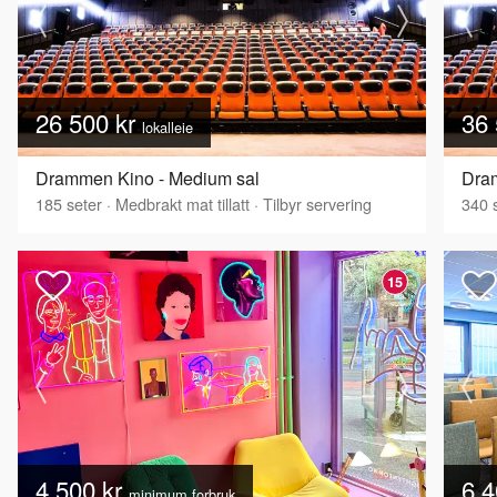
26 500 kr
36 
lokalleie
Drammen Kino - Medium sal
Dra
185
seter
·
Medbrakt mat tillatt
·
Tilbyr servering
340
s
15
4 500 kr
6 4
minimum forbruk