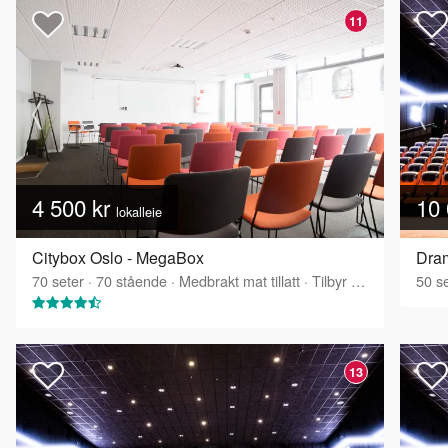
11
4 500 kr
10 
lokalleie
Citybox Oslo - MegaBox
Dram
70
seter
·
70
stående
·
Medbrakt mat tillatt
·
Tilbyr servering
50
se
13