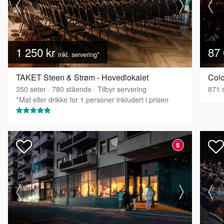
1 250 kr
87 
inkl. servering*
TAKET Steen & Strøm - Hovedlokalet
Col
350
seter
·
780
stående
·
Tilbyr servering
871
s
*Mat eller drikke for 1 personer inkludert i prisen
5