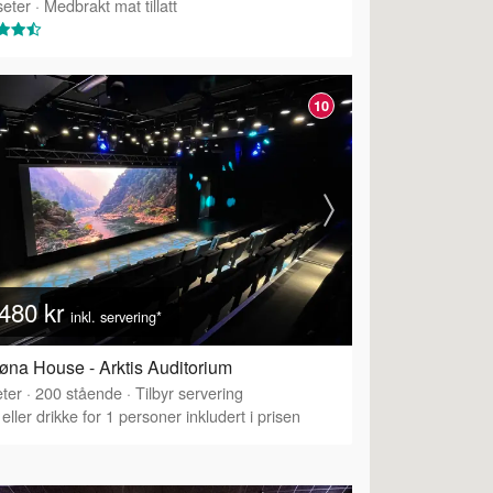
eter
·
Medbrakt mat tillatt
10
480 kr
inkl. servering*
øna House - Arktis Auditorium
ter
·
200
stående
·
Tilbyr servering
eller drikke for 1 personer inkludert i prisen