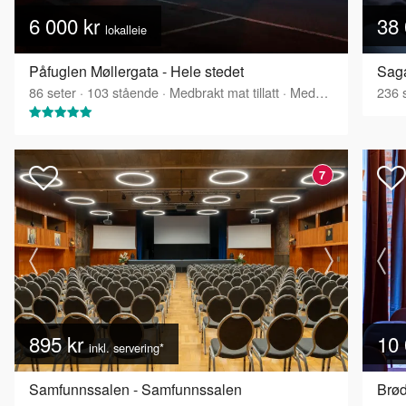
6 000 kr
38 
lokalleie
Påfuglen Møllergata - Hele stedet
Saga
86
seter
·
103
stående
·
Medbrakt mat tillatt
·
Medbrakt drikke tillatt
236
s
7
895 kr
10 
inkl. servering*
Samfunnssalen - Samfunnssalen
Brød