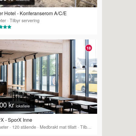
r Hotel - Konferanserom A/C/E
ter
·
Tilbyr servering
18
00 kr
lokalleie
X - SporX Inne
eter
·
120
stående
·
Medbrakt mat tillatt
·
Tilbyr servering