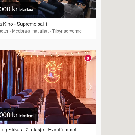
000 kr
lokalleie
 Kino - Supreme sal 1
eter
·
Tilbyr servering
·
Medbrakt mat tillatt
·
Tilbyr servering
8
000 kr
lokalleie
 og Sirkus - 2. etasje - Eventrommet