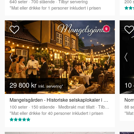
640
seter
·
700
stående
·
Tilbyr servering
200
s
*Mat eller drikke for 1 personer inkludert i prisen
9
29 800 kr
10 
inkl. servering*
Mangelsgården - Historiske selskaplokaler i Oslo sentrum
Norr
100
seter
·
150
stående
·
Medbrakt mat tillatt
·
Tilbyr servering
88
se
*Mat eller drikke for 40 personer inkludert i prisen
*Mat 