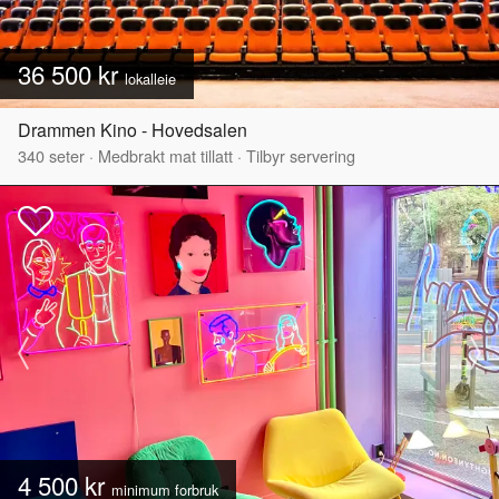
36 500 kr
lokalleie
Drammen Kino - Hovedsalen
340
seter
·
Medbrakt mat tillatt
·
Tilbyr servering
4 500 kr
minimum forbruk