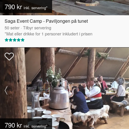
790 kr
inkl. servering*
Saga Event Camp - Paviljongen på tunet
50
seter
·
Tilbyr servering
*Mat eller drikke for 1 personer inkludert i prisen
790 kr
inkl. servering*