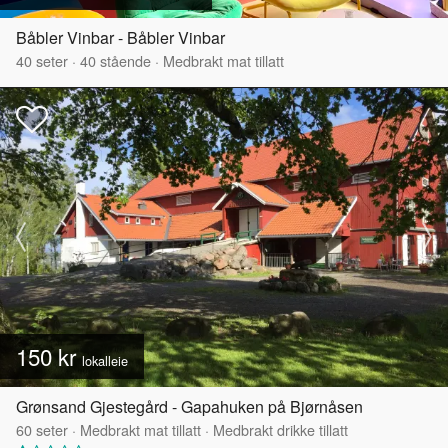
Båbler Vinbar - Båbler Vinbar
40
seter
·
40
stående
·
Medbrakt mat tillatt
150 kr
lokalleie
Grønsand Gjestegård - Gapahuken på Bjørnåsen
60
seter
·
Medbrakt mat tillatt
·
Medbrakt drikke tillatt