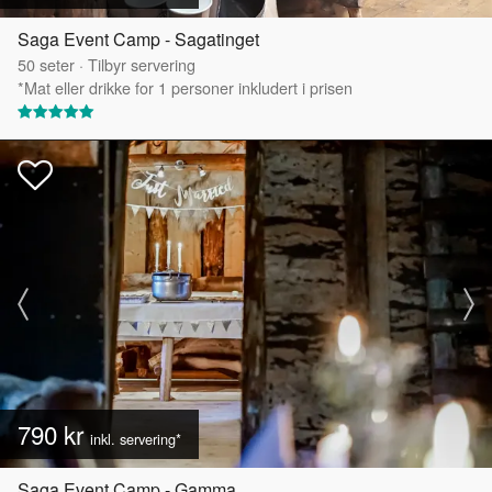
Saga Event Camp - Sagatinget
50
seter
·
Tilbyr servering
*Mat eller drikke for 1 personer inkludert i prisen
790 kr
inkl. servering*
Saga Event Camp - Gamma