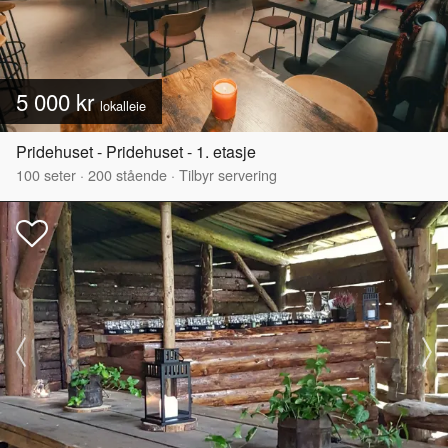
5 000 kr
lokalleie
Pridehuset - Pridehuset - 1. etasje
100
seter
·
200
stående
·
Tilbyr servering