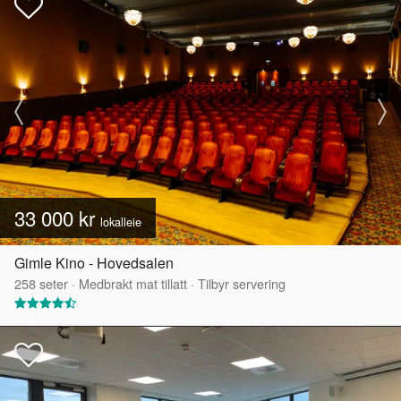
33 000 kr
lokalleie
Gimle Kino - Hovedsalen
258
seter
·
Medbrakt mat tillatt
·
Tilbyr servering