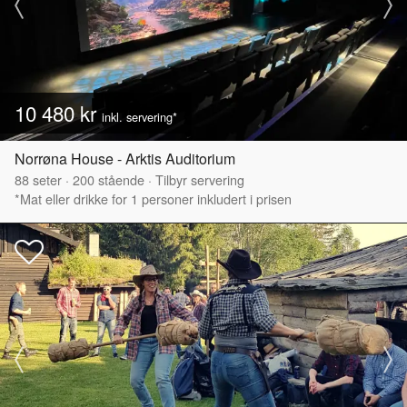
10 480 kr
inkl. servering*
Norrøna House - Arktis Auditorium
88
seter
·
200
stående
·
Tilbyr servering
*Mat eller drikke for 1 personer inkludert i prisen