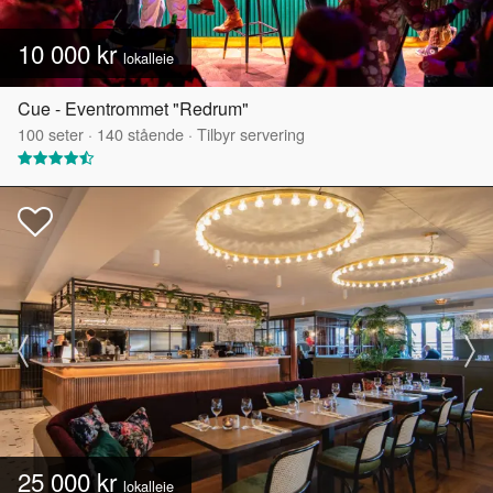
10 000 kr
lokalleie
Cue - Eventrommet "Redrum"
100
seter
·
140
stående
·
Tilbyr servering
25 000 kr
lokalleie