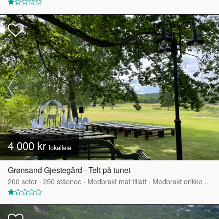
4 000 kr
lokalleie
Grønsand Gjestegård - Telt på tunet
200
seter
·
250
stående
·
Medbrakt mat tillatt
·
Medbrakt drikke tillatt