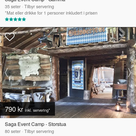
35
seter
·
Tilbyr servering
*Mat eller drikke for 1 personer inkludert i prisen
790 kr
inkl. servering*
Saga Event Camp - Storstua
80
seter
·
Tilbyr servering