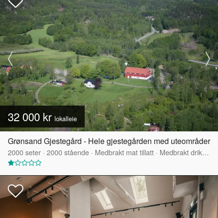
32 000 kr
lokalleie
Grønsand Gjestegård - Hele gjestegården med uteområder
2000
seter
·
2000
stående
·
Medbrakt mat tillatt
·
Medbrakt drikke tillatt