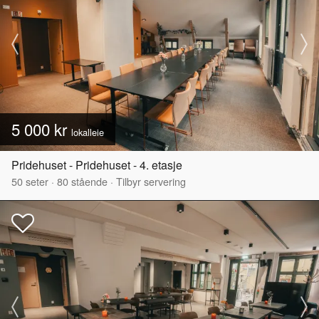
5 000 kr
lokalleie
Pridehuset - Pridehuset - 4. etasje
50
seter
·
80
stående
·
Tilbyr servering