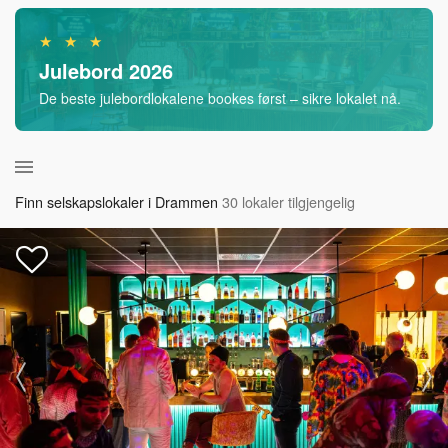
★ ★ ★
Julebord 2026
De beste julebordlokalene bookes først – sikre lokalet nå.
Finn selskapslokaler i Drammen
30 lokaler tilgjengelig