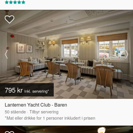
795 kr
inkl. servering*
Lanternen Yacht Club - Baren
50
stående
·
Tilbyr servering
*Mat eller drikke for 1 personer inkludert i prisen