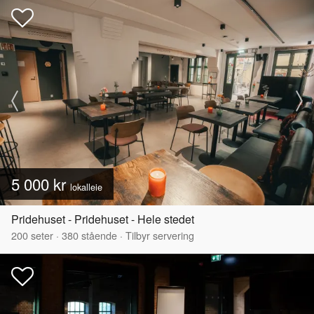
5 000 kr
lokalleie
Pridehuset - Pridehuset - Hele stedet
200
seter
·
380
stående
·
Tilbyr servering