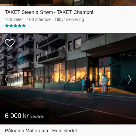
TAKET Steen & Strøm - TAKET Chambré
100
seter
·
100
stående
·
Tilbyr servering
6 000 kr
lokalleie
Påfuglen Møllergata - Hele stedet