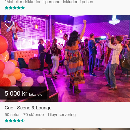
*Mat eller drikke for 1 personer inkludert i prisen
5 000 kr
lokalleie
Cue - Scene & Lounge
50
seter
·
70
stående
·
Tilbyr servering