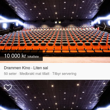
10 000 kr
lokalleie
Drammen Kino - Liten sal
50
seter
·
Medbrakt mat tillatt
·
Tilbyr servering