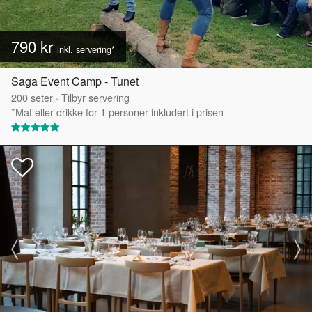
790 kr
inkl. servering*
Saga Event Camp - Tunet
200
seter
·
Tilbyr servering
*Mat eller drikke for 1 personer inkludert i prisen