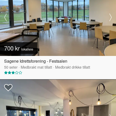
700 kr
lokalleie
Sagene Idrettsforening - Festsalen
50
seter
·
Medbrakt mat tillatt
·
Medbrakt drikke tillatt