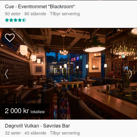
Cue - Eventrommet "Blackroom"
50
seter
·
80
stående
·
Tilbyr servering
2 000 kr
lokalleie
Døgnvill Vulkan - Søvnløs Bar
32
seter
·
43
stående
·
Tilbyr servering