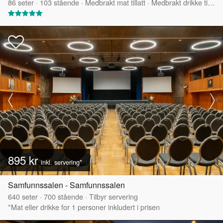
86
seter
·
103
stående
·
Medbrakt mat tillatt
·
Medbrakt drikke tillatt
895 kr
inkl. servering*
Samfunnssalen - Samfunnssalen
640
seter
·
700
stående
·
Tilbyr servering
*Mat eller drikke for 1 personer inkludert i prisen